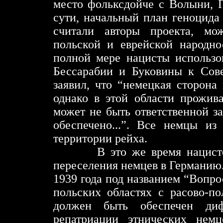
место фольксдойче с Волыни, 
сути, начальный план геноцида 
считали авторы проекта, м
польской и еврейской народно
полной мере нацисты использо
Бессарабии и Буковины к Сове
заявил, что “немецкая сторона
однако в этой области прожива
может не быть ответственной за
обеспе
чено...”. Все немцы и
территории рейха.
В это же время нацист
переселения немцев в Германию
1939 года под названием “Вопр
польских областях с расово-по
должен быть обеспечен ди
репатриации этнических нем