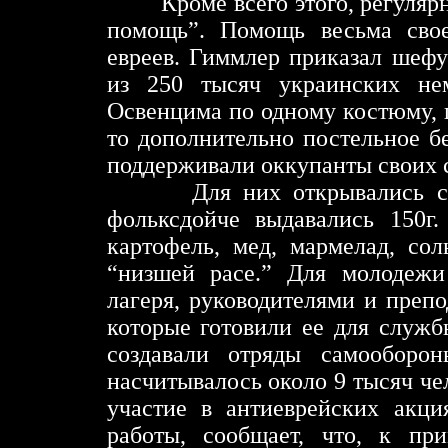
Кроме всего этого, регуля
помощь”. Помощь весьма свое
евреев. Гиммлер приказал шеф
из 250 тысяч украинских не
Освенцима по одному костюму, п
то дополнительно постельное бе
поддерживали оккупанты своих 
Для них открывались 
фольксдойче выдавались 150г.
картофель, мед, мармелад, со
“низшей расе.” Для молодежи
лагеря, руководителями и преп
которые готовили ее для служ
создавали отряды самооборо
насчитывалось около 9 тысяч че
участие в антиеврейских акци
работы, сообщает, что, к при