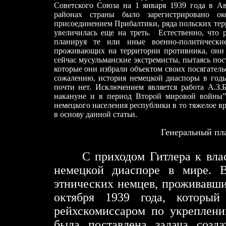
Советского Союза на 1 января 1939 года в А
районах страны было зарегистрировано о
присоединением Прибалтики, ряда польских тер
увеличилась еще на треть. Естественно, что 
планируя те или иные военно-политически
проживающих на территории противника, они х
сейчас мусульманские экстремисты, пытаясь пос
которые они избрали объектом своих посягатель
сожалению, история немецкой диаспоры в год
почти нет. Исключением является работа А.
накануне и в период Второй мировой войны”
немецкого населения республики в то тяжелое в
в основу данной статьи.
Генеральный пл
С приходом Гитлера к вла
немецкой диаспоре в мире. 
этнических немцев, проживавши
октября 1939 года, который
рейхскомиссаром по укреплен
была поставлена задача созда