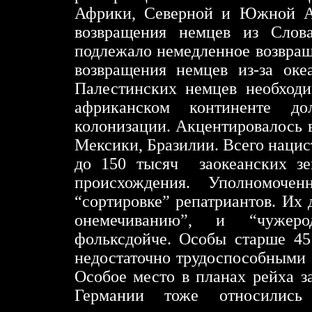
Африки, Северной и Южной Ам
возвращения немцев из Слов
подлежало немедленное возвра
возвращения немцев из-за оке
Палестинских немцев необход
африканском континенте д
колонизации. Акцентировалось 
Мексики, Бразилии. Всего нацис
до 150 тысяч заокеанских зе
происхождения. Уполномоче
“сортировке” репатриантов. Их
онемечиванию”, и “чужер
фольксдойче. Особы старше 45
недостаточно трудоспособными 
Особое место в планах рейха з
Германии тоже относилис