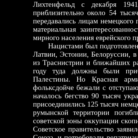
Лихтенфельд с декабря 194
приблизительно около 54 тыся
передавались лицам немецкого 
материальная заинтересованно
мирного населения еврейского п
Нацистами был подготовлен пл
Латвии, Эстонии, Белоруссии, в
из Траснистрии и ближайших р
году туда должны были при
Палестины. Но Красная арми
фольксдойче бежали с отступа
началось бегство 90 тысяч укр
присоединились 125 тысяч немце
румынской территории погибл
советской зоны оккупации скоп
Советское правительство заяви
Союза, и потребовали репатриац