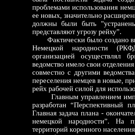
проблемами использования немц
ее новых, значительно расширен
должны были быть
"
устранен
представляют угрозу рейху”.
Фактически было создано высш
Немецкой народности (РКФД
организацией осуществлял б
ведомство имело свои отделени
совместно с другими ведомств
переселения немцев в новые, пр
рейх рабочей силой для использо
Главным управлением импе
разработан “Перспективный пл
Главная задача плана - окончат
немецкой народности”. На п
территорий коренного населения,