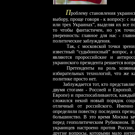
П
роблему становления украинс
выбору, проще говоря
-
к вопросу: с н
или трех Украинах”, выделяя их все п
то чтобы фантастичен, но уж точн
уверенность: главное для нас
-
главно
политические заблуждения.
Так, с московской точки зрения, 
известный “судьбоносный” вопрос, 
являются пророссийские и антирос
украинского президента решается вопро
Претенденты на роль хозяина ис
избирательных технологий, что же ка
политике просто нет.
Заблуждается тот, кто представляет 
двумя стогами - Россией и Европой.
Европе) и приспосабливаются, каждый 
сложился некий новый порядок соци
отличный от российского. Именно 
определили повестку последних прези
большинство. В это время Москва зач
перед геополитическим Рубиконом. В
украинцев настроено против России,
другие вопросы, которыми мало интер