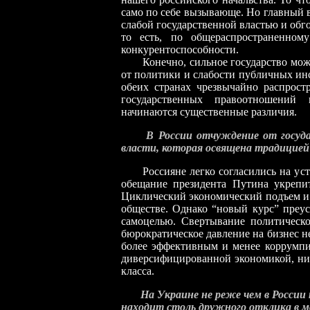
само по себе вызывающе. Но главный вы
слабой государственной властью и обго
то есть, по общераспространенном
конкурентоспособности.
Конечно, сильное государство можно
от политики и слабости публичных инс
обеих странах чрезвычайно распрост
государственных правоотношений
начинаются существенные различия.
В России отчуждение от госуда
власти, которая освящена традицией и
Россияне легко согласились на уста
обещание президента Путина укрепит
Циклический экономический подъем и 
обществе. Однако “новый курс” преус
самоцелью. Свертывание политическ
бюрократическое давление на бизнес н
более эффективным и менее коррумпир
диверсифицированной экономикой, ни 
класса.
На Украине не реже чем в России 
находит столь дружного отклика в м