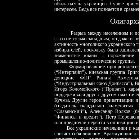
обижаться на украинцев. Лучше присмо
интересен. Ведь все познается в сравне
Олигархи
Разрыв между населением и полити
глаза не только западным, но даже и 
активность многоликого украинского 
избирателей, поскольку была зацикле
знаменитые кланы - порождение и
промышленно-политические группы.
Формировавшие пропрезидентское 
(“Интерпайп”), киевская группа Григ
донецкие ФПГ Рината Ахметова (
(“Индустриальный союз Донбасса”), В
Игоря Коломойского (“Приват”), харь
поддерживали друг с другом ожесточ
Кучмы. Другие герои приватизации и
(создатель скандально знаменитых
“Славянский”), Александр Волков (
“Финансы и кредит”), Петр Порошен
или предпочли перейти в оппозицию 
Все украинские начальники и капит
считает себя лидером. Враждующие ол