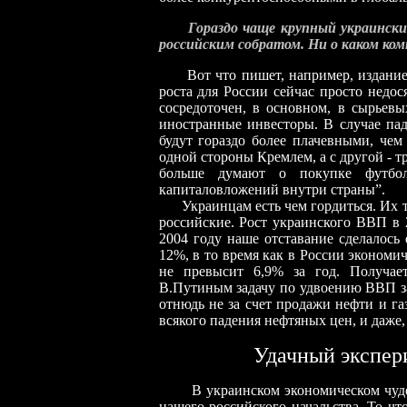
Гораздо чаще крупный украинский
российским собратом. Ни о каком ком
Вот что пишет, например, издание “
роста для России сейчас просто недос
сосредоточен, в основном, в сырьевы
иностранные инвесторы. В случае пад
будут гораздо более плачевными, чем
одной стороны Кремлем, а с другой -
больше думают о покупке футбо
капиталовложений внутри страны”.
Украинцам есть чем гордиться. Их тем
российские. Рост украинского ВВП в 2
2004 году наше отставание сделалось
12%, в то время как в России экономич
не превысит 6,9% за год. Получае
В.Путиным задачу по удвоению ВВП за 
отнюдь не за счет продажи нефти и га
всякого падения нефтяных цен, и даже, 
Удачный экспери
В украинском экономическом чуде ест
нашего российского начальства. То чт