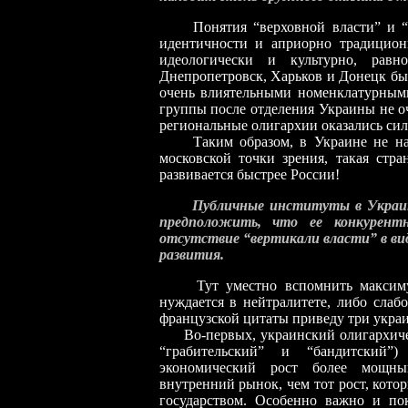
Понятия “верховной власти” и “де
идентичности и априорно традицион
идеологически и культурно, рав
Днепропетровск, Харьков и Донецк б
очень влиятельными номенклатурными
группы после отделения Украины не оч
региональные олигархии оказались си
Таким образом, в Украине не нашл
московской точки зрения, такая стра
развивается быстрее России!
Публичные институты в Украине
предположить, что ее конкурент
отсутствие “вертикали власти” в в
развития.
Тут уместно вспомнить максиму Фе
нуждается в нейтралитете, либо слаб
французской цитаты приведу три украи
Во-первых, украинский олигархически
“грабительский” и “бандитский”
экономический рост более мощны
внутренний рынок, чем тот рост, кот
государством. Особенно важно и по