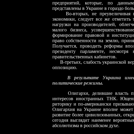
предприятий, которые, по данным
представлены в Украине в гораздо бол
Во-вторых, не преувеличивая вли
экономики, следует все же отметить 
нагрузки на производителей, облег
малого бизнеса, усовершенствован
формирование правовой и институци
право собственности на землю, приня
Получается, проводить реформы вп
президенту парламенте, несмотр
правительственных кабинетов.
В-третьих, слабость украинской верх
оппозицию.
В результате Украина име
политические режимы.
Олигархи, делившие власть при 
интересов иностранных ТНК. Ющенк
риторику и по-американски призываю
Олигархия на Украине вполне может
развитие более цивилизованных, откр
сегодня выглядит наименее вероятным
абсолютизма в российском духе.