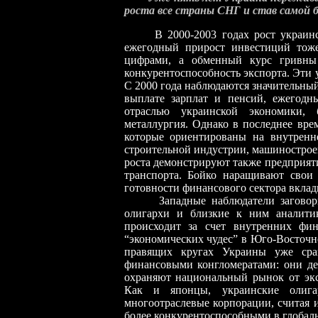
роста все страны СНГ и став самой 
В 2000-2003 годах рост украинско
ежегодный прирост инвестиций тож
цифрами, а обменный курс гривны 
конкурентоспособность экспорта. Эти
С 2000 года наблюдаются значительны
выплате зарплат и пенсий, ежегодн
отраслью украинской экономики, б
металлургия. Однако в последнее врем
которые ориентированы на внутренн
строительной индустрии, машинострое
роста демонстрируют также предприя
транспорта. Бойко наращивают свои
готовности финансового сектора вклад
Западные наблюдатели заговорили
олигархи и близкие к ним аналити
происходит за счет внутренних фи
“экономических чудес” в Юго-Восточн
правящих кругах Украины уже ср
финансовыми конгломератами: они де
охраняют национальный рынок от эк
Как и японцы, украинские олига
многоотраслевые корпорации, считая
более конкурентоспособными в глобал