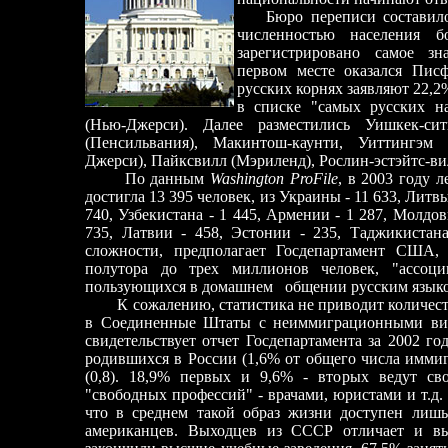
Бюро переписи составил
численностью населения б
зарегистрировано самое зн
первом месте оказался Пис
русских корнях заявляют 22,2
в списке
"самых русских н
(Нью-Джерси). Далее разместились Уишкек-си
(Пенсильвания), Макинтош
-
каунти, Уиттингэм 
Джерси), Пайксвилл (Мэриленд), Рослин-эстэйт
c
-в
По данным
Washington ProFile
,
в 2003 году 
достигла 13 395 человек, из Украины - 11 633, Литвы 
740, Узбекистана - 1 445, Армении - 1 287, Молдов
735, Латвии - 458, Эстонии - 235, Таджикистан
сложности, предполагает Госдепартамент США,
полутора до трех миллионов человек, "асс
пользующихся в домашнем общении русским язык
К сожалению, статистика не приводит количес
в Соединенные Штаты с неиммиграционными виза
свидетельствует отчет Госдепартамента за 2002 го
родившихся в России (1,6% от общего числа имми
(0,8). 18,9% первых и 9,6% - вторых ведут св
"cвободных профессий" - врачами, юристами и т.д. 
что в среднем такой образ жизни доступен лиш
американцев. Выходцев из СССР отличает и вы