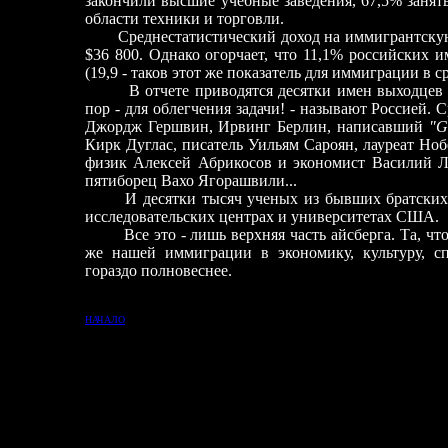
закончили высшие учебные заведения, 67,5% заняты
области техники и торговли.
Среднестатистический доход на иммигрантску
$36 800. Однако огорчает, что 11,1% российских
(19,9 - таков этот же показатель для иммиграции в 
В отчете приводятся десятки имен выходцев
пор - для облегчения задачи! - называют Россией.
Джордж Гершвин, Ирвинг Берлин, написавший
"G
Кирк Дуглас, писатель Уильям Сароян, лауреат Но
физик Алексей Абрикосов и экономист Василий Л
пятиборец Вахо Ягорашвили...
И десятки тысяч ученых из бывших братских
исследовательских центрах и университетах США.
Все это - лишь верхняя часть айсберга. Та, ч
же нашей иммиграции в экономику, культуру, с
гораздо полновеснее.
НАЧАЛО