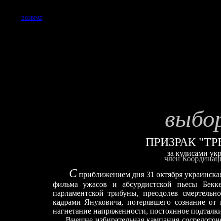
ВОЗВРАТ
выбо
ПРИЗРАК "Т
за кулисами ук
член Координац
С
приближением дня 31 октября украинская
фильма ужасов и абсурдистской пьесы Бекк
парламентской трибуны, преодолев смертель
кадрами Януковича, потерявшего сознание от
нагнетание напряженности, постоянное подталк
Внешне избирательная кампания сосредоточ