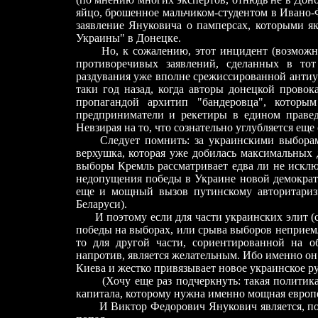
яйцо, брошенное мальчиком-студентом в Ивано-
заявление Януковича о памперсах, которыми я
Украины" в Донецке.
Но, к сожалению, этот инцидент (возмож
противоречивых заявлений, сделанных в тот
раздувания уже вполне срежиссированной антиу
таки год назад, когда авторы донецкой прово
пропагандой архитип "бандеровца", которым
предприниматели и рекетиры в едином правед
Невзирая на то, что сознательно углубляется ещ
Следует помнить: за украинскими выбор
верхушка, которая уже добилась максимальных
выборы Кремль рассматривает едва ли не искл
недопущения победы в Украине новой демократ
еще и мощный вызов путинскому авторитаризм
Беларуси).
И поэтому если для части украинских элит 
победы на выборах, или срыва выборов неприемле
то для другой части, сориентированной на о
напротив, является жел
а
тельным. Ибо именно он
Киева и жестко привязывает новое украинское р
(Хочу еще раз подчеркнуть: такая политик
капитала, которому нужна именно мощная европе
И Виктор Федорович Янукович является, п