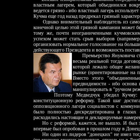
властным лагерем, который объединился вок
ведется грязно
-
ибо властный лагерь использует
Кучма еще год назад предрекал грязный характе
Однако внимательный наблюдатель из самог
конечной целью этой грязной кампании может бы
тому же, почти неограниченными кучмовски
успехом может стать срыв выборов (например
организовать нормальное голосование на больши
действующего Президента и возможность постави
Премьерство Януковича ст
весьма реальной тогда догов
которой лежало общее желан
рынке (ориентированные на пр
Вместо этого "объединенны
предвидимости
-
ибо основа и
манипулировать в "ручном ре
Поэтому Медведчук убедил Кучму: с
конституционную реформу. Такой шаг достиг
оппозиционного лагеря социалистов с коммуни
было полностью дискредитирована в глазах 
расходились настоящие и декларируемые намере
Но с реформой, кажется, не вышло. И был
впервые был опробован в прошлом году в Донец
Ни один из лидеров "донецких" не имел то
(по мнению многих экспертов, отнюдь не в Донб