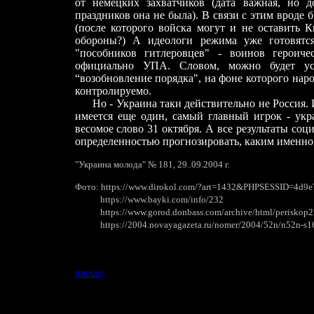
от немецких захватчиков (дата важная, но 
праздников она не была). В связи с этим вроде
(после которого войска могут и не оставить 
обороны?) А идеологи режима уже готовятс
"пособников гитлеровцев" - воинов героич
официально УПА. Словом, можно будет уст
“возобновление порядка", на фоне которого нар
контролируемо.
Но - Укра
и
на таки действительно не Россия.
имеется еще один, самый главный игрок - укр
весомое слово 31 октября. А все результаты со
определенностью прогнозировать, каким именно 
"Украина молода" № 181, 29..09.2004 г.
Фото:
https://www.dirokol.com/?art=1432&PHPSESSID=4d9
https://www.bayki.com/info/232
https://www.gorod.donbass.com/archive/html/periskop
https://2004.novayagazeta.ru/nomer/2004/52n/n52n-s1
НАЧАЛО