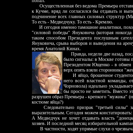
попал.
Осуществленная без ведома Премьера отстав
к Кучме, вряд ли согласился бы отдавать и вы
подчинение всех главных силовых структур (М
То есть
-
Медведчуку. То есть
-
Кремлю.
И сегодня именно тамошние аналитики, похо
"силовой победы" Януковича (которая никогда
таким способом Президента послушным сател
Януковича, срыва выборов и выведения на арену
время Анатолий Кинах.
Правда, недели две назад, по
было сигналы: в Москве готовы 
Президентом Ющенко
-
в обмен 
верх опять взяли сторонники "же
И яйцо, брошенное студент
него всей властной команды, о
Чорновола) идеально укладывает
бы просто не заметить. Вместо 
разрушен образ Премьера
-
крепкого "мужика" (н
костюме яйца?)
Следовательно призрак "третьей силы" з
выразительным. Сегодня можем констатировать:
А Медведчук не хочет отдавать власть "донецк
хозяев. И последний месяц избирательной кампан
В частности, ходят упрямые слухи о чрезвыч