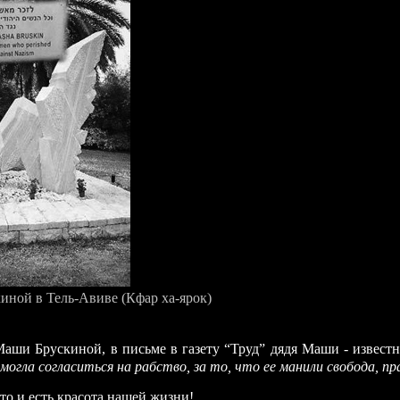
ной в Тель-Авиве (Кфар ха-ярок)
аши Брускиной, в письме в газету “Труд” дядя Маши - извест
могла согласиться на рабство, за то, что ее манили свобода, пр
то и есть красота нашей жизни!