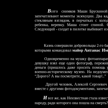
В
сего снимков Маши Брускиной 
запечатлевают моменты экзекуции. Два к
стекляным взглядом, в перчатках с хол
ребенка, веревку. Маша стоит спиной. 
Следующий - солдат в пилотке выбивает из-
Казнь совершили добровольцы 2-го б
Антанас И
которыми командовал
майор
Одновременно на мушку фотоаппарата, п
девушку взял еще один фотограф, пережи
деньги (пришлось даже просить помощь 
военно-историческому музею. На недоумен
“Дорого? А вы посмотрите, какой товар!..”
Другой человек, Алексей Сергеевич Козл
вместе с другими фотодокументами, запеча
И
все же, как Неизвестная стала извес
народу, ради которого она пошла на смерть?