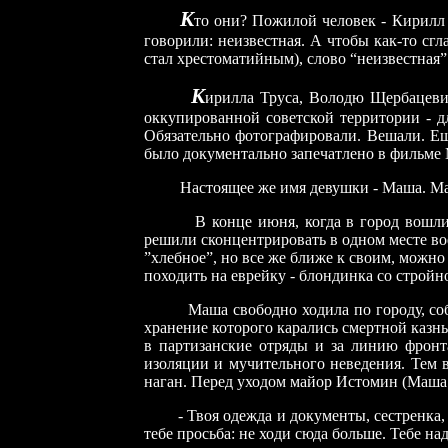
К
то они? Пожилой человек
-
Кирилл 
говорили: неизвестная. А чтобы как-то сг
стал хрестоматийным), слово “неизвестная”
К
ирилла Труса, Володю Щербацевич
оккупированной советской территории - д
Обязательно фотографировали. Вешали. Ещ
было документально запечатлено в фильме
Настоящее же имя девушки - Маша. Маша 
В конце июня, когда в город вошли фаш
решили сконцентрировать в одном месте в
”хлебное”, но все же ближе к своим, можно
походить на еврейку - блондинка со стройн
Маша свободно ходила по городу, собира
хранение которого карались смертной казн
в партизанские отряды и за линию фрон
изоляции и мучительного неведения.
Тем 
наган. Перед уходом майор Истомин (Маша в
- Твоя одежда и документы, сестренка, - 
тебе просьба: не ходи сюда больше. Тебе н