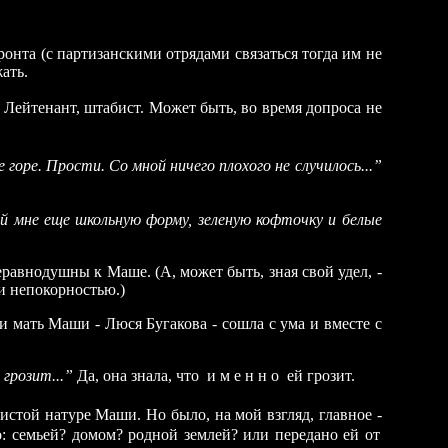
нта (с партизанскими отрядами связаться тогда им не
ать.
. Лейтенант, штабист. Может быть, во время допроса не
е горе. Прости. Со мной ничего плохого не
случилось...”
й мне еще школьную форму, зеленую кофточку и белые
равнодушны к Маше. (А, может быть, зная свой удел, -
и непокорностью.)
ни мать Маши
-
Люся Бугакова
-
сошла с ума и вместе с
 грозит...”
Да, она знала, что
и м е н н о
ей грозит.
чистой натуре Маши. Но было, на мой взгляд, главное
-
о: семьей? домом? родной землей? или передано ей от