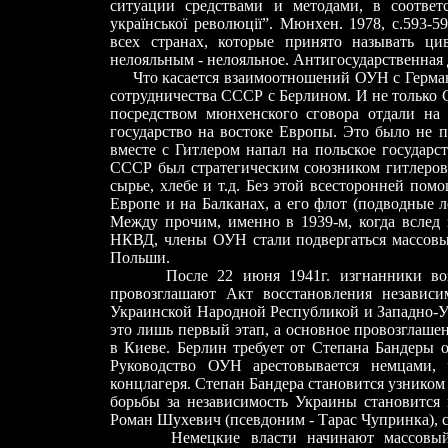
ситуации средствами и методами, в соответ
української революції”. Мюнхен. 1978, с.593
всех странах, которые принято называть ци
нелояльным - нелояльное. Антигосударственная д
Что касается взаимоотношений ОУН с Герма
сотрудничества СССР с Берлином. И не только 
посредством мюнхенского сговора отдали на 
государство на востоке Европы. Это было не п
вместе с Гитлером напал на польское государст
СССР был стратегическим союзником гитлеровс
сырье, хлебе и т.д. Без этой всесторонней по
Европе и на Балканах, а его флот (подводные 
Между прочим, именно в 1939-м, когда вслед
НКВД, члены ОУН стали подвергаться массовым
Польши.
После 22 июня 1941г. изгнанники возвра
провозглашают Акт восстановления независи
Украинской Народной Республикой и Западно-У
это лишь первый этап, а основное провозглаше
в Киеве. Берлин требует от Степана Бандеры о
Руководство ОУН арестовывается немцами, ч
концлагеря. Степан Бандера становится узником
борьбы за независимость Украины становится
Роман Шухевич (псевдоним - Тарас Чупринка), с
Немецкие власти начинают массовый те