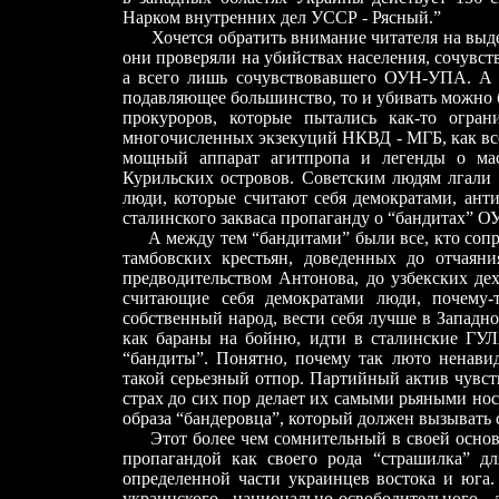
Нарком внутренних дел УССР - Рясный.”
Хочется обратить внимание читателя на выделе
они проверяли на убийствах населения, сочувс
а всего лишь сочувствовавшего ОУН-УПА. А е
подавляющее большинство, то и убивать можно б
прокуроров, которые пытались как-то огран
многочисленных экзекуций НКВД - МГБ, как все
мощный аппарат агитпропа и легенды о ма
Курильских островов. Советским людям лгали 
люди, которые считают себя демократами, ант
сталинского закваса пропаганду о “бандитах” 
А между тем “бандитами” были все, кто сопро
тамбовских крестьян, доведенных до отчаян
предводительством Антонова, до узбекских де
считающие себя демократами люди, почему-
собственный народ, вести себя лучше в Западн
как бараны на бойню, идти в сталинские ГУЛ
“бандиты”. Понятно, почему так люто ненав
такой серьезный отпор. Партийный актив чувс
страх до сих пор делает их самыми рьяными но
образа “бандеровца”, который должен вызывать 
Этот более чем сомнительный в своей основе 
пропагандой как своего рода “страшилка” д
определенной части украинцев востока и юга.
украинского национально-освободительного