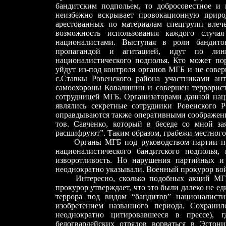
бандитским подпольем, то добросовестное и 
неизбежно вскрывает провокационную приро
арестованных по материалам спецгрупп влеч
возможность использования каждого случа
националистами. Выступая в роли бандит
пропагандой и агитацией, идут по линии
националистического подполья. Кто может по
уйдут из-под контроля органов МГБ и не соверш
с.Ставкы Ровенского района участниками ан
самоохороны Ковалишин и совершен террорист
сотрудницей МГБ. Организаторами данной нац
являлись секретные сотрудники Ровенского 
оправдываются также оперативными соображени
тов. Савченко, который в беседе со мной за
расшифруют”. Таким образом, грабежи местного
Органы МГБ под руководством партии пров
националистического бандитского подполья
изворотливость. Но нарушения партийных и 
неоднократно указывали. Военный прокурор во
Интересно, сколько подобных акций МГБ б
прокурор утверждает, что это были далеко не е
террора под видом “бандитов” националисти
изобретением названного периода. Сохранил
неоднократно цитировавшееся в прессе),
белогвардейских отрядов ворваться в Эстон