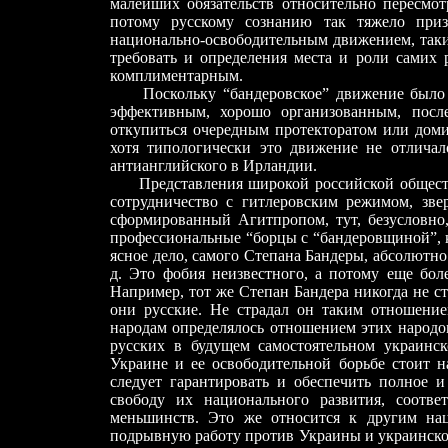
малейших обязательств относительно пересмот
потому русскому сознанию так тяжело при
национально-освободительным движением, таким
требовать и определения места и роли самих 
комплиментарным.
Поскольку “бандеровское” движение было об
эффективным, хорошо организованным, посл
откупиться очередным протекторатом или доми
хотя типологически это движение не отлича
антианглийского в Ирландии.
Представления широкой российской обществе
сотрудничество с гитлеровским режимом, звер
сформированный Агитпропом, тут, безусловно, 
профессиональные “борцы с “бандеровщиной”, ка
ясное дело, самого Степана Бандеры, абсолютн
д. Это фобия неизвестного, а потому еще бол
Например, тот же Степан Бандера никогда не ст
они русские. Не страдал он таким отношение
народам определялось отношением этих народов
русских в будущем самостоятельном украинс
Украине и ее освободительной борьбе стоит н
следует гарантировать и обеспечить полное 
свободу их национального развития, соотв
меньшинств. Это же относится к другим на
подрывную работу против Украины и украинског