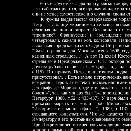
Есть и другие взгляды на эту, мягко говоря, 
легко абстрагируются, все прощая монарху за то
они не менее самоотверженно служили своим ст
К чужим выдвигаются сверхвысокие морально
Петр I в столице украинского гетмана, вспом
невзирая на пол и возраст. Вся вина этих 
“прописке”. Французские и голландские га
четвертовали, сажали на кол, колесовали. Напи
львовская городская газета. Садизм Петра во м
“Была страшная для Москвы осень 1698 года
казненных стрельцов…”. А вот Николай Костом
стрельцам в Преображенском… С 11 октября по
другим рубали головы… Сам царь, сидя на лош
с.115). По приказу Петра в пыточном подвале
присутствовал… Есть немало исторических данн
все равно - герой. Есть текст письма, написа
дел графу де Морвилю, где утверждается, что 
болезнь”, так как монарх был “женонетерпелив
Петербург, 1886, т.52, с.433-437). У царя был
приказал вырыть из земли гроб Милославск
“Исторические монографии…”, 1989, с.113)
страдавшего конвульсиями. Что же касается “пр
Императору в его постоянных завоеваниях было
При Петре количество крестьянских дворов ум
ходили целыми шайками, нападали на деревни 