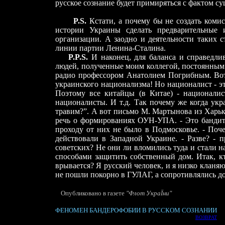
русское сознание будет примиряться с фактом с
P.S.
Кстати, а почему бы не создать ком
истории Украины сделать предварительные 
организации. А заодно и деятельности таких
линии партии Ленина-Сталина.
P.P.S.
И наконец, для баланса и справедли
людей, полученные моим коллегой, постоянным
радио профессором Анатолием Погрибным. Вот 
украинского национализма! Но националист - эт
Поэтому все китайцы (в Китае) - националис
националисты. И т.д. Так почему же когда укр
травим?”. А вот письмо М. Мартынова из Харько
речь о формированиях ОУН-УПА. - Это бандиты!
проходу от них не было в Подмосковье. - Поч
действовали в Западной Украине. - Разве? - п
советских? Не они ли вломились туда и стали н
способами защитить собственный дом. Итак, кт
врывается? Я русский человек, и я низко кланя
не пошли покорно в ГУЛАГ, а сопротивлялись до
Опубликовано в газете
"
Флот Укра
Ï
ни
"
ФЕНОМЕН БАНДЕРОФОБИИ В РУССКОМ СОЗНАНИИ
ВОЗВРАТ