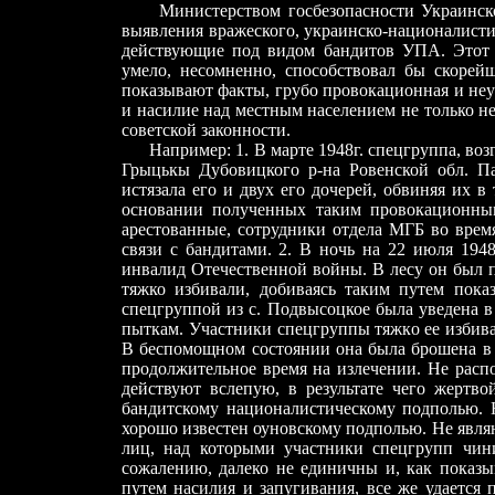
Министерством госбезопасности Украинской
выявления вражеского, украинско-националист
действующие под видом бандитов УПА. Этот 
умело, несомненно, способствовал бы скорей
показывают факты, грубо провокационная и неу
и насилие над местным населением не только не
советской законности.
Например: 1. В марте 1948г. спецгруппа, воз
Грыцькы Дубовицкого р-на Ровенской обл. Пал
истязала его и двух его дочерей, обвиняя их 
основании полученных таким провокационным
арестованные, сотрудники отдела МГБ во врем
связи с бандитами. 2. В ночь на 22 июля 194
инвалид Отечественной войны. В лесу он был п
тяжко избивали, добиваясь таким путем пока
спецгруппой из с. Подвысоцкое была уведена в 
пыткам. Участники спецгруппы тяжко ее избива
В беспомощном состоянии она была брошена в л
продолжительное время на излечении. Не расп
действуют вслепую, в результате чего жертво
бандитскому националистическому подполью. Н
хорошо известен оуновскому подполью. Не явля
лиц, над которыми участники спецгрупп чин
сожалению, далеко не единичны и, как показы
путем насилия и запугивания, все же удается 