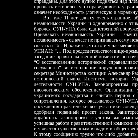
оправданы. Для этого нужно подняться над пл
признать историческую справедливость украин
означает необходимость (логическую и моральну
Вот уже 11 лет длится очень странное, абс
независимости Украины и одновременно с этим 
боролся. ОУН-УПА была единственной вооруженн
Признавать независимость Украины - значит
независимость - означает не признавать саму не
сказать и “б”. И, кажется, что-то и у нас меняе
УНИАН: “… Под председательством вице-премь
заседание правительственной комиссии по изу
“О восстановлении исторической справедливос
государства” во исполнение поручения правите
секретаря Министерства юстиции Александр Рас
исторический вывод Института истории Ук
деятельности ОУН-УПА. Законопроектом пре
идеологическим обеспечением Организации 
украинского государства и считать период с
сопротивления, которое оказывалось ОУН-УПА
обсуждения практически все участники совеща
одобрили поданный проект закона. Заинтере
доработать законопроект с учетом высказанн
успешная работа правительственной комиссии н
и является существенным вкладом в обществен
К этому сообщению трудно что-либо добавить. 