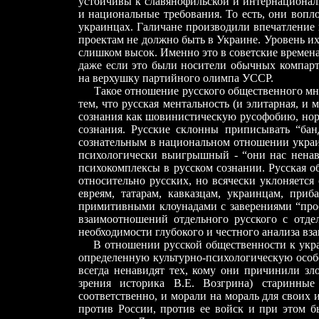
устойчивы к славянофильской и интернационал
и национальные требования. То есть, они вопло
украинцах. Галичане производили впечатление 
проектам не должно быть в Украине. Уровень их
слишком высок. Именно это в советские времен
даже если это были носители обычных компарт
на верхушку партийного олимпа УССР.
Такое отношение русского общественного мнени
тем, что русская ментальность (и элитарная, и
сознания как шовинистическую русофобию, нор
сознания. Русские склонны приписывать “ба
сознательным в национальном отношении украин
психологически выигрышный - “они нас ненави
психокомплексы в русском сознании. Русская 
относительно русских, но всячески уклоняется
евреям, татарам, кавказцам, украинцам, при
примитивными клоунадами с заверениями “прос
взаимоотношений отдельного русского с отде
необходимости глубокого и честного анализа в
В отношении русской общественности к укра
определенную культурно-психологическую особ
всегда ненавидят тех, кому они причинили зл
зрения историка В.Е. Возгрина) старинны
соответственно, и морали на мораль для своих 
против России, против ее войск и при этом б