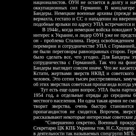
националистов. ОУН не остается в долгу и на
оккупационных сил Германии. В концлагер
Бандеры. Немецкие военные архивы (прежде вс
вермахта, гестапо и СС о нападении на вверен
подобные ярлыки по адресу УПА встречаются и
В 1944г., когда немецкие войска покидают Ук
интерес к Украине, и лидер ОУН уже не предста
он - проблема Сталина. Перед освобождением
перемирии и сотрудничестве УПА с Германией,
не были переговоры равноправных сторон. Гер
было сделать все, что угодно. Для Бандеры э
сотрудничества с Германией. Так что на фоне
Бандеры выглядит совсем иначе. Что же касается
Кстати, жертвами зверств НКВД и советского 
человек. Это сотни тысяч расстрелянных, заму
об этих зверствах советская пропаганда всегда у
Тут есть еще один вопрос. УПА была партизан
1954 год, а отдельные отряды до середины 6
местного населения. Ни одна такая армия не см
творит зверства, очень быстро становится
пропагандистов не сходится. Впрочем, звер
рассказывают некоторые интересные советские д
“Совершенно секретно. Военный прокурор в
Секретарю ЦК КПБ Украины тов. Н.С.Хрущеву. Д
в деятельности так называемых спецгрупп МГБ.