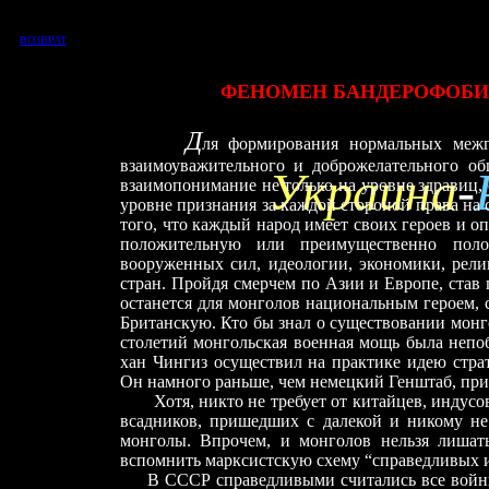
ВОЗВРАТ
ФЕНОМЕН
БАНДЕРОФОБ
Д
ля формирования нормальных межг
взаимоуважительного и доброжелательного о
Украина
-
взаимопонимание не только на уровне здравиц,
уровне признания за каждой стороной права на
того, что каждый народ имеет своих героев и о
положительную или преимущественно поло
вооруженных сил, идеологии, экономики, рел
стран. Пройдя смерчем по Азии и Европе, став 
останется для монголов национальным героем,
Британскую. Кто бы знал о существовании монг
столетий монгольская военная мощь была непо
хан Чингиз осуществил на практике идею стр
Он намного раньше, чем немецкий Генштаб, при
Хотя, никто не требует от китайцев, индусов,
всадников, пришедших с далекой и никому не 
монголы. Впрочем, и монголов нельзя лишать
вспомнить марксистскую схему “справедливых 
В СССР справедливыми считались все войны, к