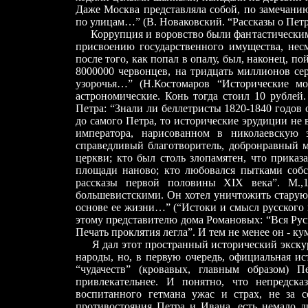
Даже Москва представляла собой, по замечани
по улицам…” (В. Новаковский. “Рассказы о Петре
Коррупция и воровство были фантастическими.
присвоению государственного имущества, несм
после того, как попал в опалу, был, наконец, по
8000000 червонцев, на тридцать миллионов се
узорочья…” (Н.Костомаров “Исторические м
астрономические. Конь тогда стоил 10 рублей
Петра: “Знали ли беллетристы 1820-1840 годов
до самого Петра, то исторические эрудиции не 
императора, нарисованном в николаевскую 
справедливый благотворитель, добронравный м
церкви; кто был столь злопамятен, что прика
площади наново; кто любовался пытками собс
рассказы первой половины XIX века”. М.,
большевистскими. Он хотел уничтожить старую 
основе ее жизни…” (“Истоки и смысл русского
этому представителю дома Романовых: “Вся Русь
Печать проклятия легла”. И тем не менее он - ку
Я дал этот пространный исторический экскурс
народы, но, в первую очередь, официальная и
“чудачеств” (кровавых, главным образом) 
привлекательнее. И понятно, что непредска
воспитанного гетмана ужас и страх, не за с
противостояния Петра и Ивана, есть немало д