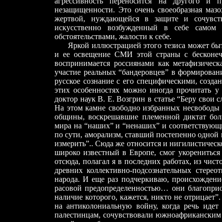
агрессивность переносится на другого и 
незащищенности. Это очень своеобразная мазо
жертвой, нуждающейся в защите и сочувств
искусственно возбужденный в себе самом
обстоятельствами, жалости к себе.
Яркой иллюстрацией этого тезиса может быть
и ее освещение СМИ этой страны с бесконеч
воспринимается россиянами как метафизическ
участие реальных “бандеровцев” в формирован
русское сознание с его специфическими, созда
этих особенностях можно иногда прочитать у 
доктор наук В. Е. Возгрин в статье “Беру свои 
На этом камне свободно избранных несвободы 
общины, воскрешавшие племенной диктат боль
мира на “наших” и “ненаших” и соответствующи
по сути, аморализм, ставший постепенно одной
измерить”.. Сюда же относится и нигилистическ
широко известный в Европе, смог укорениться
отсюда, полагал я в последних работах, из чис
древних коллективно-подсознательных стерео
народа. И еще раз подчеркиваю, происхождени
расовой предопределенностью… они благоприоб
наличие которого, кажется, никто не отрицает”
на антиколониальную войну, когда речь идет
палестинцам, сочувствовали южноафриканским б