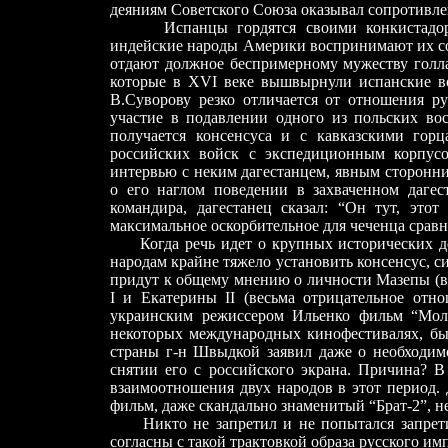
деяниям Советского Союза оказывал сопротивле
Испанцы гордятся своими конкистадорами
индейские народы Америки воспринимают их со
отдают должное беспримерному мужеству голла
которые в XVI веке вышвырнули испанские во
В.Суворову резко отличается от отношения р
участие в подавлении одного из польских во
получается консенсуса и с кавказскими гор
российских войск с экспедиционным корпусо
интервью с неким дагестанцем, явным сторонни
о его наглом поведении в захваченном дагес
командира, дагестанец сказал: “Он тут, этот
максимальное оскорбительное для чеченца сравн
Когда речь идет о крупных исторических де
народам крайне тяжело установить консенсус, с
придут к общему мнению о личности Мазепы (ве
I и Екатерины II (весьма отрицательное отн
украинским режиссером Ильенко фильм “Моли
некоторых международных кинофестивалях, бы
страны г-н Швыдкой заявил даже о необходимо
снятии его с российского экрана. Причина? В
взаимоотношения двух народов в этот период.
фильм, даже скандально знаменитый “Брат-2”, н
Никто не запретил и не попытался запретить
согласны с такой трактовкой образа русского и