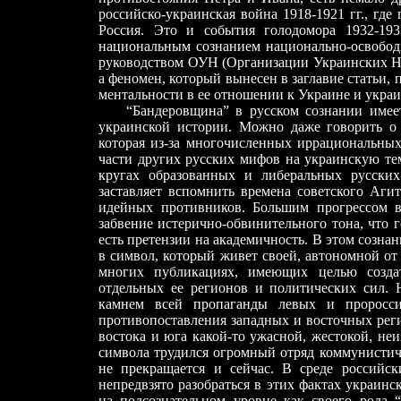
российско-украинская война 1918-1921 гг., гд
Россия. Это и события голодомора 1932-193
национальным сознанием национально-освободи
руководством ОУН (Организации Украинских На
а феномен, который вынесен в заглавие статьи,
ментальности в ее отношении к Украине и укра
“Бандеровщина” в русском сознании имеет
украинской истории. Можно даже говорить о 
которая из-за многочисленных иррациональных
части других русских мифов на украинскую т
кругах образованных и либеральных русских
заставляет вспомнить времена советского Аги
идейных противников. Большим прогрессом в
забвение истерично-обвинительного тона, что г
есть претензии на академичность. В этом созна
в символ, который живет своей, автономной от
многих публикациях, имеющих целью создат
отдельных ее регионов и политических сил. 
камнем всей пропаганды левых и проросс
противопоставления западных и восточных реги
востока и юга какой-то ужасной, жестокой, неи
символа трудился огромный отряд коммунистиче
не прекращается и сейчас. В среде российс
непредвзято разобраться в этих фактах украинс
на подсознательном уровне как своего рода