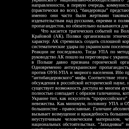
направленности, в первую очередь, коммунист
(практически во всех), “бандеровцы” предста
именно они часто были жертвами таковых)
издевательствам над русскими, евреями и поля
пропагандистов, но обязательно называются для
Что касается трагических событий на Волы
Крайовой (АК). Поляки организовали этничес
характер: АК стремилась создать сплошной ко
систематические удары по украинским поселен
Реакции не последовало. Тогда УПА по метод
руководство АК пошло на переговоры с украин
в Польше давно признана героической орга
Одновременно антиукраинские пропагандисты
против ОУН-УПА и мирного населения. Ибо при
“антибандеровского” мифа. Соответствие этого 
обсуждения в российской исторической науке, н
существует возможность доступа ко многим аут
полностью совпадает с образом галичанина, ко
Украине тип, как искуситель “пророссийского” 
невежества. Как минимум, половину УПА и ОУ
большинстве - православные. Галичане абсолю
вызывает возмущение и враждебность большинс
неуступчивым человеческим материалом, ч
национальных обстоятельствах. “Захиднякы” н