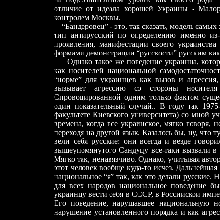
отличие от идеала хорошей Украины - Малор
контролем Москвы.
“Бандеровец” - это, так сказать, модель самых 
тип антирусский по определению именно из-з
проявления, манифестации своего украинства
формами демонстрации “русскости” русским как
Однако такое же поведение украинца, которое
как носителей национальной самодостаточнос
“норме” для украинцев как вызов и агрессия,
вызывает агрессию со стороны носителя 
Спровоцированной одним только фактом сущес
один показательный случай.. В году так 1975
факультете Киевского университета) со мной у
времена, когда все украинское, мягко говоря, 
переходя на другой язык. Казалось бы, ну, что 
вели себя русские: они всегда и везде говор
вышеупомянутого Сандуцу все-таки вызвали в 
Мягко так, ненавязчиво. Однако, учитывая авто
этот человек вообще куда-то исчез. Дальнейшая
национальное “я” так, как это делали русские.
для всех народов национальное поведение был
украинцу вести себя в СССР, в Российской импе
Его поведение, нарушавшее национальную но
нарушение установленного порядка и как агрес