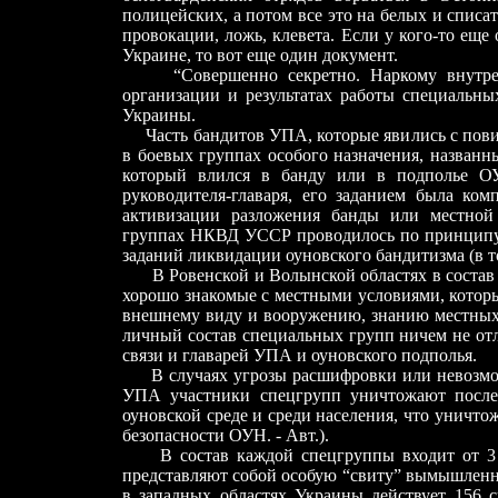
полицейских, а потом все это на белых и списа
провокации, ложь, клевета. Если у кого-то еще
Украине, то вот еще один документ.
“Совершенно секретно. Наркому внутренн
организации и результатах работы специальны
Украины.
Часть бандитов УПА, которые явились с повинн
в боевых группах особого назначения, названн
который влился в банду или в подполье ОУ
руководителя-главаря, его заданием была ко
активизации разложения банды или местной
группах НКВД УССР проводилось по принципу 
заданий ликвидации оуновского бандитизма (в 
В Ровенской и Волынской областях в состав 
хорошо знакомые с местными условиями, котор
внешнему виду и вооружению, знанию местных 
личный состав специальных групп ничем не от
связи и главарей УПА и оуновского подполья.
В случаях угрозы расшифровки или невозмож
УПА участники спецгрупп уничтожают послед
оуновской среде и среди населения, что унич
безопасности ОУН. - Авт.).
В состав каждой спецгруппы входит от 3 до
представляют собой особую “свиту” вымышленно
в западных областях Украины действует 156 с