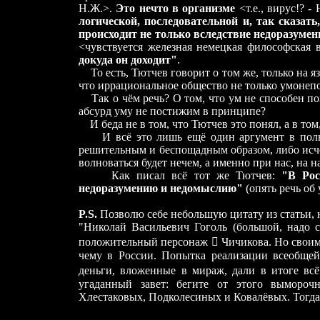
Н.Ж.>.
Это нечто в организме
<т.е., вирус!? -
логической, последовательной и, так сказат
происходит не только вследствие недоразумен
<чувствуется железная немецкая философская 
докуда он доходит"
.
То есть, Тютчев говорит о том же, только на яз
что иррациональное общество не только умонепо
Так о чём речь? О том, что ум не способен по
абсурд уму не постижим в принципе?
И беда не в том, что Тютчев это понял, а в том
И всё это лишь ещё один аргумент в пользу
решительным и беспощадным образом, либо исчез
волноваться будет нечем, а именно при нас, на 
Как писал всё тот же Тютчев:
"В Рос
недоразумению и недомыслию"
(опять речь об 
P.S.
Позволю себе небольшую цитату из статьи, на
"Николай Васильевич Гоголь (большой, надо с
положительный персонаж  Чичикова. Но своим 
чему в России. Попытка реализации всеобщей
деньги, вложенные в мираж, дали в итоге всё
угаданный завет: бегите от этого вымороч
Хлестаковых, Подколесиных и Ковалёвых. Тогда-