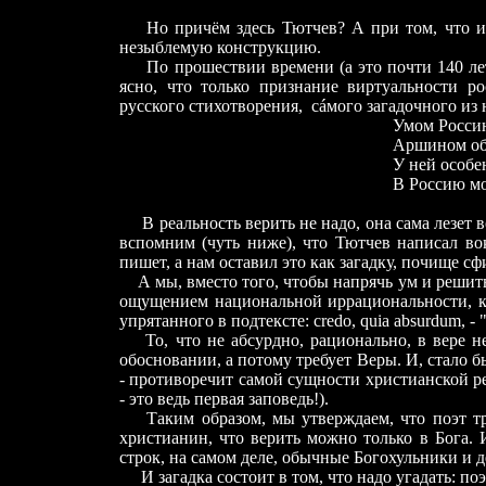
Но причём здесь Тютчев? А при том, что име
незыблемую конструкцию.
По прошествии времени (а это почти 140 лет
ясно, что только признание виртуальности р
русского стихотворения, с
á
мого загадочного из 
Умом Россию не по
Аршином общим не из
У ней особенная ст
В Россию можно тольк
В реальность верить не надо, она сама лезет 
вспомним (чуть ниже), что Тютчев написал вок
пишет, а нам оставил это как загадку, почище с
А мы, вместо того, чтобы напрячь ум и решить
ощущением национальной иррациональности, ка
упрятанного в подтексте: credo, quia absurdum, 
То, что не абсурдно, рационально, в вере не
обосновании, а потому требует Веры. И, стало 
-
противоречит самой сущности христианской рел
- это ведь первая заповедь!).
Таким образом, мы утверждаем, что поэт треб
христианин, что верить можно только в Бога. И
строк, на самом деле, обычные Богохульники и 
И загадка состоит в том, что надо угадать: по