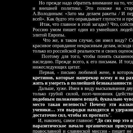
Но прежде надо обратить внимание на то, что
и внешней политике. Это похоже на стар
А.Володиным: «Зато мы делаем ракеты / И пер
всей». Как будто это оправдывает глупости и пр
Итак, что главное в этой загадке? Что, собст
Россию умом пишет один из умнейших людей с
элитой Европы.
Что же, в таком случае, он имел виду? 
красивое оправдание некрасивым делам, исходя 
только из российской реальности и своих оценок е
Поэтому для того, чтобы понять сказанное п
наследию. Прежде всего, к его письмам. И тогд
нижеследующих цитат.
Первая, - письмо любимой жене, в котором
кретинов, которые наперекор всему и на ра
жить и умереть в полнейшей безнаказанности
Дальше, хуже. Имея в виду высказывания двух
только грубой силой, поэт-чиновник (дейст
подобным положением вещей, буквально чувст
место такая нелепость? Почему эти жалки
ученики… эти выродки находятся и удержива
достаточно сил, чтобы их прогнать
".
И, наконец, самое главное:
"До сих пор это 
паразитическое начало органически присущ
православной и славянской миссии - пишет не 