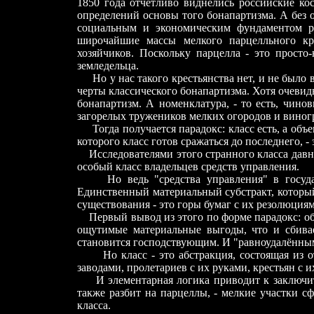
1850 года отчётливо виднелись российские ко
определений основы того бонапартизма. А без о
социальным и экономическим фундаментом р
широчайшие массы мелкого парцелльного кре
хозяйчиков. Поскольку парцелла
-
это просто-
земледельца.
Но у нас такого крестьянства нет, и не было
черты классического бонапартизма. Хотя очеви
бонапартизм. А номенклатура, - то есть, чино
загорелых тружеников мелких огородов и виног
Тогда получается парадокс: класс есть, а объ
которого класс готов сражаться до последнего, - 
Исследователями этого странного класса давн
особый класс владельцев средств управления.
Но ведь "средства управления" в госуд
Единственный материальный субстра
к
т, которы
существования - это горы бумаг с их резолюциям
Первый вывод из этого по форме парадокс: об
ощутимые материальные выгоды, что и сбивае
становится господствующим. И "равноудалённым"
Но класс - это абстракция, состоящая из
заводами, пролетариев с их руками, крестьян с
И элементарная логика приводит к заключи
также разбит на парцеллы, - мелкие участки 
класса.