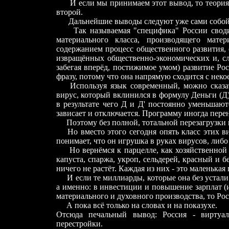
И если мы принимаем этот вывод, то теория
второй.
Дальнейшие выводы следуют уже сами собой
Так называемая "специфика" России своди
материального класса, производящего мат
содержанием процесс общественного развития, 
извращённых общественно-экономических и, сл
забегая вперёд, постижимое умом) развитие Ро
фразу, потому что она напрямую сходится с неко
Используя язык современный, можно сказать
вирус, который вклинился в формулу Д
еньги (Д
в результате чего Д и Д' постоянно уменьшаются
зависает и отключается. Программу иногда перена
Поэтому без полной, тотальной перезагрузки 
Но вместо этого сегодня опять класс этих 
понимает, что он игрушка в руках вирусов, либо
Но вернёмся к парцелле, как хозяйственной
капуста, спаржа, укроп, сельдерей, красный и 
ничего не растёт. Каждая из них - это маленьк
И если те миллиарды, которые она без устал
а именно: в инвестиции и повышение зарплат (
материального и духовного производства, то Рос
А пока всё только на словах и на показухе.
Отсюда печальный вывод: Россия - виртуаль
перестройки.