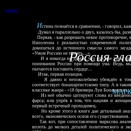
ВОЗВРАТ
И
стина познаётся в сравнении, - говорил, ка
Думал я параллельно о двух, казалось бы, раз
Первая, - как разрешить некое противоречие, 
Наполеона с реальностью современной поли
докопаться до истинного смысла самого загад
Россия гл
«Умом Россию не понять…».
И я никогда не думал, что эти две темы пе
понимании России при помощи ума. Ведь, мы у
пытаются поставить сердце…
Итак, первая позиция.
Я давно и непоколебимо убеждён в том
соответствует бонапартистскому типу. А в тако
классике жанра
-
«18 брюмера Луи Бонапарта», -
МАРК
Из неё обычно цитируют слова из введения
фарса; или упрёк в том, что нациям и женщин
первый встречный проходимец.
Но кроме этого в книге дан детальный ана
всего, экономических основ его существования.
Так вот, при сопоставлении марксова анализа
вплоть до мелких деталей политического и эк