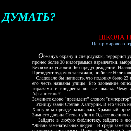
ДУМАТЬ?
ШКОЛА 
Центр мирового те
О
бманув охрану и спецслужбы, террорист у
пронес более 30 килограммов взрывчатки, выбрал
Без всяких условий. Без предупреждений. Налад
Президент чудом остался жив, но более 60 челов
Следовало бы написать, что подонку было 23 го
его честь названы улицы. Его злодеяние оп
тиражами и внедрены во все школы. Чему ж
Афганистане?..
Замените слово "президент" словом "император"
Убийцу звали Степан Халтурин. В его честь на
Халтурина прежде называлась Храмовый проезд
Зимнего дворца Степан убил в Одессе военного 
Зайдите в любую библиотеку, зайдите в люб
“Жизнь замечательных людей”. И среди замечате
и замечательные дамы - Перовская, Фигнер, Засу