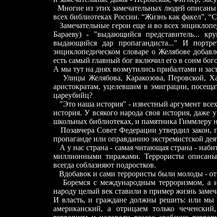
Многие из этих замечательных людей описаны 
всех библиотеках России. “Жизнь как факел”, “С
Замечательные герои еще и во всех энциклопед
Бараеву) - "выдающийся представитель... кру
выдающийся дар пропагандиста..." И портре
энциклопедическом словаре о Желябове добавл
есть самый главный бог включил его в сонм бого
А мы тут на днях возмутились прибалтами и зас
Улицы Желябова, Каракозова, Перовской, Ха
аристократам, уцелевшим в эмиграции, посеща
цареубийц?
"Это наша история" - известный аргумент всех
история. У всякого народа своя история, даже 
школьных библиотеках, и памятника Гиммлеру н
Позавчера Совет Федерации утвердил закон, п
пропаганде или оправданию экстремистской деяте
А у нас страна - самая читающая страна - наб
миллионными тиражами. Террористы описаны
всегда соблазняют подростков.
Вдобавок и сами террористы были молоды - от 
Боремся с международным терроризмом, а ис
народу целый век ставили в пример жизнь заме
И власть, и граждане должны решить: или мы -
американский, а отрицаем только чеченский