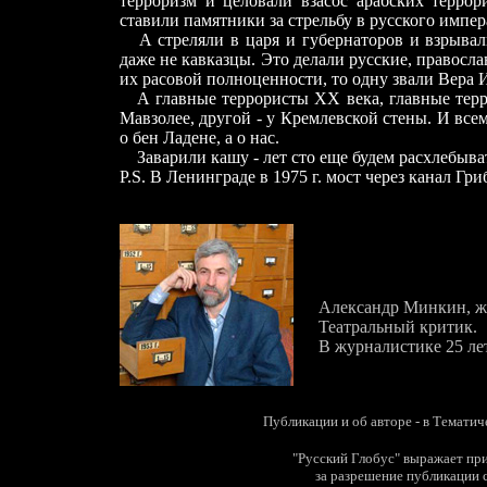
терроризм и целовали взасос арабских террор
ставили памятники за стрельбу в русского импер
А стреляли в царя и губернаторов и взрывал
даже не кавказцы. Это делали русские, правосл
их расовой полноценности, то одну звали Вера 
А главные террористы ХХ века, главные терро
Мавзолее, другой - у Кремлевской стены. И все
о бен Ладене, а о нас.
Заварили кашу - лет сто еще будем расхлебыва
P.S. В Ленинграде в 1975 г. мост через канал Г
Александр Минкин, ж
Театральный критик.
В журналистике 25 лет
Публикации и об авторе - в Тематич
"Русский Глобус"
выражает пр
за разрешение публикации 