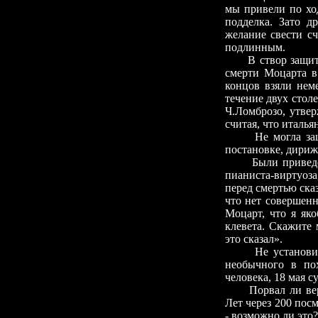
мы привели по хо
подделка. Зато д
желание свести с
подлинным.
В створ защит
смерти Моцарта в
концов взяли нем
течение двух стол
Ч.Ломброзо, утвер
считая, что италь
Не могла за
постановке, дири
Были привед
пианиста-виртуоза
перед смертью сказ
что нет совершенн
Моцарт, что я як
клевета. Скажите 
это сказал».
Не установи
необычного в п
человека, 18 мая с
Порвал ли ве
Лет через 200 пос
-
возможно ли это?