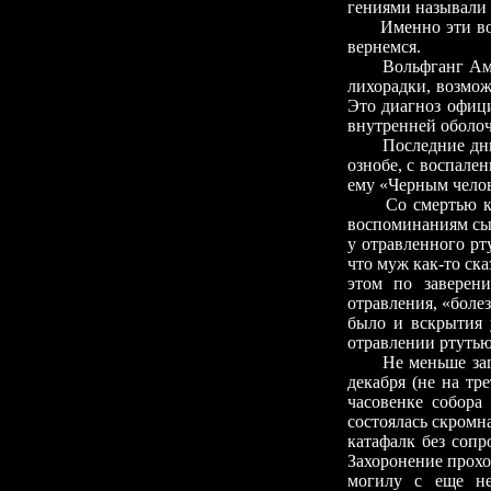
гениями называли л
Именно эти во
вернемся.
Вольфганг Ама
лихорадки, возмож
Это диагноз офиц
внутренней оболо
Последние дн
ознобе, с воспале
ему «Черным чело
Со смертью к
воспоминаниям сын
у отравленного рт
что муж как-то ск
этом по заверен
отравления, «боле
было и вскрытия 
отравлении ртут
Не меньше за
декабря (не на тр
часовенке собора
состоялась скромн
катафалк без сопр
Захоронение прохо
могилу с еще не