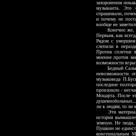
захоронения никак
музыканта. Это 
спрашивали, почем
и почему не пост
вообще не заметил
Конечно же, 
Первым, как всегд
Рядом с умершим
слепили в нераз
Против сплетни в
мнение против мн
возможности вгрыз
Бедный Салье
невозможности о
музыковеда П.Бус
последние полтора
произошло
-
несча
Моцарта. После э
душевнобольных...
ли к людям, то ли 
Эти материа
история вымышле
земную. Не люди, 
Пушкин не единст
конгениальным М