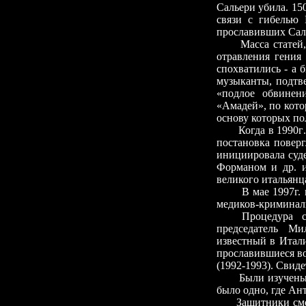
Сальери убила. 150
связи с гибелью
прославивших Саль
Масса статей
отравления гения 
спохватились
-
а б
музыканты, подтв
«подлое обвинен
«Амадей», по кото
основу которых по
Когда в 1990г
постановка повер
инициировала суд
Форманом и др. и
великого итальянц
В мае 1997г.
медиков-криминали
Процедура с
председатель Ми
известный в Итал
прославившиеся в
(1992
-
1993). Свид
Были изучены 
было одно, где Ант
Защитники смо