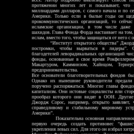
протяжении многих лет и показывает, что
миллиардами долларов, с самого начала и по с
Америки. Только если в былые годы он щедр
прокоммунистических организаций, то сейча
исламские организации, в том числе даже 
шахидов. Глава Фонда Форда настаивает на том,
ислам, вместо того, чтобы защищаться от него с 
“Институт открытого общества” Джордж
постромки, чтобы вырваться в лидеры”. 
благодетелей леворадикальных организаций чис
фонды, основанные в свое время Рокфеллером
Макартуром, Камминзом, Хайнцом, Тернер
предпринимательства.
Все основатели благотворительных фондов б
Однако их нынешние руководители предали
поручено распоряжаться. Многие главы фонд
капитализм. Они истовые социалисты или стор
прообраз которого они видят в ООН. Другие
Джордж Сорос, например, открыто заявляет,
справедливому и стабильному мировому уст
Америки”.
Показательна основная направленнос
первую очередь создать противовес “фаши
укрепления левых сил. Для этого он избрал хитр