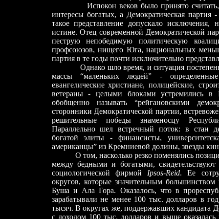
Испокон веков было принято считать,
интересы богатых, а Демократическая партия
-
такое представление допускало исключения, н
истине. Отец современной Демократической пар
пеструю непобедимую политическую коалиц
профсоюзов, нищего Юга, национальных меньш
партия в те годы почти исключительно представ
Однако шло время, и ситуация постепенн
массы “маленьких людей”
-
определенные
евангелические христиане, полицейские, строи
ветераны
-
целыми блоками устремились в Р
обобщенно называть “рейгановскими демо
сторонники Демократической партии, встревоже
решительные победы знаменосцу Республи
Параллельно шел встречный поток: в стан д
богатой элиты
-
финансисты, университетска
американцы” из Кремниевой долины, звезды кино
О том, насколько резко поменялись позиц
между бедными и богатыми, свидетельствуют р
социологической фирмой
Ipsos-Reid
. Ее сотр
округов, которые значительным большинством 
Буша и Ала Гора. Оказалось, что в прореспу
зарабатывали не менее 100 тыс. долларов в го
тысяч. В округах же, поддержавших кандидата Д
с доходом 100 тыс. долларов и выше оказалась