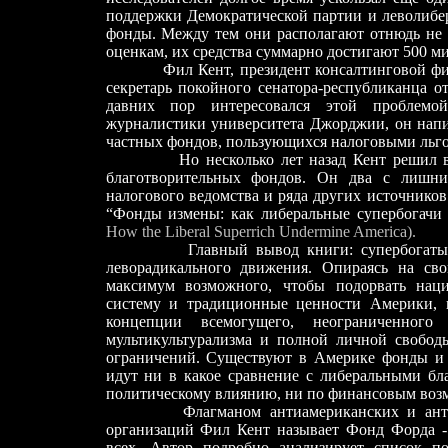
поддержки Демократической партии и леволиб
фонды. Между тем они располагают отнюдь не 
оценкам, их средства суммарно достигают 500 м
Фил Кент, президент консалтинговой ф
секретарь покойного сенатора-республиканца 
давних пор интересовался этой проблемой
журналистики университета Джорджии, он напи
частных фондов, пользующихся налоговыми льго
Но несколько лет назад Кент решил в
благотворительных фондов. Он два с лишни
налогового ведомства и ряда других источников
“Фонды измены: как либеральные супербогачи
How
the
Liberal
Superrich
Undermine
America).
Главный вывод книги: супербогаты
леворадикального движения. Опираясь на св
максимум возможного, чтобы подорвать наци
систему и традиционные ценности Америки, 
концепции всемогущего, неограниченного
мультикультурализма и полной личной свобод
ограничений. Существуют в Америке фонды и 
идут ни в какое сравнение с либеральными бл
политическому влиянию, ни по финансовым воз
Флагманом антиамериканских и ант
организаций Фил Кент называет Фонд Форда
-
всех. Автор подробно анализирует список п