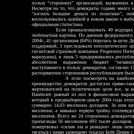
пользу “сторонних” организаций, вызванных 
Несмотря на то, что демократы годами много 
“изгнать большие деньги из политики”, они
воспользовались лазейкой в новом законе о выбо
официальная статистика.
Если проанализировать 49 ведущих
любопытная картина. По данным федерального н
2004г., 41 организация (84%) боролась за цели 
поддержкой, 3 преследовали неполитические це
гигантской страховой компании
Progressive
Питер
марихуаны), и лишь 5 придерживались республи
абсолютном выражении бюджет “независим
выступавшего в пользу демократов, составлял 1
распоряжении сторонников республиканцев было
А если посмотреть на наиболе
преимущество демократов достигало прямо-так
жертвователей на политические цели все, за 
Наиболее рьяный из них в финансовом выр
который в предвыборном цикле 2004 года отпу
суммарно 14,03 миллиона долларов. За ним 
миллиона, а замыкал первую тройку голливуд
миллионов. Всего же 24 сторонника демократов
пропаганды 56 миллионов 693 тысяч долларов.
пожертвовал «силам зла и реакции» лишь немн
тягаться с ними зловещему техасцу Бобу Перри с