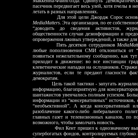
Маккейна-Файнголда: сдвинуть Демократичес
пасечник передвигает весь улей, хотя пчелы в н
летать в разных направлениях.
Для этой цели Джордж Сорос основ
MediaMatters
. Эта организация, по ее собственн
“доводить до сведения активистов, журн
общественности случаи дезинформации и предос
опровержения лживых утверждений, а также для 
Пять десятков сотрудников
MediaMatt
любые поползновения СМИ отклониться от “г
появиться нежелательному сообщению, как тут
приходит в движение: во все инстанции гра
клеветнические нападки на ослушников. Стражи
журналистов, если те предают гласности фа
демократам.
Цель такой тактики
-
запугать журналис
информацию, благоприятную для консерваторов
шантажистов увенчались полным успехом. Больша
информации из “консервативных” источников, о
“необъективной”. А когда консервативный и
разоблачение какого-либо либерального поли
главных газет и телевизионных каналов, по п
возможного, чтобы замолчать новость.
Фил Кент пришел к однозначному выв
супербогатых фондов, контролируемых глубоко 