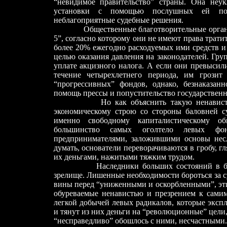
“невидимое правительство” страны. Она неу
установки с помощью послушных ей по
неблагоприятные судебные решения.
Общественные благотворительные орган
5”, согласно которому они не имеют права трати
более 20% ежегодно расходуемых ими средств 
целью оказания давления на законодателей. Гр
уплате акцизного налога. А если они превысил
течение четырехлетнего периода, им грозит
“прогрессивных” фондов, однако, безнаказан
помощь прессы и попустительство государственн
Но как объяснить такую ненавист
экономическому строю со стороны баловней с
именно свободному капиталистическому об
большинство самых оголтело левых фо
предпринимателями, заложившими основы нес
думать, основатели переворачиваются в гробу, гл
их деньгами, нажитыми тяжким трудом.
Наследники больших состояний в б
зрелище. Лишенные необходимости бороться за 
вины перед “униженными и оскорбленными”, эти 
обуреваемые ненавистью и презрением к самим
легкой добычей левых радикалов, которые эксп
и тянут из них деньги на “революционные” цели,
“несправедливо” обошлось с ними, несчастными.