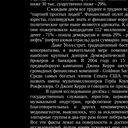
ниже 30 тыс. существенно ниже
-
29%.
С каждым днем все труднее и труднее в
“партией простых людей”. Финансовый оплот де
юристы, голливудская знать и финансовые вор
политические цели ныне являются адвокаты. К 
они пожертвовали кандидатам 112 миллионов д
денег
-
71%
-
пошла демократам и лишь 29%
-
р
нефть” (нефтегазовая отрасль) дала суммарно ли
Даже Уолл-стрит, традиционный баст
консерватизма, в значительной мере поменя
наиболее крупных доноров Демократической 
брокеров и банкиров. В 2004 году из 15 
предвыборную кампанию Джона Керри шесть
громадных финансовых компаний
-
Goldman Sac
Среди самых богатых членов Сената США то
назвать имена мультимиллионеров Герба Коу
Рокфеллера. О Джоне Керри и говорить не прих
В одном исследовании десятка с лишним
государственных служащих, юристов, церков
музыкальной индустрии, профсоюзное руков
благотворительных и других некоммерчес
медиамагнатов, выяснилось, что за исключени
элитарные группы в два-три раза более либераль
Все эти факты лежат на поверхности и достат
исследователей долгое время ускользал еще о