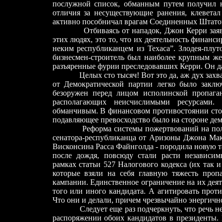
послужной список, обманным путем получил 
отличия за несуществующие ранения, клевета
активно пособничал врагам Соединенных Штато
Отбиваясь от нападок, Джон Керри заяв
этих людях, это то, что их деятельность финанс
неким республиканцем из Техаса”. Злодея-плут
бизнесмен-строитель был наиболее крупным жер
разъяренные фурии преследовавших Керри. Он да
Целых сто тысяч! Вот это да, аж дух зах
от Демократической партии легко было заклю
безоружен перед лицом исполинской пропага
располагающих неисчислимыми ресурсами.
обманчивым. В финансовом противостоянии ст
подавляющее превосходство было на стороне дем
Реформа системы пожертвований на по
сенатора-республиканца от Аризоны Джона Мак
Висконсина Расса Файнголда
-
породила новую т
после дождя, повсюду стали расти независи
рамках статьи 527 Налогового кодекса (их так 
которые взяли на себя главную тяжесть проп
кампании. Единственное ограничение на их дея
того или иного кандидата. А агитировать проти
Что они и делали, причем чрезвычайно энергичн
Следует еще раз подчеркнуть, что речь н
распоряжении обоих кандидатов в президенты.