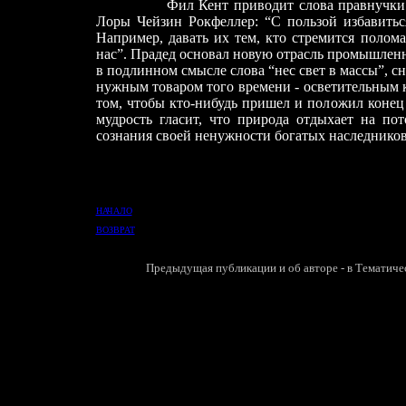
Фил Кент приводит слова правнучки
Лоры Чейзин Рокфеллер: “С пользой избавиться
Например, давать их тем, кто стремится полома
нас”. Прадед основал новую отрасль промышленно
в подлинном смысле слова “нес свет в массы”, с
нужным товаром того времени
-
осветительным к
том, чтобы кто-нибудь пришел и положил конец
мудрость гласит, что природа отдыхает на по
сознания своей ненужности богатых наследников,
НАЧАЛО
ВОЗВРАТ
П
редыдущая публикации и об авторе - в
Т
ематичес