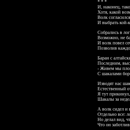
* * *
И, наконец, так
Хотя, какой воз
Волк согласился
И выбрать кой-к
Собрались в лог
Возможно, не ба
И волк повел се
Позволив каждо
Баран с алтайск
Последним, выс
- Живем мы пл
С шакалами боро
Изводят нас ша
Естественный о
Я тут прикинул,
Шакалы за неде
А волк сидел и 
Отдельно все: ло
Но делал вид, ч
Что он заботлив
______________