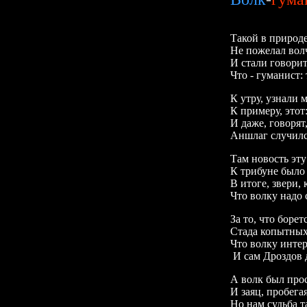
Такой в природ
Не пожелал волч
И стали говорит
Что - гуманист:
К утру, узнали 
К примеру, этот
И даже, говорят,
Аншлаг случился
Там новость эту
К трибуне было 
В итоге, звери, 
Что волку надо 
За то, что борет
Стада копытных
Что волку интер
И сам Дроздов д
А волк был про
И заяц, пробег
Но нам судьба т