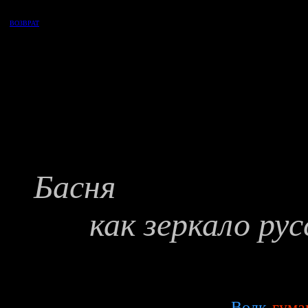
ВОЗВРАТ
Басня
как зеркало ру
Волк
-
гума