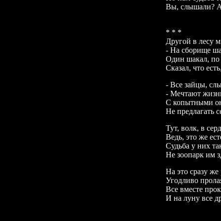
Вы, слышали? А,
*
*
*
Другой в лесу 
-
На сборище ша
Один шакал, по
Сказал, что есть
- Все зайцы, сл
- Мечтают жизнь
С копытными он
Не предлагать с
Тут, волк, в сер
Ведь, это же ес
Судьба у них та
Не зоопарк им з
На это сразу же
Угодливо пролая
Все вместе прок
И на луну все д