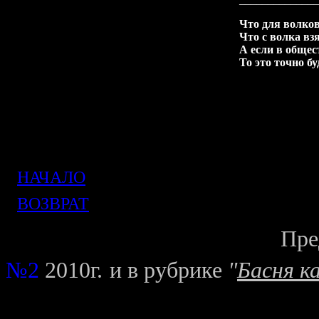
Что для волков
Что с волка взя
А если в общест
То это точно бу
НАЧАЛО
ВОЗВРАТ
Пре
№2
2010г.
и в рубрике
"
Басня ка