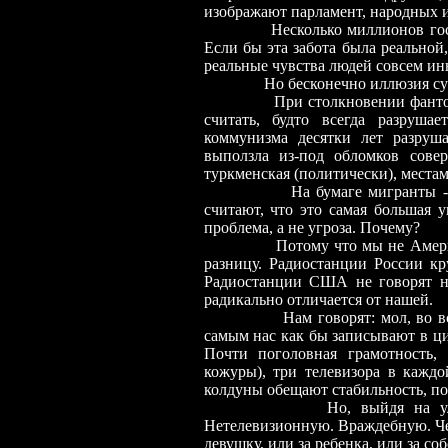
изображают парламент, народных
Несколько миллионов го
Если бы эта забота была реальной
реальные чувства людей совсем ин
Но бесконечно иллюзия су
При столкновении фантом
считать, будто всегда разрушае
коммунизма десятки лет разруша
выползла из-под обломков совер
туркменская (политически), местам
На бумаге мигранты - 
считают, что это самая большая 
проблема, а не угроза. Почему?
Потому что мы не Амери
разницу. Радиостанции России кр
Радиостанции США не говорят ни
радикально отличается от нашей.
Нам говорят: мол, во 
самым нас как бы записывают в ци
Почти поголовная грамотность,
кожуры), три телевизора в каждо
колдуны обещают стабильность, п
Но, выйдя на ул
Нетелевизионную. Враждебную. Чело
девушку, или за ребенка, или за с