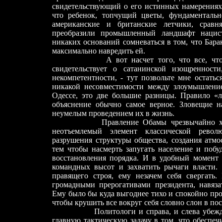
свидетельствующий о его истинных намерениях
что ребенок, топчущий цветы, фундаменталь
американские и британские летчики, сравн
преобразили промышленный ландшафт нацис
никаких оснований сомневаться в том, что Бар
максимально навредить ей.
А вот насчет того, что все, что он д
свидетельствует о сатанинской изощреннос
некомпетентности, - тут позвольте мне остать
никакой несовместимости между злоумышление
Одессе, это две большие разницы. Правило «л
объяснение обычно самое верное. Зловещие н
неумелым проведением их в жизнь.
Правление Обамы чрезвычайно хаотичн
неотъемлемый элемент классической револ
разрушения структуры общества, создания атмос
тем чтобы насмерть запугать население и побу
восстановления порядка. И в удобный момент
командных высот и захватить рычаги власти.
правящего строя, ему незачем себя свергать. 
громадными прерогативами президента, навяз
Ему было бы куда выгоднее тихо и спокойно про
чтобы крушить все вокруг cебя словно слон в пос
Политологи и справа, и слева убеждены 
главную тактическую задачу в том, что обеспеч