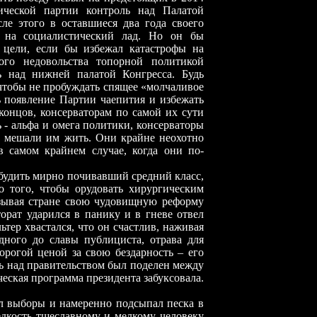
ической партии контроль над Палатой
сле этого в оставшиеся два года своего
у на социалистический лад. Но он бы
 цели, если бы избежал катастрофы на
ого недовольства топорной политикой
ь над нижней палатой Конгресса. Будь
 чтобы не пробуждать спящее «молчаливое
ь появление Партии чаепития и избежать
концов, консерваторам по самой их сути
 - альфа и омега политики, консерваторы
е мешали им жить. Они крайне неохотно
в самом крайнем случае, когда они по-
ить мирно почивавший средний класс,
о того, чтобы орудовать хирургическим
язывая стране свою чудовищную реформу
орат ударился в панику и в гневе отвел
тер хвастался, что он счастлив, наживая
дного до славы публициста, отрава для
орогой ценой за свою бездарность – его
ль над правительством был поделен между
ческая программа президента забуксовала.
оры и намеренно подсыпал песка в
дкость тщеславному и мелкому человеку