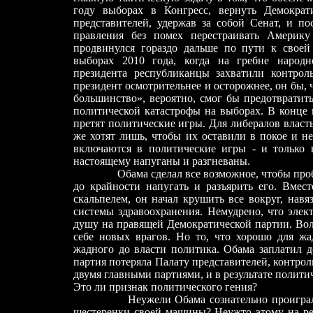
году выборах в Конгресс, вернуть Демократ
представителей, удержав за собой Сенат, и по
правления без помех перестраивать Америк
продвинулся гораздо дальше по пути к своей
выборах 2010 года, когда на гребне народн
президента республиканцы захватили контрол
президент осмотрительнее и осторожнее, он бы,
большинство», вероятно, смог бы предотвратит
политической катастрофы на выборах. В конце 
претят политические игры. Для либералов власть
же хотят лишь, чтобы их оставили в покое и н
включаются в политические игры - и только 
настоящему напуганы и разгневаны.
Обама сделал все возможное, чтобы пробуд
до крайности напугать и разъярить его. Вмест
скальпелем, он начал крушить все вокруг, нав
системы здравоохранения. Немудрено, что элект
душу на правящей Демократической партии. Воль
себе новых врагов. Но то, что хорошо для жа
жадного до власти политика. Обама заплатил д
партия потеряла Палату представителей, контро
двумя главными партиями, и в результате полити
Это ли признак политического гения?
Неужели Обама сознательно проиграл выб
шестеренки своей машины? Неужто этому на ре