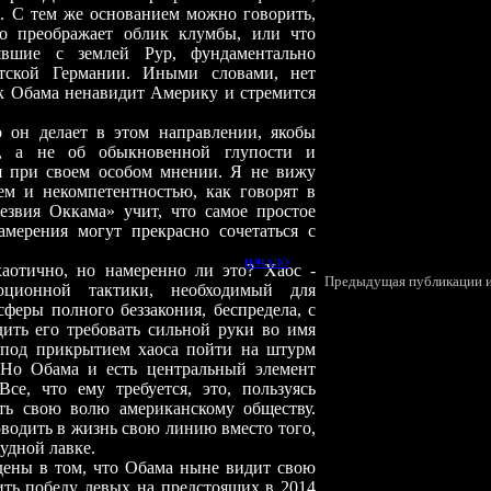
. С тем же основанием можно говорить,
но преображает облик клумбы, или что
явшие с землей Рур, фундаментально
тской Германии. Иными словами, нет
ак Обама ненавидит Америку и стремится
елает в этом направлении, якобы
ти, а не об обыкновенной глупости и
ся при своем особом мнении. Я не вижу
м и некомпетентностью, как говорят в
езвия Оккама» учит, что самое простое
амерения могут прекрасно сочетаться с
НАЧАЛО
о, но намеренно ли это? Хаос -
П
редыдущая публикации и 
юционной тактики, необходимый для
феры полного беззакония, беспредела, с
дить его требовать сильной руки во имя
 под прикрытием хаоса пойти на штурм
 Но Обама и есть центральный элемент
Все, что ему требуется, это, пользуясь
ать свою волю американскому обществу.
водить в жизнь свою линию вместо того,
удной лавке.
в том, что Обама ныне видит свою
ить победу левых на предстоящих в 2014