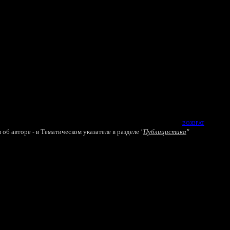
ВОЗВРАТ
об авторе - в
Т
ематическом указателе в разделе
"
Публицистика
"