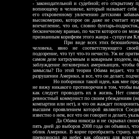
- законодательной и судебной; его открытому 
вопиющему в человеке, который называет себя 
его откровенному увлечению детскими забава
высокомерию, которое он даже не считает нужн
впечатление, что он, словно бунтарь-подросток
бесконечному вранью, по части которого он мож
признанным корифеям этого жанра - супругам 
При виде всех этих безошибочных при
человека, явно не соответствующего своей
подозрение, что тут что-то нечисто. Уж не прит
самом деле хитроумным и коварным злодеем, на
заблуждение легковерных американцев, чтобы б
замыслы? По этой теории Обама ведает, что тв
разрушении Америки, и все, что он делает, подчи
Но поборники такой идеи, как мне представ
не вижу никакого противоречия в том, чтобы вы
как следует проводить их в жизнь. Нет сомн
ревностный коммунист по своим убеждениям (не
компартии или нет), и что он жаждет похоронит
высшим проявлением которой являются Соед
известно о нем, все что он говорит и делает, ука
Да Обама никогда и не скрывал своих ист
пять дней до выборов 2008 года он объявил, чт
облик Америки. В корне преобразить страну, к
превозносил до небес как образец для всего 