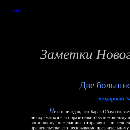
ВОЗВРАТ
Заметки Ново
Две
большие
Бездарный
“м
Н
икто не ждал, что Барак Обама окаж
не поражаться его поразительно беспомощному 
вопиющему нежеланию отправлять повседнев
правительства; его нескрываемо презрительному