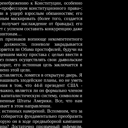
пренебрежению к Конституции, особенно
«профессором конституционного права»;
ми в ущерб взрослым обязанностям; его
ым маскировать (более того, создается
, получает наслаждение от бравады); его
ет с успехом составить конкуренцию даже
Клинтонам…
знаков вопиюще некомпетентного
 должности, поневоле закрадывается
воряется ли Обама простофилей, будучи на
девшим маску простака с целью ввести в
ез помех осуществлять свои дьявольские
орит, его истинная цель заключается в
нено этой цели.
ляется, ломятся в открытую дверь. Я
нашивать злодейские планы, но не уметь
ения в том, что 44-й президент США -
важно, является ли он формально членом
ь капиталистическую систему, символом и
иненные Штаты Америки. Все, что нам
зывает в этом направлении.
инных намерений. Вспомним, что за
о собирается фундаментально преобразить
оторую он в ходе предвыборной кампании
мира? Достаточно прозрачный эвфемизм,