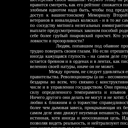
нравится смотреть, как его рейтинг снижается п
злобным идиотом надо быть, чтобы под предло
доступ к вашингтонскому Мемориалу Второ
ветеранов в инвалидных колясках - и в то же са
по соседству митинга нелегальных иммигрантов?
выплате предусмотренных законом пособий родн
себе более грубый пиаровский просчет. Кто ус
ловкости и прозорливости?
Людям, попавшим под обаяние пропаган
трудно поверить своим глазам. Но если отрешить
иногда кажущаяся глупость - на самом деле глу
остается бревном и в орденах и в лентах, как пи
велению своей натуры, иначе он не может.
Между прочим, не следует удивляться его п
правительства. Революционеры (а он - несомне
бездарны во всем, что связано с конструктивн
числе и в управлении государством. Они принад
силу определенного темперамента и изъянов 
Ничего другого они делать не могут и не хотят. 
любви к ближним и о торжестве справедливости
более чем дымовая завеса, прикрывающая их бе
самом деле ими движут неуемная ненависть, злоб
истинная, хотя иногда и неосознанная цель. И
позволяя видеть реальность, и нейтрализуют пос