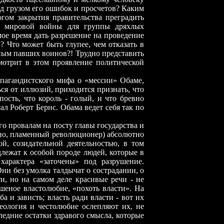
од грузом его ошибок и просчетов? Каким
гом закрытия правительства преградить
й мировой войны для группы дряхлых
мое время дать разрешение на проведение
 Что может быть глупее, чем отказать в
ым павших воинов?! Трудно представить
мотрит в этом проявление политической
дистского мифа о «мессии» Обаме,
ся от иллюзий, приходится признать, что
пость, что король - голый, и что бревно
сал Роберт Бернс. Обама ведет себя так по
ровалам на посту главы государства и
нно, пламенный революционер) абсолютно
ой, созидательной деятельностью, в том
лежат к особой породе людей, которые в
характера «заточены» под разрушение.
Они без умолка талдычат о сострадании, о
, но на самом деле красивые речи - не
шеное властолюбие, «похоть власти». На
а и зависть; власть ради власти - вот их
деология и честолюбие ослепляют их, не
ледние остатки здравого смысла, которые