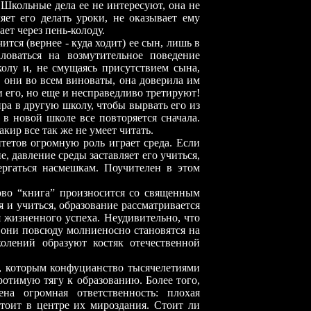
 Школьные дела ее не интересуют, она не
яет его делать уроки, не оказывает ему
ает через пень-колоду.
ится (вернее - куда ходит) ее сын, лишь в
ловаться на возмутительное поведение
колу и, не смущаясь присутствием сына,
 они во всем виноваты, она доверила им
и его, но еще и несправедливо третируют!
ра в другую школу, чтобы вырвать его из
, в новой школе все повторяется сначала.
кир все так же не умеет читать.
 огромную роль играет среда. Если
е, давление среды заставляет его учиться,
ергаться насмешкам. Поучителен в этом
.
книга” произносится со священным
я и учиться, образование рассматривается
я жизненного успеха. Неудивительно, что
 они повсюду молниеносно становятся на
олений образуют костяк отечественной
торым конфуцианство тысячелетиями
ротимую тягу к образованию. Более того,
на огромная ответственность: плохая
 стоит в центре их мироздания. Стоит ли