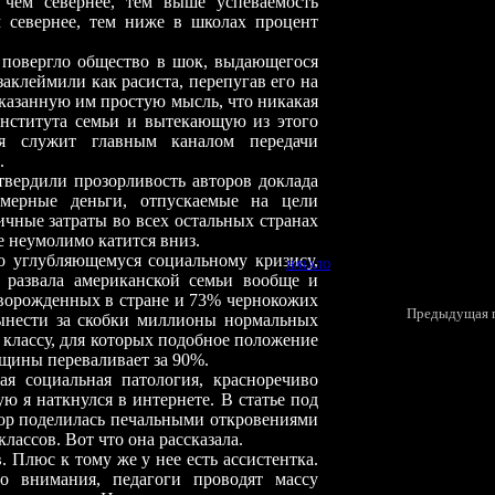
 чем севернее, тем выше успеваемость
ем севернее, тем ниже в школах процент
ергло общество в шок, выдающегося
аклеймили как расиста, перепугав его на
сказанную им простую мысль, что никакая
института семьи и вытекающую из этого
ая служит главным каналом передачи
.
твердили прозорливость авторов доклада
омерные деньги, отпускаемые на цели
ичные затраты во всех остальных странах
е неумолимо катится вниз.
но углубляющемуся социальному кризису,
НАЧАЛО
 развала американской семьи вообще и
оворожденных в стране и 73% чернокожих
П
редыдущая п
вынести за скобки миллионы нормальных
 классу, для которых подобное положение
вщины переваливает за 90%.
иальная патология, красноречиво
ую я наткнулся в интернете. В статье под
тор поделилась печальными откровениями
лассов. Вот что она рассказала.
люс к тому же у нее есть ассистентка.
го внимания, педагоги проводят массу