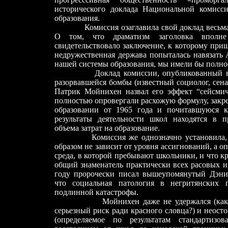
исторического доклада Национальной комисс
образования.
Комиссия озаглавила свой доклад весьма вы
О том, что драматизм заголовка вполне 
свидетельствовало заключение, к которому при
недружественная держава попыталась навязать
нашей системы образования, мы имели бы полное 
Доклад комиссии, опубликованный в июл
разорвавшейся бомбы (известный социолог, сен
Патрик Мойнихен назвал его эффект “сейсми
полностью опровергали расхожую формулу, закр
образовании от 1965 года и почитавшуюся к
результаты деятельности школ находятся в 
объема затрат на образование.
Комиссия же однозначно установила, что
образом не зависит от уровня ассигнований, а 
среда, в которой пребывают школьники, и что к
общий знаменатель практически всех расовых и
году пророчески писал вышеупомянутый Дэни
что социальная патология в негритянских г
подлинной катастрофы.
Мойнихен даже не удержался (какой ти
серьезный риск ради красного словца?) и неосто
(определяемое по результатам стандартизо