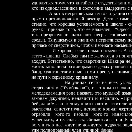
удивляться тому, что китайские студенты заним
кто из одноклассников в состоянии выдержать с
А вот в негритянском гетто ситуация совер
прямо противоположный вектор. Дети с самого
стыдно, что хорошая успеваемость в школе - с
руках - признак того, что ее владелец - “Орео”
так презрительно называют негры соплеменн
среды). Тянущемуся к знаниям негритянскому п
прячась от сверстников, чтобы избежать насмеше
И хорошо, если только насмешек. А то ве
гетто - шпаны. Слабых там не жалуют, а в понят
входит. Естественно, что сверстники Шакира не
жизнь заполнена разговорами о делах родной 
банд, хулиганством и мелкими преступлениями
на пути к серьезному криминалу.
На улицах гетто на всех углах торгу
стереосистем (“бумбоксов”), из открытых ок
мелодекламация рэпа (назвать это музыкой язы
законам джунглей, ненависти и насилию. «Пр
бей, дави!» - вот к чему призывают властители д
выстрелы, свистят пули, истошно кричат жертвы
ограбили, кого-то избили, кого-то изнасил
маленьких, а те, спасаясь, сбиваются в стаи. 
вступить в нее ждут не дождутся подрастающие
уже полноправный член уличной банды.