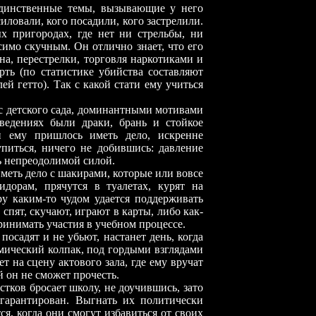
венные темы, вызывающие у него
силовали, кого посадили, кого застрелили.
х пригородах, где нет ни стрельбы, ни
симо скучным. Он отлично знает, что его
на, перестрелки, торговля наркотиками и
рть (по статистике убийства составляют
й гетто). Так с какой стати ему учиться
етского сада, доминантными мотивами
ведениях были драки, брань и стойкое
и ему пришлось иметь дело, искренне
питься, ничего не добившись: давление
ь непреодолимой силой.
 дело с шакирами, которые или вовсе
дорам, прячутся в туалетах, курят на
ру каким-то чудом удается поддерживать
спят, скучают, играют в карты, либо как-
принимать участия в учебном процессе.
дят и не убьют, настанет день, когда
ический колпак, под гордыми взглядами
т на сцену актового зала, где ему вручат
 он не сможет прочесть.
 бросает школу, не доучившись, зато
и гарантирован. Выгнать их политически
я, когда они смогут избавиться от своих