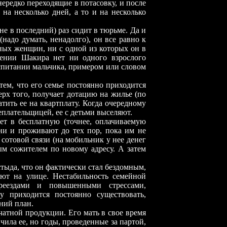
ередко переходящие в потасовку, и после
на несколько дней, а то и на несколько
 последний) раз сидит в тюрьме. Да и
(надо думать, ненадолго), он все равно к
зных женщин, ни с одной из которых он в
жении Шакира нет ни одного взрослого
спитании мальчика, примером или словом
что его семье постоянно приходится
ерх того, получает дотацию на жилье (по
атить ее на квартплату. Когда очередному
еплательщицей, ее с детьми выселяют.
 бесплатную (точнее, оплачиваемую
ни и проживают до тех пор, пока им не
сотовой связи (на мобильник у нее денег
ным сожителем по новому адресу. А затем
а, что он фактически стал бездомным,
ают на улице. Нестабильность семейной
ереездами и повышенными стрессами,
у приходится постоянно существовать,
ний план.
чатной продукции. Его мать в свое время
чила ее, но годы, проведенные за партой,