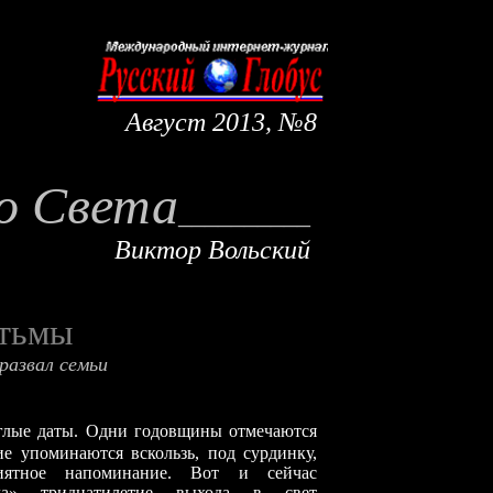
Август
2013, №8
о Света
_________
_
Виктор Вольский
тьмы
развал семьи
глые даты. Одни годовщины отмечаются
е упоминаются вскользь, под сурдинку,
иятное напоминание. Вот и сейчас
гала» тридцатилетие выхода в свет