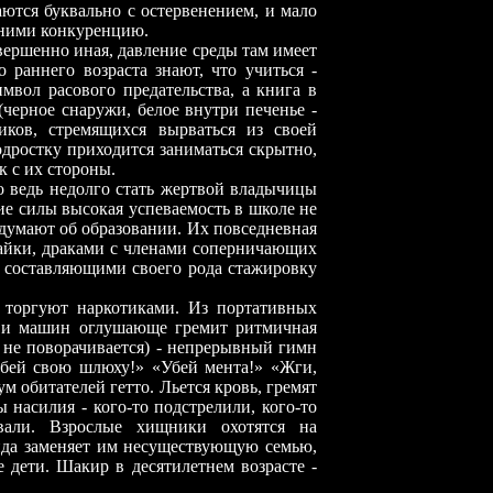
аются буквально с остервенением, и мало
 ними конкуренцию.
шенно иная, давление среды там имеет
 раннего возраста знают, что учиться -
имвол расового предательства, а книга в
 (черное снаружи, белое внутри печенье -
иков, стремящихся вырваться из своей
одростку приходится заниматься скрытно,
к с их стороны.
дь недолго стать жертвой владычицы
ие силы высокая успеваемость в школе не
 думают об образовании. Их повседневная
шайки, драками с членами соперничающих
, составляющими своего рода стажировку
ют наркотиками. Из портативных
он и машин оглушающе гремит ритмичная
к не поворачивается) - непрерывный гимн
ибей свою шлюху!» «Убей мента!» «Жги,
ум обитателей гетто. Льется кровь, гремят
 насилия - кого-то подстрелили, кого-то
овали. Взрослые хищники охотятся на
Банда заменяет им несуществующую семью,
 дети. Шакир в десятилетнем возрасте -