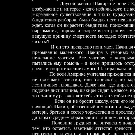
Другой жизни Шакир не знает. Единст
возбуждение и интерес, - кого избили, кого изна
Нормальное существование в тихих буржуазны
бандитских разборок, было бы для него невыно
ждет, когда он вырастет: бандитизм, поножовщи
наркомания, тюрьма и скорее всего ранняя сме
ведущую причину смертности молодых обитателе
читать?!
И он это прекрасно понимает. Начиная с д
пребывания маленького Шакира в учебных за
нежелание учиться. Все учителя, с которым
пытались ему помочь - и всем пришлось отсту
среды и сопротивление самого Шакира оказалис
По всей Америке учителям приходится иметь
не посещают занятий, или слоняются по кори
лестничных площадках. Даже там, где директо
подобие дисциплины, шакиры сидят в классе, но 
то по-иному развлекают себя - только чтобы не 
Если он не бросит школу, если его не поса
сияющий Шакир, облаченный в мантию и академ
матери, братьев и сестер торжественно проследуе
диплом о среднем образовании - диплом, который
Половина трудных негритянских подростков
тем, кто остается, заветный аттестат зрелост
невозможно, и учителя, которые ждут не дождутс