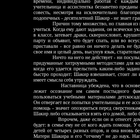
времени, индивидуально работая с каждым
учительница и ассистентка беззаветно преданы с
совесть, несмотря на исключительно благопр
подопечных - десятилетний Шакир - не знает гра
Причин тому множество, но главная из 
учиться. Когда ему дают задания, он всячески у
в классе, затевает драки, сквернословит, крушит
парту и объявит, что будет спать, или во все
приставали - все равно он ничего делать не бу
свое имя и целый день, высунув язык, старательн
Ничто на него не действует - ни посулы, н
придуманные хитроумными методистами для ко
когда его удается прельстить каким-либо задан
быстро проходит: Шакир взвешивает, стоит ли иг
имеет смысла себя утруждать.
Наставница убеждена, что в основ
лежит осознание им самим постыдного фак
пользоваться учебными материалами детскосадо
Он отвергает все попытки учительницы и ее асси
помощь - значит опозориться перед сверстника
Шакир либо отказывается взять его домой, либо б
Впрочем, даже если он и отнесет домашне
будет: в семье ему не от кого ждать помощи. У 
детей от четырех разных отцов, и она вновь б
Матери Шакира и его “отчиму” не до наук. На