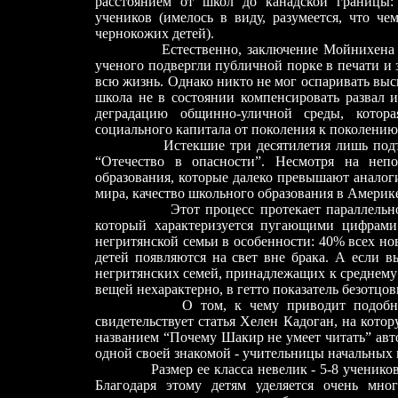
расстоянием от школ до канадской границы:
учеников (имелось в виду, разумеется, что ч
чернокожих детей).
Естественно, заключение Мойнихена пов
ученого подвергли публичной порке в печати и з
всю жизнь. Однако никто не мог оспаривать вы
школа не в состоянии компенсировать развал 
деградацию общинно-уличной среды, котор
социального капитала от поколения к поколению
Истекшие три десятилетия лишь под
“Отечество в опасности”. Несмотря на неп
образования, которые далеко превышают аналог
мира, качество школьного образования в Америк
Этот процесс протекает параллель
который характеризуется пугающими цифрами
негритянской семьи в особенности: 40% всех н
детей появляются на свет вне брака. А если 
негритянских семей, принадлежащих к среднему
вещей нехарактерно, в гетто показатель безотцо
О том, к чему приводит подобная соц
свидетельствует статья Хелен Кадоган, на котор
названием “Почему Шакир не умеет читать” ав
одной своей знакомой - учительницы начальных к
Размер ее класса невелик - 5-8 учеников. П
Благодаря этому детям уделяется очень мно