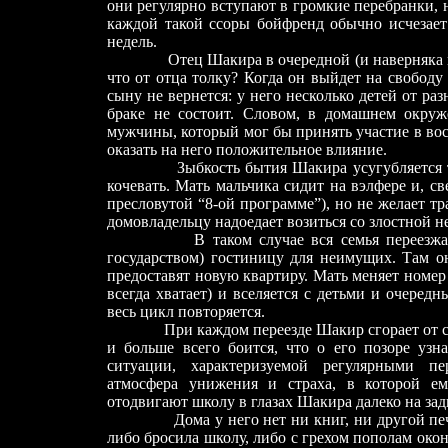
они регулярно вступают в громкие перебранки, н
каждой такой ссоры бойфренд обычно исчезает 
недель.
Отец Шакира в очередной (и наверняка не в
что от отца толку? Когда он выйдет на свободу 
сыну не вернется: у него несколько детей от ра
браке не состоит. Словом, в домашнем окру
мужчины, который мог бы принять участие в во
оказать на него положительное влияние.
Зыбкость бытия Шакира усугубляется тем, 
кочевать. Мать мальчика сидит на вэлфере и, св
пресловутой “8-ой программе”), но не желает тр
домовладельцу надоедает возиться со злостной н
В таком случае вся семья переезжает в
государством) гостиницу для неимущих. Там о
предоставят новую квартиру. Мать меняет номер 
всегда хватает) и вселяется с детьми и очеред
весь цикл повторяется.
При каждом переезде Шакир сгорает от стыд
и больше всего боится, что о его позоре узн
ситуации, характеризуемой регулярными п
атмосфера унижения и страха, в которой ем
отодвигают школу в глазах Шакира далеко на зад
Дома у него нет ни книг, ни другой пе
либо бросила школу, либо с грехом пополам окон