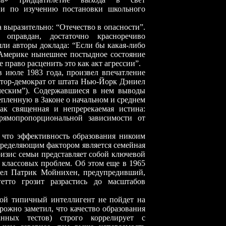
ии по изучению постановки школьного
разительно: “Отечество в опасности”.
оправдан, достаточно красноречиво
шли авторы доклада: “Если бы какая-либо
 Америке нынешнее постыдное состояние
право расценить это как акт агрессии”.
е 1983 года, произвел впечатление
атор-демократ от штата Нью-Йорк Дэниел
ческим”). Содержавшиеся в нем выводы
епленную в Законе о начальном и среднем
ак священная и непререкаемая истина:
прямопропорциональной зависимости от
 эффективность образования никоим
определяющим фактором является семейная
ризис семьи представляет собой ключевой
 классовых проблем. Об этом еще в 1965
ел Патрик Мойнихен, предупредивший,
етто грозит разрастись до масштабов
пичный интеллигент не пойдет на
рожно заметил, что качество образования
ванных тестов) строго коррелирует с