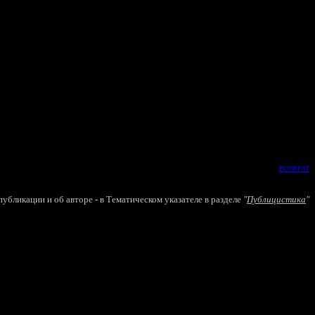
ВОЗВРАТ
убликации и об авторе - в
Т
ематическом указателе в разделе
"
Публицистика
"