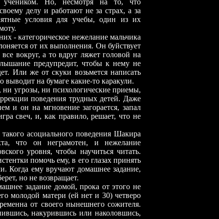
 учеником. Но, несмотря на то, что
воему делу и работают не за страх, а за
иятные условия для учебы, один из их
моту.
них - категорическое нежелание мальчика
клоняется от их выполнения. Он буйствует
 все вокруг, а то вдруг ляжет головой на
услышание предупредит, чтобы к нему не
дет. Или же от скуки возьмется написать
о выводит на бумаге какие-то каракули.
и угрозы, ни психологические приемы,
ррекции поведения трудных детей. Даже
ием и он на мгновение загорается, запал
ра свеч, и, как правило, решает, что не
е такого асоциального поведения Шакира
та, что он неграмотен, и нежелание
вского уровня, чтобы научиться читать.
стентки помочь ему, в его глазах принять
ми. Когда ему вручают домашнее задание,
ерет, но не возвращает.
е задание домой, прока от этого не
его молодой матери (ей нет и 30) четверо
еременна от своего нынешнего сожителя.
пившись, накурившись или наколовшись,