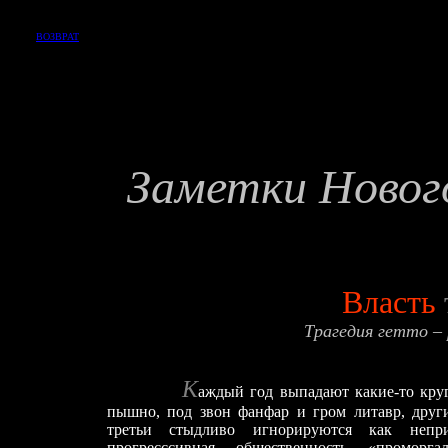
ВОЗВРАТ
Заметки Новог
Власть
Трагедия гетто – 
К
аждый год выпадают какие-то кру
пышно, под звон фанфар и гром литавр, други
третьи стыдливо игнорируются как непр
прогресссивная общественность «промор