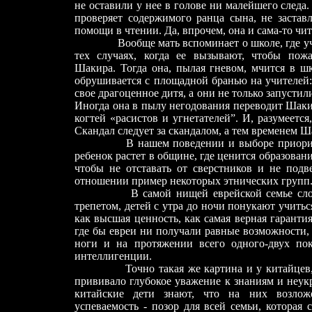
не оставили у нее в голове ни малейшего следа.
проверяет содержимого ранца сына, не заставл
помощи в чтении. Да, впрочем, она и сама-то чит
Вообще мать вспоминает о школе, где уч
тех случаях, когда ее вызывают, чтобы пожа
Шакира. Тогда она, пылая гневом, мчится в ш
обрушивается с площадной бранью на учителей:
свое драгоценное дитя, а они не только запустил
Иногда она в пылу негодования переводит Шаки
когтей «расистов и угнетателей”. И, разумеется
Скандал следует за скандалом, а тем временем Ша
В нашем поведении и выборе приоритетов
ребенок растет в общине, где ценится образовани
чтобы не отставать от сверстников и не подв
отношении пример некоторых этнических групп
В самой нищей еврейской семье слово “
трепетом, детей с утра до ночи понукают учитьс
как высшая ценность, как самая верная гаранти
где бы евреи ни получали равные возможности,
ноги и на протяжении всего одного-двух пок
интеллигенции.
Точно такая же картина и у китайцев, ко
прививало глубокое уважение к знаниям и неук
китайские дети знают, что на них возложе
успеваемость - позор для всей семьи, которая