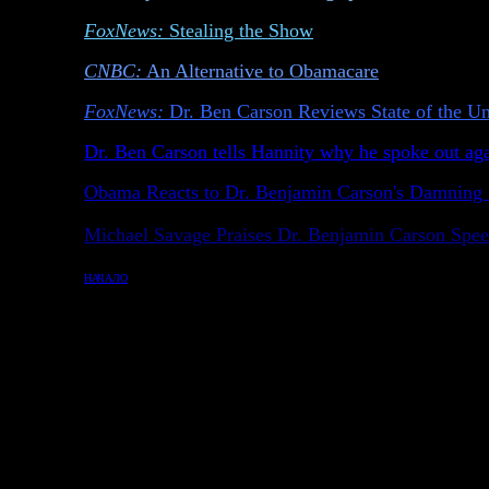
FoxNews:
Stealing the Show
CNBC:
An Alternative to Obamacare
FoxNews:
Dr. Ben Carson
Reviews State of the U
Dr.
Ben Carson tells Hannity why he spoke out aga
Obama Reacts to Dr. Benjamin Carson's Damning
Michael Savage Praises Dr. Benjamin Carson Spe
НАЧАЛО