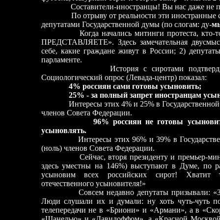
Составители-иностранцы! Вы нас даже не п
По отрыву от реальности эти иностранные 
депутатами Государственной думы (по слогам: ду-
м
Когда начались митинги протеста, кто
ПРЕДСТАВЛЯЕТЕ». Здесь замечательная двусмысли
себе, какие граждане живут в России; 2) депутат
парламенте.
История с сиротами подтверди
Социологический опрос (Левада-центр) показал:
4% россиян сами готовы усыновить;
25% - за полный запрет иностранцам усы
Интересы этих 4% и 25% в Государственной
членов Совета Федерации.
96% россиян не готовы усыновит
усыновлять.
Интересы этих 96% и 39% в Государстве
(ноль) членов Совета Федерации.
Сейчас, вторя президенту и премьер-ми
здесь уместны на 146%) выступают в Думе, по р
усыновим всех российских сирот! Хватит 
отечественного усыновителя!»
Совсем недавно депутаты призывали: «
Люди слушали их и думали: ну хоть чуть-чуть п
телепередачи не в «Бриони» и «Армани», а в «Ск
«Шанелью» и «Давидоффом», а «Красной Москвой»