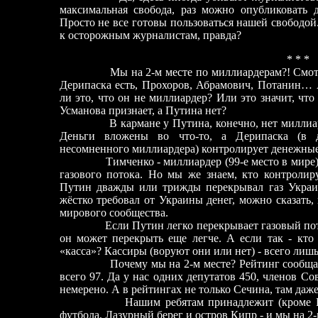
максимальная свобода, раз можно опубликовать д
Просто не все готовы пользоваться нашей свободой.
к осторожным журналистам, правда?
* * *
Мы на 2-м месте по миллиардерам?! Смотр
Дерипаска есть, Прохоров, Абрамович, Потанин… 
ли это, что он не миллиардер? Или это значит, чт
Усманова признае
т, а Путина нет?
В кармане у Путина, конечно, нет миллиар
Деньги вложены во что-то, а Дерипаска (в 
несомненного миллиардера) контролирует денежны
Тимченко - миллиардер (99-е место в мире) 
газового потока. Но мы же знаем, кто контролир
Путин дважды или трижды перекрывал газ Украин
жёстко требовал от Украины денег, можно сказать
мирового сообщества.
Если Путин легко перекрывает газовый по
он может перекрыть еще легче. А если так - кто
«касса»? Кассиры (воруют они или нет) - всего лишь
Почему мы на 2-м месте? Рейтинг сообща
всего 97. Да у нас одних депутатов 450, членов Со
немерено. А в рейтингах не только Сечина, там даж
Нашим ребятам принадлежит (кроме Ро
футбола, Лазурный берег и остров Кипр
-
и мы на 2-