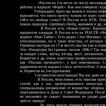
«Россия на 2-м месте по числу миллиарде
рейтинг в журнале «Форбс». Как они измеряли? куда
Утверждают, будто мы живем в эпохъу инфо
выясняется, что никто ничего толком не знает; по
148-е по свободе слова?! В России есть НТВ. Пока
показа людоедов, серийных убийц, маньяков и др., и
В России есть «Новая газета». Критика
процентов площади. В России есть на РЕН-ТВ «Но
журнал «Нью Таймс». Есть радио «Эхо Москвы», гд
оппозиционеры, но и такие монстры, от которых 
Германии (которая на 17-м месте) они бы уже в тюрьм
Эти «Репортеры без границ» читали «МК»? Где еще
за каждое слово, шутку, взгляд, жест, увольнение
Норвегии и др. очень известные профессиональные
как «Письма президенту», у них невозможны. С
ударением после каждого слога: ан!по!си!бль! А вед
м, Норвегия на 3-м (призовом).
Составители-иностранцы! Вы нас даже не п
В России, безусловно, есть тяжелая проб
статей, как у нас, проворовавшиеся министры 
генералы-воры (независимо от ведомства: оборона
пересаживались в Думу и Совет Федерации. После
не увольняет, не сажает; чиновники не уходят даж
прессе, правда?
Да, здесь иногда убивают журналистов