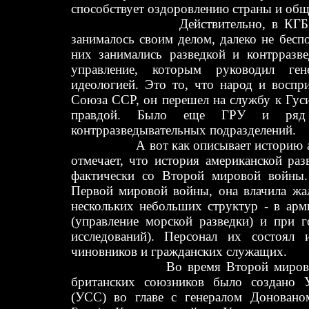
способствует оздоровлению страны и обще
Действительно, в КГБ было р
занималось своим делом, далеко не бесп
них занимались разведкой и контрразве
управление, которым руководил ге
идеологией. Это то, что народ и воспр
Союза ССР, он перешел на службу к Гус
правдой. Было еще ГРУ и ряд д
контрразведывательных подразделений.
А вот как описывает историю амер
отмечает, что история американской ра
фактически со Второй мировой войны.
Первой мировой войны, она влачила жал
нескольких небольших структур - в арми
(управление морской разведки) и при г
исследований). Персонал их состоял 
чиновников и гражданских служащих.
Во время Второй мировой вой
британских союзников было создано У
(УСС) во главе с генералом Донован