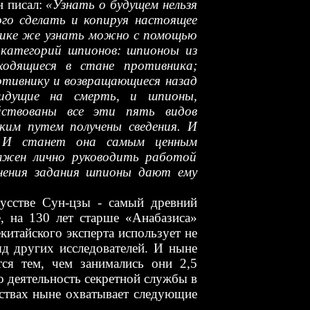
н писал:
«Узнать о будущем нельзя
ого сделать и копируя настоящее
нике же узнать можно с помощью
ь категорий шпионов: шпионоы из
одящиеся в стане противника;
тивнику и возвращающиеся назад
 идущие на смерть, и шпионы,
йствованы все эти пять видов
ким путем получены сведения. И
. И станет она самым ценным
лжен лично руководить работой
нения задания шпионы дают ему
кусстве Сун-цзы - самый древний
е, на 130 лет старше «Анабазиса»
китайского эксперта использует не
яд других исследователей. И ныне
ся тем, чем занимались они 2,5
то деятельность секретной службы в
рствах ныне охватывает следующие