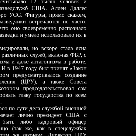
считывало 12 тысяч человек и
разведслужб США. Аллен Даллес
юро УСС. Фигуры, прямо скажем,
азведчики встречаются не часто.
 что оно своевременно распознало
азведки и умело использовало их в
ировали, но вскоре стала ясна
 различных служб, включая ФБР, с
изма и даже антагонизма в работе,
. И в 1947 году был принят «Закон
ром предусматривалось создание
авления (ЦРУ), а также Совета
отором председательствовал сам
ровать главу государства по всем
.
о сути дела службой внешней
начает лично президент США с
т быть либо кадровый офицер
ицо (так же, как в спецслужбах
 этим же законом. Директор ЦРУ