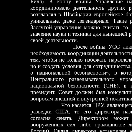
Билл). К концу войны Управление на
координировало деятельность других 
возглавлял в Швейцарии европейское б
уникальные, даже легендарные. Такие р
Заслугой управления можно считать то,
значение науки и техники для нынешней р
своей деятельности.
После войны УСС ликвид
необходимость координации деятельности
тем, чтобы не только избежать параллел
но и создать условия для сотрудничества
о национальной безопасности», в кото
Центрального разведывательного упр
национальной безопасности (СНБ), в к
президент. Совет должен был консульти
вопросам внешней и внутренней политики
Что касается ЦРУ, являющегося п
разведки США, то его директора наз
согласия сената. Директором може
вооруженных сил, либо гражданское л
России). Оклад директора установлен