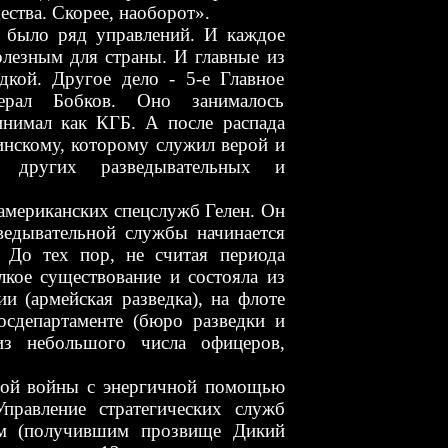
ства. Скорее, наоборот».
яд управлений. И каждое
олезным для страны. И главные из
дкой. Другое дело - 5-е Главное
нерал Бобков. Оно занималось
инимал как КГБ. А после распада
инскому, которому служил верой и
ругих разведывательных и
иканских спецслужб Гелен. Он
зведывательной службы начинается
 До тех пор, не считая периода
кое существование и состояла из
и (армейская разведка), на флоте
осдепартаменте (бюро разведки и
из небольшого числа офицеров,
ны с энергичной помощью
правление стратегических служб
ом (получившим прозвище Дикий