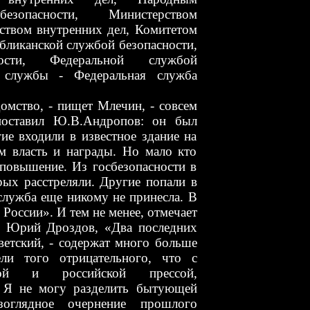
езопасности, Министерством
рством внутренних дел, Комитетом
бликанской службой безопасности,
ности, Федеральной службой
 службы - Федеральная служба
омство, - пищет Млечин, - совсем
 поставил Ю.В.Андропов: он был
ие входили в известное здание на
м власть и награды. Но мало кто
 повышение. Из госбезопасности в
ых расстреляли. Другие попали в
служба еще никому не принесла. В
России». И тем не менее, отмечает
и Юрий Дроздов, «Два последних
оветский, - содержат много больше
ели того отрицательного, что с
ной и российской прессой,
 Я не могу разделить бытующей
зоглядное очернение прошлого