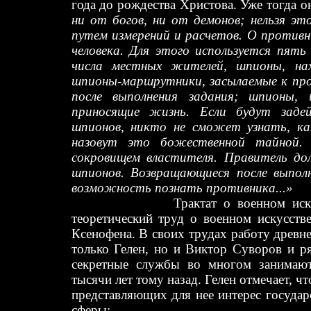
года до рождества Христова. Уже тогда о
ни от богов, ни от демонов; нельзя эт
путем измерений и расчетов. О против
человека. Для этого используется пят
числа местных жителей, шпионы, нах
шпионы-маршрутники, засылаемые к про
после выполнения задания; шпионы,
приносящие жизнь. Если будут заде
шпионов, никто не сможет узнать, ка
назовут это божественной тайной
сокровищем властителя. Правитель до
шпионов. Возвращающиеся после выпол
возможность познать противника...»
Трактат о военном ис
теоретический труд о военном искусств
Ксенофена. В своих трудах работу древне
только Гелен, но и Виктор Суворов и р
секретные службы во многом занимают
тысячи лет тому назад. Гелен отмечает, ч
представляющих для нее интерес госуда
сферы: