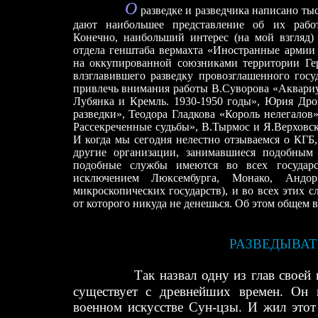
О
разведке и разведчика написано тыс
дают наибольшее представление об их работ
Конечно, наибольший интерес (на мой взгляд) 
отдела генштаба вермахта «Иностранные армии 
на оккупированной союзниками территории Ге
влзглавившего разведку провозглашенного госу
привлечь внимания работы В.Суворова «Аквари
Лубянка и Кремль. 1930-1950 годы», Юрия Дро
разведки», Теодора Гладкова «Король нелегало
Рассекреченные судьбы», В.Тырмос и Я.Верховс
И когда мы сегодня нелестно отзываемся о КГБ
другие организации, занимавшиеся подобным 
подобные службы имеются во всех государст
исключением Люксембурга, Монако, Андо
микроскопических государств), и во всех этих с
от которого никуда не денешься. Об этом общем в
РАЗВЕДЫВАТ
Так назвал одну из глав своей к
существует с древнейших времен. Он 
военном искусстве Сун-цзы. И жил этот