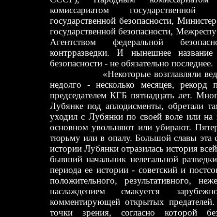
комиссариатом государственной б
государственной безопасности, Министе
государственной безопасности, Межреспу
Агентством федеральной безопас
контрразведки. И нынешнее название
безопасности - не обязательно последнее.
«Некоторые возглавляли вед
недолго - несколько месяцев, рекорд
председателем КГБ пятнадцать лет. Мног
Лубянке под аплодисменты, обретали та
уходил с Лубянки по своей воле или на
основном увольняют или убирают. Пятер
тюрьму или в опалу. Большой славы эта 
истории Лубянки отразилась история всей 
бывший начальник нелегальной разведк
периода ее истории - советский и постс
положительного, результативного, неж
наслаждением смакуется зарубеж
комментирующей открытых предателей.
точки зрения, согласно которой бе