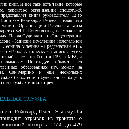
ячи книг. И все-таки есть такие, которые
е, характере организации спецслужб.
представляет книга руководителя 12-го
Востока» Рейнхарда Гелена, создавшего
рмании «Организацию Гелена», а затем
дарства ФРГ. Естественно, не может не
ум», Павла Судоплатова «Спецоперации.
здова «Записки начальника нелегальной
в», Леонида Млечина «Председатели КГБ.
кого «Город Антонеску» и много других.
, то забываем, что было и ГРУ, и МВД и
промыслом. Не следует забывать, что
венных образованиях (ну, может, за
ры, Сан-Марино и еще нескольких
лужбах было, есть и будет много общего,
 спецслужбах и пойдет речь.
ЕЛЬНАЯ СЛУЖБА
ниги Рейнхард Гелен. Эта служба
приводит отрывок из трактата о
 «военный эксперт» с 550 до 479