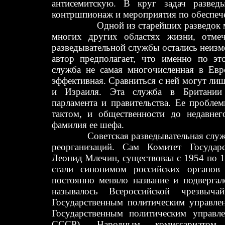
антисемитскую. В круг задач развед
контршпионаж и мероприятия по обеспече
Одной из старейших разведок м
многих других областях жизни, отмеч
разведывательной службы остались неиз
автор предполагает, что именно по эт
служба не самая многочисленная в Евр
эффективная. Сравниться с ней могут л
и Израиля. Эта служба в Британии
парламента и правительства. Ее пробле
тактом, и общественности до недавнег
фамилия ее шефа.
Советская разведывательная служба 
реорганизаций. Сам Комитет Государс
Леонид Млечин, существовал с 1954 по 1
стали синонимом российских органов 
постоянно меняло название и подвергал
называлось Всероссийской чрезвыч
Государственным политическим управле
Государственным политическим управл
СССР), Народным комиссариатом