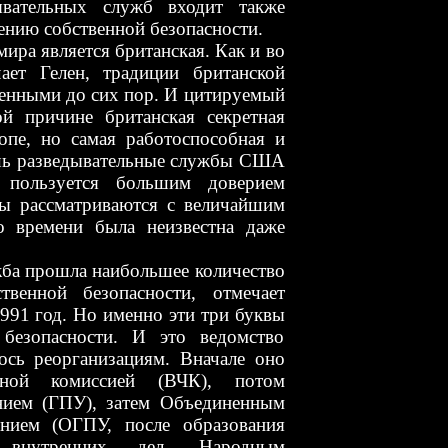
ывательных служб входит также
нию собственной безопасности.
ира является британская. Как и во
ает Гелен, традиции британской
менными до сих пор. И цитируемый
ой причине британская секретная
опе, но самая работоспособная и
ишь разведывательные службы США
 пользуется большим доверием
мы рассматриваются с величайшим
о времени была неизвестна даже
прошла наибольшее количество
твенной безопасности, отмечает
991 год. Но именно эти три буквы
безопасности. И это ведомство
ось реорганизациям. Вначале оно
айной комиссией (ВЧК), потом
нием (ГПУ), затем Объединенным
ением (ОГПУ, после образования
 внутренних дел, Народным