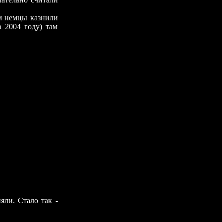
м
немцы казнили
в 2004 году) там
ли. Стало так -