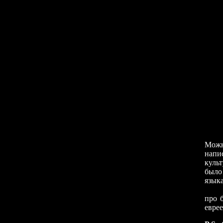
Как 
Можн
напи
куль
было
языка
Рост
про 
еврее