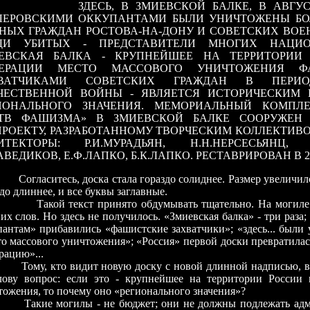
ЗДЕСЬ, В ЗМИЕВСКОЙ БАЛКЕ, В АВГУС
ЛЕРОВСКИМИ ОККУПАНТАМИ БЫЛИ УНИЧТОЖЕНЫ БОЛ
НЫХ ГРАЖДАН РОСТОВА-НА-ДОНУ И СОВЕТСКИХ ВО
ДИ УБИТЫХ - ПРЕДСТАВИТЕЛИ МНОГИХ НАЦИО
ЕВСКАЯ БАЛКА - КРУПНЕЙШЕЕ НА ТЕРРИТОРИИ
ЕРАЦИИ МЕСТО МАССОВОГО УНИЧТОЖЕНИЯ Ф
ХВАТЧИКАМИ СОВЕТСКИХ ГРАЖДАН В ПЕРИ
ЧЕСТВЕННОЙ ВОЙНЫ - ЯВЛЯЕТСЯ ИСТОРИЧЕСКИМ
ИОНАЛЬНОГО ЗНАЧЕНИЯ. МЕМОРИАЛЬНЫЙ КОМПЛ
ТВ ФАШИЗМА» В ЗМИЕВСКОЙ БАЛКЕ СООРУЖЕН 
ПРОЕКТУ, РАЗРАБОТАННОМУ ТВОРЧЕСКИМ КОЛЛЕКТИВО
ИТЕКТОРЫ: Р.И.МУРАДЬЯН, Н.Н.НЕРСЕСЬЯНЦ, 
АВЕДИКОВ, Е.Ф.ЛАПКО, Б.К.ЛАПКО. РЕСТАВРИРОВАН В 20
аситесь, доска стала гораздо солиднее. Размер увеличился
до длиннее, и все буквы заглавные.
й текст принято обдумывать тщательно. На могиле н
х слов. Но здесь не получилось. «Змиевская балка» - три раза;
пантам» прибавились «фашистские захватчики»; «здесь... были
то массового уничтожения»; «Россия» первой доски превратила
рацию»...
, кто видит новую доску с новой длинной надписью, во
лову вопрос: если это - крупнейшее на территории России 
тожения, то почему оно «регионального значения»?
е могилы - не бюджет; они не должны подлежать адми