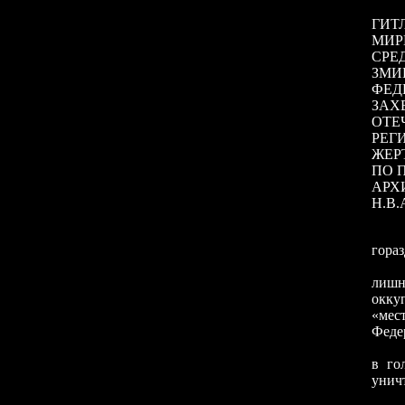
ГИТ
МИР
СРЕ
ЗМИ
ФЕД
ЗА
ОТЕ
РЕГ
ЖЕР
ПО 
АРХ
Н.В.
Согл
гораз
Тако
лишни
окку
«мес
Феде
Тому
в го
унич
Таки