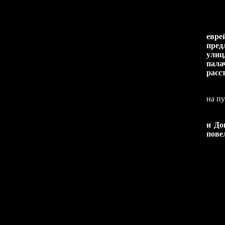
При
«Ги
евре
пред
улиц
пала
расс
Мол
на пу
и До
пове
Моло