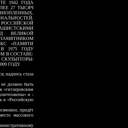
ТЕ 1942 ГОДА
ЕЕ 27 ТЫСЯЧ
ЕННОПЛЕННЫХ.
НАЛЬНОСТЕЙ.
 РОССИЙСКОЙ
АШИСТСКИМИ
ОД ВЕЛИКОЙ
 ПАМЯТНИКОМ
ЕКС «ПАМЯТИ
В 1975 ГОДУ
М В СОСТАВЕ:
СКУЛЬПТОРЫ:
09 ГОДУ.
, надпись стала
е должно быть
 к «гитлеровским
 уничтожены» и -
сь в «Российскую
зможно, придёт
место массового
нистративному