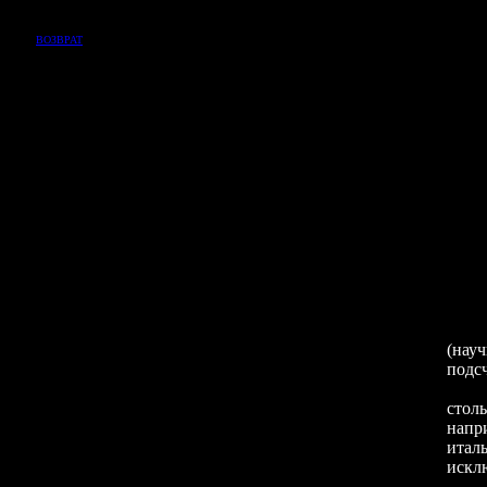
ВОЗВРАТ
(нау
подс
Попр
стол
напр
итал
искл
Даже