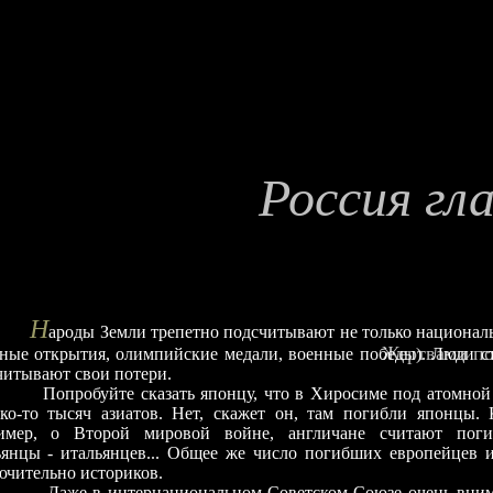
Россия гл
Н
ароды Земли трепетно подсчитывают не только национа
Жертвами по
чные открытия, олимпийские медали, военные победы). Люди с
читывают свои потери.
обуйте сказать японцу, что в Хиросиме под атомной 
ько-то тысяч азиатов. Нет, скажет он, там погибли японцы. 
имер, о Второй мировой войне, англичане считают поги
ьянцы - итальянцев... Общее же число погибших европейцев и
ючительно историков.
 в интернациональном Советском Союзе очень внимат