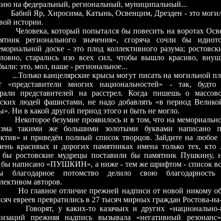
нию на федеральный, региональный, муниципальный...
й Яр, Хиросима, Катынь, Освенцим, Дрезден - это могил
вой истории.
века, который попытался бы повесить на воротах Осве
ятник регионального значения», сгоряча сочли бы идиот
емориальной доске - это плод коллективного разума; ростовск
словно, старались изо всех сил, чтобы вышло красиво, внуш
были: это, мол, наше - региональное...
олько канцелярские крысы могут писать на могильной пли
т «представители многих национальностей» - так, будто 
рали представителей на расстрел. Когда пишешь о массов
тских людей фашистами, не надо добавлять «в период Велико
». Ни в какой другой период этого и быть не могло.
торое безумие проявилось и в том, что на мемориальной
зма такими же большими золотыми буквами написано п
ектив» и приведён полный список творцов. Зайдите на любое 
чень красивых и дорогих памятниках имена только тех, кто 
 бы ростовские мудрецы поставили бы памятник Пушкину, н
 бы написано «ПУШКИН», а ниже - тем же шрифтом - список все
ы благодарное потомство делило свою благодарность
лективом авторов.
лавное отличие прежней надписи от новой никому объя
сяч евреев превратились в 27 тысяч мирных граждан Ростова-на
рят, у каких-то казачьих и других «национально-па
низаций прежняя надпись вызывала «негативный резонанс»