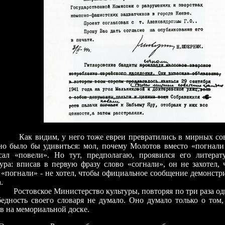
видим, у него тоже евреи превратились в мирных сове
о было бы удивиться: мол, почему Молотов вместо «погнали
сал «повели». Но тут, предполагаю, проявился его литерат
тура: вписав в первую фразу слово «согнали», он не захотел,
 «погнали» - не хотел, чтобы официальное сообщение демонстр
.
овское Министерство культуры, повторяя по три раза одни
бедность своего словаря не думало. Оно думало только о том
в на мемориальной доске.