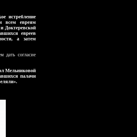
 истребление
ом всем евреям
 и Доктеревской
авшихся евреев
ости, а затем
ать согласие
гол Мельниковой
авшихся палачи
реляли».