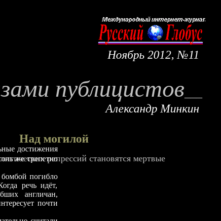
Ноябрь
20
1
2, №
11
азами публицистов
___
Александр Минкин
Над могилой
льные достижения
литических репрессий становятся мертвые
толь же трепетно
бомбой погибло
Когда речь идёт,
бших англичан,
нтересует почти
ельно считали