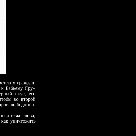
тских граждан.
 к Бабьему Яру»
урный вкус, его
 чтобы во второй
ировало бедность
 и те же слова,
, как уничтожить