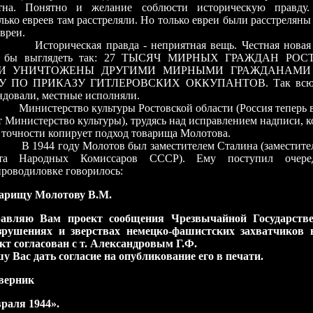
тна. Понятно и желание соблюсти историческую правду. 
лько евреев там расстреляли. Но только евреи были расстреляны 
вреи.
рическая правда - неприятная вещь. Честная новая н
а бы выглядеть так: 27 ТЫСЯЧ МИРНЫХ ГРАЖДАН РОС
И УНИЧТОЖЕНЫ ДРУГИМИ МИРНЫМИ ГРАЖДАНАМИ 
У ПО ПРИКАЗУ ГИТЛЕРОВСКИХ ОККУПАНТОВ. Так всюду
ндовали, местные исполняли.
стерство культуры Ростовской области (Россия теперь в 
 Министерство культуры), трудясь над исправлением надписи, ко
 точности копирует подход товарища Молотова.
44 году Молотов был заместителем Сталина (заместителе
та Народных Комиссаров СССР). Ему поступил очеред
проводиловке говорилось:
арищу Молотову В.М.
авляю Вам проект сообщения Чрезвычайной Государств
зрушениях и зверствах немецко-фашистских захватчиков в
кт согласован с т. Александровым Г.Ф.
у Вас дать согласие на опубликование его в печати.
верник
враля 1944».