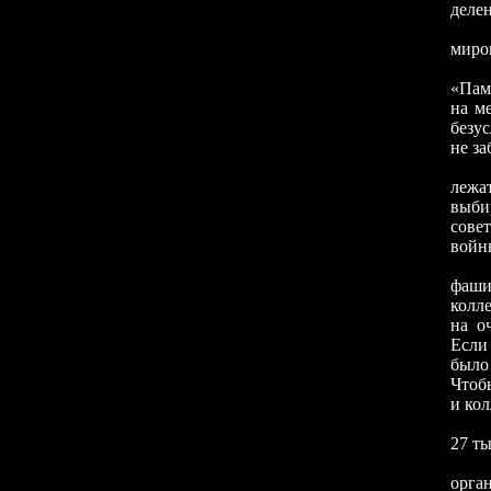
деле
Баби
миро
Чело
«Пам
на м
безу
не за
...Т
лежа
выби
сове
войны
Неко
фаши
колл
на о
Если
было
Чтоб
и кол
Но г
27 ты
Гово
орга