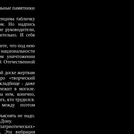
ьные памятники
нцима табличку
ом. Но надпись
ие руководители,
ительно. И себя
те, что под нею
национальности
ом уничтожении
й Отечественной
 доске жертвам
ро «творческий
кладбище - даже
лежит в могиле.
а нем, конечно,
х, кто трудился.
 между поэтом
снять не надо.
-Дону.
триотических»
. Эта вибрация