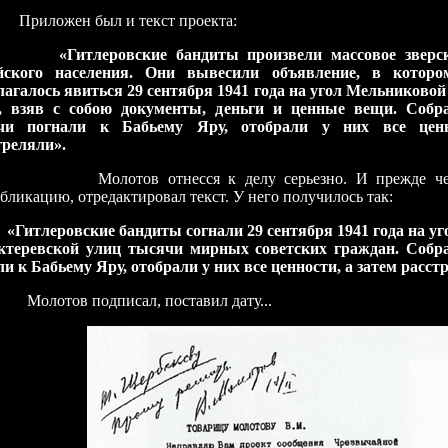
ложен был и текст проекта:
тлеровские бандиты произвели массовое зверское
йского населения. Они вывесили объявление, в котор
лагалось явиться 29 сентября 1941 года на угол Мельниковой
, взяв с собою документы, деньги и ценные вещи. Собр
чи погнали к Бабьему Яру, отобрали у них все ценн
треляли».
отов отнесся к делу серьезно. И прежде чем д
бликацию, отредактировал текст. У него получилось так:
«Гитлеровские бандиты согнали 29 сентября 1941 года на у
ктеревской улиц тысячи мирных советских граждан. Собр
ли к Бабьему Яру, отобрали у них все ценности, а затем расст
тов подписал, поставил дату...