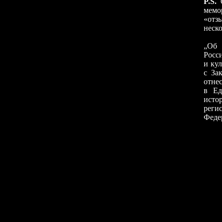
P.S.
О
мемо
«отз
неско
«В с
„Об 
Росс
и ку
с За
отне
в Ед
исто
реги
Феде
Неуж
Надо
Дв
В 
Лю
Лю