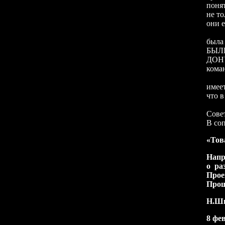
поня
не то
они е
Исто
был
БЫЛ
ДОН
кома
Мини
имеет
что в
В 19
Сове
В со
«Тов
Напр
о ра
Прое
Прош
Н.Ш
8 фе