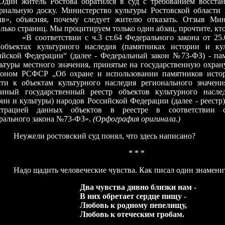
дин житель Ростова обратился в суд с требованием восст
риальную доску. Министерство культуры Ростовской области 
ыв», объясняя, почему следует жителю отказать. Отзыв Мин
лько страниц. Мы процитируем только один абзац, прочтите, кт
оответствии с ч.3 ст.64 Федерального закона от 25.
объектах культурного наследия (памятниках истории и ку
ийской Федерации“ (далее - Федеральный закон №73-ФЗ) - па
льтуры местного значения, принятые на государственную охран
коном РСФСР „Об охране и использовании памятников исто
сти к объектам культурного наследия регионального значен
иный государственный реестр объектов культурного насле
рии и культуры) народов Российской Федерации (далее - реестр
страцией данных объектов в реестре в соответствии 
рального закона №73-ФЗ».
(Орфография оригинала.)
ели ростовский суд понял, что здесь написано?
* * *
 щадить человеческие чувства. Как писал один знаменит
а чувства дивно близки нам -
них обретает сердце пищу -
бовь к родному пепелищу,
бовь к отеческим гробам.