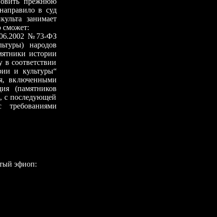
ановить прежнюю
направило в суд
культа занимает
о сможет:
06.2002 №73-ФЗ
льтуры) народов
мятники истории
у в соответствии
рии и культуры“
ия, включенными
дия (памятников
), с последующей
с требованиями
ый эфиоп: