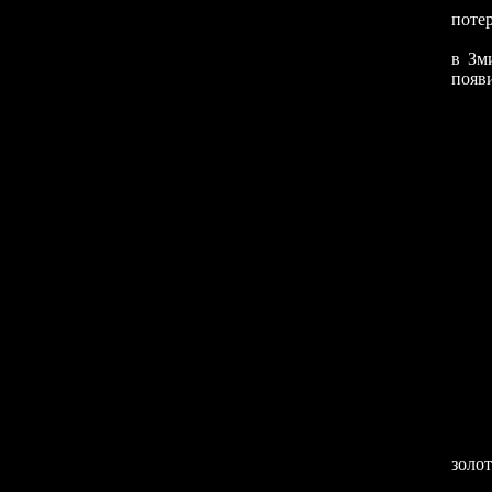
потер
в Зм
появи
Год
золо