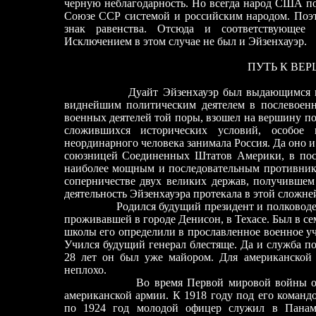
черную неблагодарность. Но всегда народ США п
Союзе ССР системой и российским народом. Поэт
знак равенства. Отсюда и соответствующее 
Исключением в этом случае не был и Эйзенхауэр.
ПУТЬ К ВЕ
Дуайт Эйзенхауэр был выдающимся полко
виднейшим политическим деятелем в послевоен
военных деятелей той поры, взошел на вершину по
сложившихся исторических условий, особое 
неординарного человека занимала Россия. Да оно и
союзницей Соединенных Штатов Америки, в пос
наиболее мощным и последовательным противни
соперничестве двух великих держав, получившем
деятельность Эйзенхауэра протекала в этой сложне
Родился будущий президент и полководец 14 
проживавшей в городе Денисон, в Техасе. Был в с
школы его определили в прославленное военное уч
Учился будущий генерал блестяще. Да и служба п
28 лет он был уже майором. Для американской
неплохо.
Во время Первой мировой войны он форм
американской армии. К 1918 году под его команд
по 1924 год молодой офицер служил в Панам