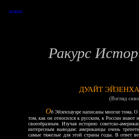
ВОЗВРАТ
Ракурс Истор
ДУАЙТ ЭЙЗЕНХА
(Взгляд скв
О
б Эйзенхауэре написаны многие тома. О 
том, как он относился к русским, к России знают
своеобразным. Изучая историю советско-америка
интересным выводам: американцы очень трепет
самые тяжелые для этой страны годы. В ответ ве