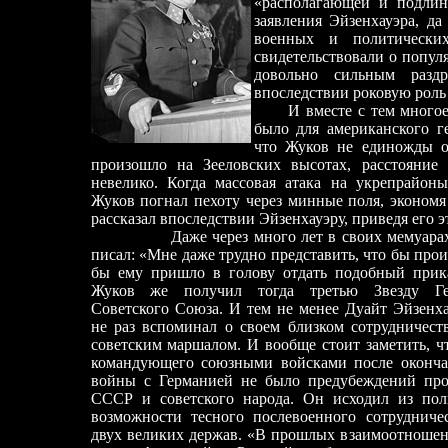
«располагающей и подлин
заявления Эйзенхауэра, да
военных и политически
свидетельствовали о попул
довольно сильным разд
впоследствии роковую роль 
И вместе с тем многое в
было для американского г
что Жуков не единожды о
произошло на Зееловских высотах, расстояние
невелико. Когда массовая атака на укрепрайоны
Жуков погнал пехоту через минные поля, экономя
рассказал впоследствии Эйзенхауэру, приведя его э
Даже через много лет в своих мемуарах ам
писал: «Мне даже трудно представить, что бы про
бы ему пришло в голову отдать подобный прик
Жуков же получил тогда третью Звезду Ге
Советского Союза. И тем не менее Дуайт Эйзенх
не раз вспоминал о своем близком сотрудничест
советским маршалом. И вообще стоит заметить, ч
командующего союзными войсками после оконча
войны с Германией не было предубеждений про
СССР и советского народа. Он исходил из пол
возможности тесного послевоенного сотрудниче
двух великих держав. «В прошлых взаимоотноше