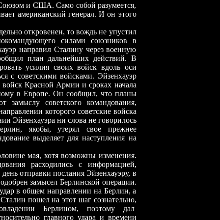
оюзом и США. Само собой разумеется,
ивает американский генерал. И он этого
но откровенен, то вождь не упустил
внокомандующего силами союзников в
нхауэр направил Сталину через военную
общил план дальнейших действий. В
ровать усилия своих войск вдоль оси
ься с советскими войсками. Эйзенхауэр
 войск Красной Армии и сроках начала
ному в Европе. Он сообщил, что планы
ют замыслу советского командования,
 направлении которого советские войска
ании Эйзенхауэра ни слова не говорилось
ерлин, якобы, утерял свое прежнее
андование выделяет для наступления на
не мая, хотя возможны изменения.
дования расходились с информацией,
, день отправки послания Эйзенхауэру, в
 одобрен замысел Берлинской операции.
удар в общем направлении на Берлин, а
 Сталин пошел на этот шаг сознательно,
овладении Берлином, поэтому дал
осительно главного удара и времени