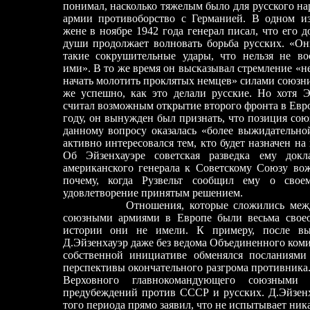
понимал, насколько тяжелым было для русского на
армии противоборство с Германией. В одном и
жене в ноябре 1942 года генерал писал, что его 
души продолжает волновать борьба русских. «Он
такие сокрушительные удары, что нельзя не во
ими». В то же время он высказывал стремление «
начать молотить проклятых немцев» силами союзн
же успешно, как это делали русские. Но хотя Э
считал возможным открытие второго фронта в Евр
году, он вынужден был признать, что позиция со
данному вопросу оказалась «более выжидательно
активно интересовался тем, кто будет назначен н
Об Эйзенхауэре советская разведка ему докл
американского генерала к Советскому Союзу вож
почему, когда Рузвельт сообщил ему о свое
удовлетворение принятым решением.
Отношения, которые сложились между с
союзными армиями в Европе были весьма своео
истории они не имели. К примеру, после в
Д.Эйзенхауэр даже без ведома Объединенного коми
собственной инициативе обменялся посланиями
перспективы окончательного разгрома противника
Верховного главнокомандующего союзными
предубеждений против СССР и русских. Д.Эйзенх
того периода прямо заявил, что не испытывает ни