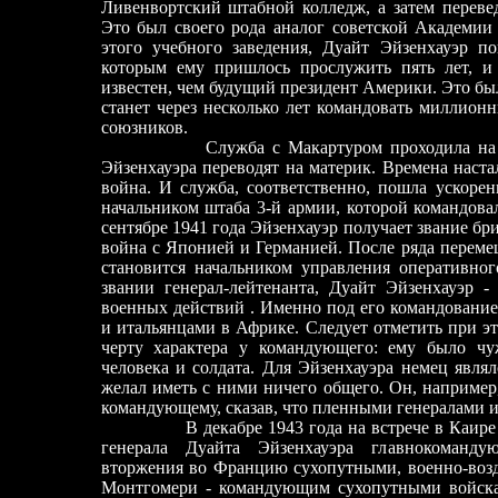
Ливенвортский штабной колледж, а затем переве
Это был своего рода аналог советской Академии
этого учебного заведения, Дуайт Эйзенхауэр по
которым ему пришлось прослужить пять лет, и
известен, чем будущий президент Америки. Это бы
станет через несколько лет командовать миллио
союзников.
Служба с Макартуром проходила на Фили
Эйзенхауэра переводят на материк. Времена наст
война. И служба, соответственно, пошла ускоре
начальником штаба 3-й армии, которой командова
сентябре 1941 года Эйзенхауэр получает звание бр
война с Японией и Германией. После ряда переме
становится начальником управления оперативног
звании генерал-лейтенанта, Дуайт Эйзенхауэр 
военных действий . Именно под его командование
и итальянцами в Африке. Следует отметить при э
черту характера у командующего: ему было чу
человека и солдата. Для Эйзенхауэра немец являл
желал иметь с ними ничего общего. Он, например,
командующему, сказав, что пленными генералами ин
В декабре 1943 года на встрече в Каире Чер
генерала Дуайта Эйзенхауэра главнокоманд
вторжения во Францию сухопутными, военно-воз
Монтгомери - командующим сухопутными войскам