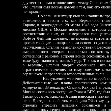
дружественными отношениями между Советским С
что Сталин был весьма доволен тем, как его оцен
не скрывал.
Но если Эйзенхауэр был со Сталиным предель
возможности ввести его, как Верховного гла
Европе, в заблуждение. 28 марта 1945 года Эйзе
миссию США в Москве послание, в котором со
соответствии с ним, он намеревался сконцентри
Эрфурт-Лейпциг-Дрезден, где предлагал встретит
просил сообщить о направлении основных усилий
наступления. Сталин немедленно ответил Верхов
американского генерала полностью соответству
согласился с районом встречи войск союзников, в
тоже будут наносить главный удар. Так как в посл
о Берлине, Сталин уверял союзников, что Б
стратегическое значение, поэтому советское ком
берлинском направлении второстепенные силы.
Наступление же начнется во второй полови
Действительные же планы советскогого коман
которую дал Эйзенхауэру Сталин. Как раз 1 апреля
Москве состоялось заседание Ставки ВГК, где был
Таким образом, Красная Армия наносила главный 
не на Дрезден, как об этом сообщили Эйзенхауэру.
стремясь упредить западных союзников в 
американскому
генералу ложную информацию отн