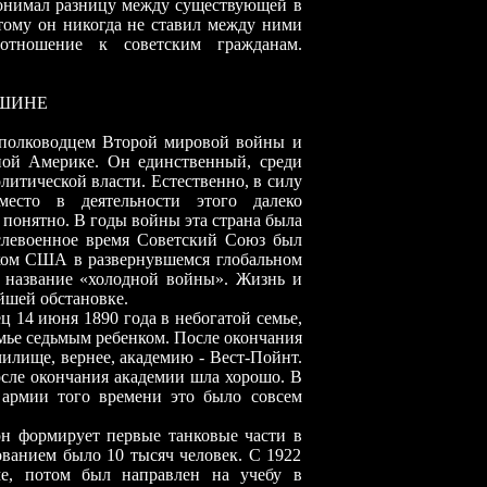
онимал разницу между существующей в
ому он никогда не ставил между ними
отношение к советским гражданам.
РШИНЕ
водцем Второй мировой войны и
ной Америке. Он единственный, среди
литической власти. Естественно, в силу
место в деятельности этого далеко
 понятно. В годы войны эта страна была
левоенное время Советский Союз был
ком США в развернувшемся глобальном
 название «холодной войны». Жизнь и
йшей обстановке.
июня 1890 года в небогатой семье,
емье седьмым ребенком. После окончания
илище, вернее, академию - Вест-Пойнт.
осле окончания академии шла хорошо. В
 армии того времени это было совсем
ирует первые танковые части в
ованием было 10 тысяч человек. С 1922
е, потом был направлен на учебу в