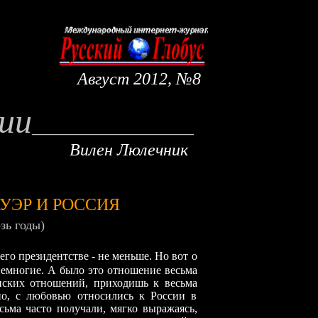
Август
2012, №8
ии
___________________
Вилен Люлечник
УЭР И РОССИЯ
озь годы)
его президентстве - не меньше. Но вот о
 немногие. А было это отношение весьма
нских отношений, приходишь к весьма
но, с любовью относились к России в
сьма часто получали, мягко выражаясь,