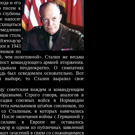
рода и его
з писем к
до глубины
и наносят
схищаться
немедленно
иков столь
йзенхауэр
опе в 1943
юзников по
й, чем позитивной». Сталин же весьма
а пост командующего армией вторжения.
адывала неоднократно. О симпатиях
дь был осведомлен основательно. Вот
м выборе, то Сталин выразил свое
оветским вождем и командующим
бразными. Строго говоря, аналогов в
ысадки союзных войск в Нормандии
тета начальников штабов союзников, по
 со Сталиным, в которых намечались
. После окончания войны с Германией у
 силами в Европе не оставалось
ауэр в одном из публичных заявлений
каких опасений в связи со сложившимися