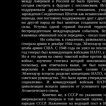
между Америкой и Россией не было причин, чт
сегодня смотреть в будущее с пессимизмом. Ис
поддерживали дружественные отношения, ухо
зарождения Соединенных Штатов как независимой 
периода, они постоянно поддерживали друг с друг
ни другой народ не был запятнан созданием ко
силы. Уступка одной страной богатой террит
беспрецедентным международным событием, без
взаимных обвинений после передачи», - писал гене
Но события, к сожалению, развивались сов
генерала армии в декабре 1944 года, Эйзенхауэр 
штаба армии США. С 1948 года он уше
л на пенси
год генерал был командующим войсками НАТО, а з
Но в это время на смену тяжелой войне против 
война», изучение генезиса которой невозможн
поскольку, как отмечалось выше, он был наз
морскими и военно-воздушными силами Сев
Эйзенхауэр всецело разделял концепцию НАТО, п
советское руководство. Это было время утвержден
социализма». И командующий войскам НАТО
цивилизации всецело зависело от успешного пр
Атлантического союза.
Конечно же, в СССР по указаниям «свыше
американского генерала и той высокой оценке,
народов СССР. Назначение на ведущий пост в 