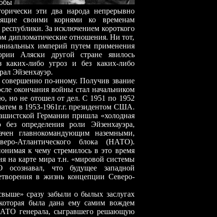
обы
торически эти два народа непрерывно
дящие своими корнями ко временам
республики. За исключением короткого
ом дипломатические отношения. Ни тот,
лониальных империй путем применения
ории Аляски другой стране явилось
 каких-либо угроз и без каких-либо
рал Эйзенхауэр.
ершенно по-иному. Получив звание
после окончания войны стал начальником
ю, но не отошел от дел. С 1951 по 1952
атем в 1953-1961г
.
г. президентом США.
фашистской Германии пришла «холодная
о без определения роли Эйзенхауэра,
начен главнокомандующим наземными,
еро-Атлантического блока (НАТО).
онимая к чему стремилось в это время
ия на карте мира т.н. «мировой системы
 осознавал, что будущее западной
етворения в жизнь концепции Северо-
» сразу забыли о былых заслугах
 которая была дана ему самим вождем
НАТО генерала, сыгравшего решающую