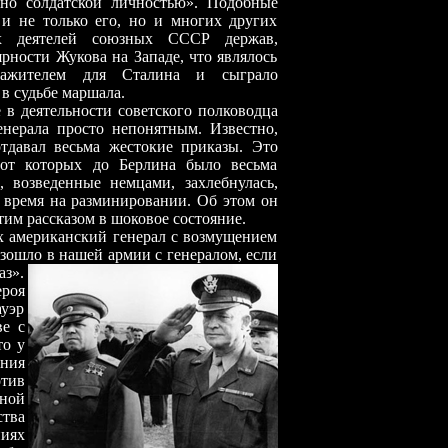
но солдатской личностью». Подобные
 и не только его, но и многих других
х деятелей союзных СССР держав,
ярности Жукова на Западе, что являлось
ражителем для Сталина и сыграло
в судьбе маршала.
 деятельности советского полководца
енерала просто непонятным. Известно,
тдавал весьма жестокие приказы. Это
 от которых до Берлина было весьма
, возведенные немцами, захлебнулась,
 время на разминировании. Об этом он
тим рассказом в шоковое состояние.
ериканский генерал с возмущением
изошло в нашей армии с генералом, если
аз».
роя
ауэр
ве с
то у
ния
тив
ной
ства
ниях