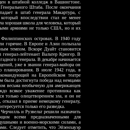
ден в штабной колледж в Вашингтоне.
 Генерального Штаба. После окончания
падает в штаб генерала Макартура, с
 который впоследствии стал не менее
ла хорошая школа для человека, который
нными армиями не только США, но и их
ппинских островах. В 1940 году
али горячие. В Европе и Азии полыхала
нным темпом. Вскоре Дуайт становится
л генерал-лейтенант Вальтер Крюгер. В
игадного генерала. В декабре начинается
щений, уже в звании генерал-майора он
о планирования. В июле 1942 года, в
- командующий на Европейском театре
м была достигнута победа над немцами
том весьма необычную для американцев
ждо всякое уважение противника как
ся только олицетворением зла, и он не
 отказал в приеме немецкому генералу,
тересуется только его разведка.
чилль и Рузвельт решили назначить
ующим всеми предназначенными для
душными и военно-морскими силами, а
и. Следует отметить, что Эйзенхауэр