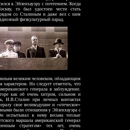
сился к Эйзенхауэру с почтением. Когда
скву, то был удостоен чести стать
 рядом со Сталиным и даже вел с ним
андиозный физкультурный парад.
ым великим человеком, обладающим
характером. Но следует отметить, что
американского генерала в заблуждение.
торе как об очень хитром, сильном и
сь, И.В.Сталин при личных контактах
ералу свое великодушие и «отеческое»
зными были отношения у Эйзенхауэра с
Он испытывал к нему весьма теплые
етского маршала американский генерал
оенным стратегом» тех лет, очень