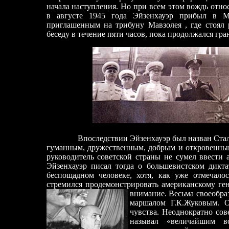
начала наступления. Но при всем этом вождь отно
в августе 1945 года Эйзенхауэр прибыл в Мо
приглашенным на трибуну Мавзолея , где стоял
беседу в течение пяти часов, пока продолжался гр
Впоследствии Эйзенхауэр был назван Сталин
гуманным, дружественным, добрым и откровенным 
руководитель советской страны не сумел ввести 
Эйзенхауэр писал тогда о большевистском дикта
беспощадном человеке, хотя, как уже отмечало
стремился продемонстрировать американскому ген
внимание. Весьма своеобра
маршалом Г.К.Жуковым. 
чувства. Неоднократно сов
называл «величайшим в