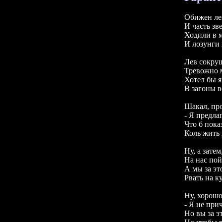
Обижен лев
И часть зв
Ходили в м
И лозунги 
Лев сокруш
Тревожно м
Хотел бы я,
В загоны в
Шакал, про
- Я предла
Что б пока
Коль жить х
Ну, а зате
На нас пой
А мы за это
Рвать на к
Ну, хорошо,
- Я не прич
Но вы за эт