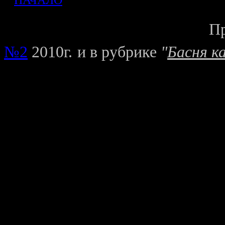
Пр
№2
2010г.
и в рубрике
"
Басня к