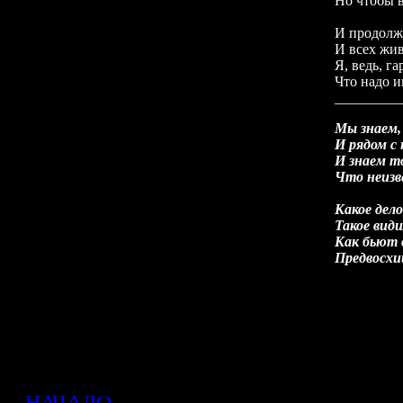
Но чтобы в
И продолжа
И всех жив
Я, ведь, га
Что надо и
_________
Мы знаем,
И рядом с 
И знаем т
Что неизв
Какое дело
Такое вид
Как бьют 
Предвосхи
НАЧАЛО