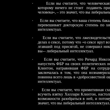
·
Если вы считаете, что человеческая
которому ничего не стоит подавить при
человека», – это значит, что вы либеральн
·
Если вы считаете, что ваша степень бак
перевешивает докторскую степень по хи
интеллектуал.
·
Если вы считаете, что лжесвидетельст
делах о сексе, потому что «о сексе врут в
лгавший под присягой, не совершил ника
вы-– либеральный интеллектуал.
·
Если вы считаете, что Ричард Никсо
напустить ФБР на своих политических не
Клинтон, натравившая ФБР на сотруд
заключалась в том, что она вознамерил
повинна всего лишь в «добросовестной ош
интеллектуал.
·
Если вы считаете, что примитивная с
всучить взятку Хиллари Клинтон, настол
возможности разобраться в ней, и потом
значит, что вы либеральный интеллектуал.