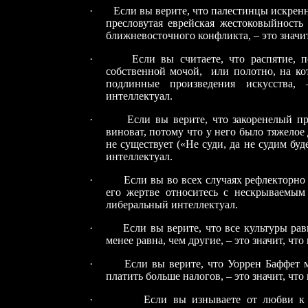
·
Если вы верите, что палестинцы искренне
пресловутая еврейская жестоковыйность
ближневосточного конфликта, – это значи
·
Если вы считаете, что распятие, 
собственной мочой, или полотно, на кот
подлинные произведения искусства,
интеллектуал.
·
Если вы верите, что закоренелый п
виноват, потому что у него было тяжелое
не существует («Не суди, да не судим буд
интеллектуал.
·
Если вы во всех случаях рефлекторно 
его жертве относитесь с нескрываемым 
либеральный интеллектуал.
·
Если вы верите, что все культуры равн
менее равна, чем другие, – это значит, чт
·
Если вы верите, что Уоррен Баффет м
платить больше налогов, – это значит, чт
·
Если вы изнываете от любви к «