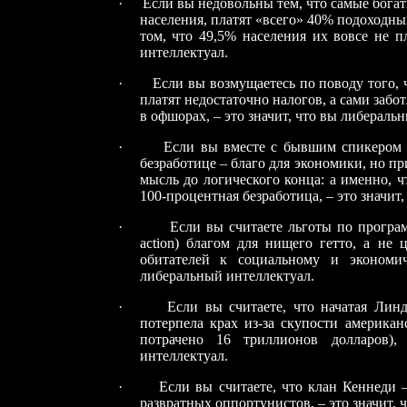
·
Если вы недовольны тем, что самые бога
населения, платят «всего» 40% подоходны
том, что 49,5% населения их вовсе не пл
интеллектуал.
·
Если вы возмущаетесь по поводу того, 
платят недостаточно налогов, а сами забо
в офшорах, – это значит, что вы либераль
·
Если вы вместе с бывшим спикером Н
безработице – благо для экономики, но пр
мысль до логического конца: а именно, ч
100-процентная безработица, – это значит
·
Если вы считаете льготы по програ
action
) благом для нищего гетто, а не 
обитателей к социальному и экономи
либеральный интеллектуал.
·
Если вы считаете, что начатая Ли
потерпела крах из-за скупости американ
потрачено 16 триллионов долларов)
интеллектуал.
·
Если вы считаете, что клан Кеннеди 
развратных оппортунистов, – это значит, 