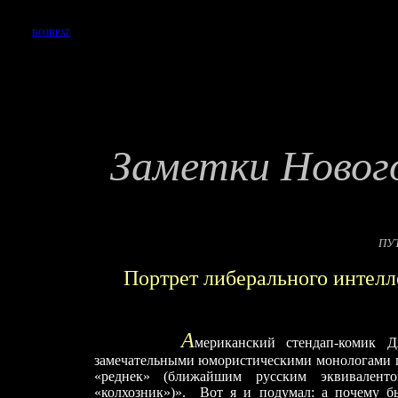
ВОЗВРАТ
Заметки Новог
ПУ
Портрет либерального интелле
А
мериканский стендап-комик 
замечательными юмористическими монологами по 
«реднек» (ближайшим русским эквиваленто
«колхозник»)». Вот я и подумал: а почему бы