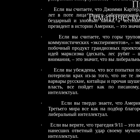
П
·
Если вы считаете, что Джимми Картер,
Т
ематическо
лет в поте лица своего саботирующи
бездарный и злобный ханжа, а честны
президент в истории Америки, – это значи
·
Если вы считаете, что горы трупов
коммунистических «экспериментов», – м
побочный продукт грандиозных проекто
идей марксизма (дескать, лес рубят – 
внимания, – это значит, что вы либеральн
·
Если вы убеждены, что все попытки по
потерпели крах из-за того, что не те л
варвары русские, китайцы и прочая шушера
власть, все пойдет как по писаному
интеллектуал.
·
Если вы твердо знаете, что Америка
Третьего мира все как на подбор благор
либеральный интеллектуал.
·
Если вы верите, что трагедия 9/11 – это 
нанесших ответный удар своему мучите
интеллектуал.