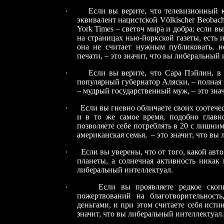
·
Если вы верите, что телевизионный
эквивалент нацистской
V
ö
lkischer
Beobach
York
Times
– светоч мира и добра; если вы
на страницах нью-йоркской газеты, есть и
она не считает нужным публиковать, не
печати, – это значит, что вы либеральный 
·
Если вы верите, что Сара Пэйлин, в
популярный губернатор Аляски, – полная 
– мудрый государственный муж, – это зна
·
Если вы гневно обличаете своих соотечес
и в то же самое время, подобно главн
позволяете себе потреблять в 20 с лишним
американская семья, – это значит, что вы
·
Если вы уверены, что от того, какой авт
планеты, а солнечная активность никак н
либеральный интеллектуал.
·
Если вы проявляете редкое скоп
пожертвований на благотворительност
деньгами, и при этом считаете себя исти
значит, что вы либеральный интеллектуал.