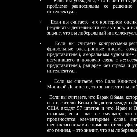
·
Если вы убеждены, что слово есть де
проблеме равносильны ее решению 
интеллектуал.
·
Если вы считаете, что критерием оце
результаты деятельности ее авторов, а и
значит, что вы либеральный интеллектуал.
·
Если вы считаете конгрессмена-рес
фривольные электронные письма
сове
представителей, аморальным чудовищем, 
вступившего в половую связь с
несове
представителей, рыцарем без страха и уп
интеллектуал.
·
Если вы считаете, что Билл Клинтон
Моникой Левински, это значит, что вы ли
·
Если вы считаете, что Барак Обама, котор
и что жители Вены общаются между собой
США входят 57 штатов и что Иран и Ве
страны»; если вас не смущает, что п
произносятся элементарные слова ан
шестиклассниками с помощью телесуфлера..
его гением, – это значит, что вы либераль