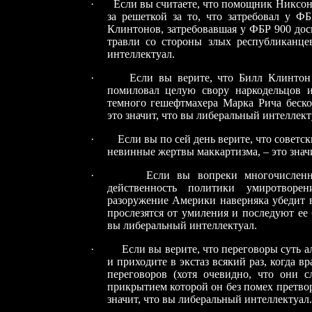
·
Если вы считаете, что помощник Никсон
за решеткой за то, что затребовал у ФБ
Клинтонов, затребовавшая у ФБР 900 дос
травли со стороны злых республиканцев
интеллектуал.
·
Если вы верите, что Билл Клинтон
помиловал целую свору наркодельцов и
темного гешефтмахера Марка Рича беско
это значит, что вы либеральный интеллект
·
Если вы по сей день верите, что советс
невинные жертвы маккартизма, – это знач
·
Если вы вопреки многочисленн
действенность политики умиротворе
разоружение Америки наверняка убедит в
прослезятся от умиления и последуют ее 
вы либеральный интеллектуал.
·
Если вы верите, что переговоры суть 
и приходите в экстаз всякий раз, когда вр
переговоров (хотя очевидно, что они 
прикрытием которой он без помех претвор
значит, что вы либеральный интеллектуал.