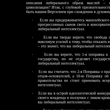
описания либерального образа мыслей
– 
цивилизации? Итак, с глубокой признательност
быть вашим Вергилием при схождении в духовны
·
Если вы придерживаетесь манихейского в
прогрессивных сынов света и консерватив
либеральный интеллектуал.
·
Если вы твердо верите, что свобода 
максимум усилий к тому, чтобы отказать в 
– это значит, что вы либеральный интелле
·
Если вы верите, что 1-я поправка 
государства, но не отделяет государ
либеральный интеллектуал.
·
Если вы считаете, что 2-я Поправка о п
отцов-основателей, а 10-ю Поправку
об 
правительства не стоит принимать всер
интеллектуал.
·
Если вы в острой идеологической конкур
своего младенца в ползунки с ликом крова
вы либеральный интеллектуал.