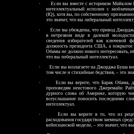
·
Если вы вместе с историком Майклом 
интеллектуальный исполин с заоблачны
(
IQ
), хотя вы, по собственному признанию,
это значит, что вы либеральный интеллект
·
Если вы убеждены, что привод Джорджа
в нетрезвом виде в далекой молодост
сведения избирателей как ключевой ф
должность президента США, а покрытое
Обамы не должно никого интересовать, ибо
что вы либеральный интеллектуал.
·
Если вы возлагаете на Джорджа Буша вин
том числе и стихийные бедствия, – это зн
·
Если вы верите, что Барак Обама, 
проповедям неистового Джеремайи Рай
дурного слова об Америке, которую чик
всеуслышание поносить последними слов
интеллектуал.
·
Если вы верите в то, что из рец
расходования государством заемных сред
кейнсианской модели, – это значит, что в