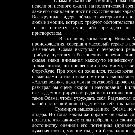
Обама выказывает эмоции, только об
недели он немного ожил и на политической арен
даже его оживление носит искусственный характ
Все крупные лидеры обладают актерскими спос
любые эмоции, которых требуют обстоятельства
то он остается втуне, ибо президент не 
притворством.
В тот день, когда майор Нидаль М
происхождения, совершил массовый теракт в во
30 человек, Обама выступал с очередной речь
трибуну, пустился в бесконечное перечисление
оказал знаки внимания какому-то индейскому
только потом, по прошествии трех минут, с в
Форт-Худе. При этом он оживился, только когда
с выводами относительно мотивов нападавшего
«Аллах велик», нажимая на спусковой крючок с
разыграл бы сцену скорби и негодования, Би
слезы, демонстрируя сострадание по отношению 
таков Обама, чтобы утруждать себя. Разумеется, о
какой настоящий лидер будет вести себя так нап
С
уммируя вышесказанное, Обама не о
лидера. Но тогда каким же образом он оказалс
полагать, что какие-то силы избрали его своим
достоинству оценили его потенциал (привлека
луженая глотка, умение гладко и беспардонно в