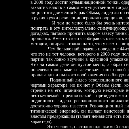
в 2008 году достиг кульминационной точки, оде
захватив власть в самом могущественном государ
лицо этого движения Барак Обама, лидер ли он 
в руках кучки революционеров-заговорщиков, во
И тем не менее было бы очень интерес
поиграть в эту интеллектуально стимулирующую
догадках, пытаясь пронзить взором завесу тай
прошлого. Вместо этого я собираюсь отыскать к
методом, опираясь только на то, что у всех на вид
Чем больше наблюдаешь поведение 44-го
что это не тот человек, которого в 2008 году п
партии так ловко всучили в красивой упаковке
Что на самом деле он пустое место, а образ г
повелевает океанами и залечивает раны нашей 
пропаганды и пылкого воображения его блюдоли
Подлинный лидер революционного дв
чертами характера, но их нет у Обамы (если, к
стрелки на его штанине, которую некоторые
неотъемлемой предпосылкой президентского
подлинного лидера революционного движен
достаточно хорошо известен. Революционный ги
титанической энергией, он пылает неистовой 
властям предержащим (талант ненависти есть п
характера).
Это человек, настолько одержимый власть