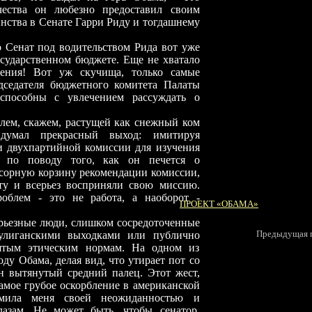
рчества он любезно предоставил своим
нства в Сенате Гарри Риду и тогдашнему
о Сенат под водительством Рида вот уже
осударственном бюджете. Еще не хватало
ения! Вот уж скучища, только самые
дседателя бюджетного комитета Палаты
 способны с увлечением рассуждать о
лем, скажем, растущей как снежный ком
идумал прекрасный выход: имитируя
и двухпартийной комиссии для изучения
и по поводу того, как он печется о
усорную корзину рекомендации комиссии,
ту и всерьез восприняли свою миссию.
проблем
-
это не работа, а наоборот
-
ПРОЕКТ «ОБАМА»
рьезные люди, слишком сосредоточенные
П
редыдущая п
хулиганскими выходками или публично
нятым этическим нормам. На одном из
ду Обама, делая вид, что утирает пот со
н вытянутый средний палец. Этот жест,
амое грубое оскорбление в американской
омила меня своей неожиданностью и
лазам. Не может быть, чтобы сенатор,