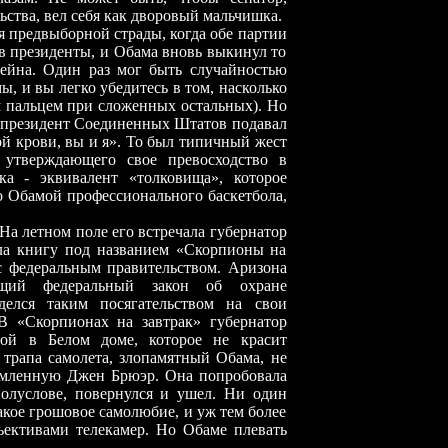
ьства, вел себя как дворовый мальчишка.
я предвыборной страды, когда обе партии
 президенты, и Обама вновь выкинул то
ейна. Один раз мог быть случайностью
, и вы легко убедитесь в том, насколько
м пальцем при сложенных остальных). Но
й президент Соединенных Штатов подавал
й крови, вы и я». То был типичный жест
, утверждающего свое превосходство в
ика
-
эквивалент «толковища», которое
о Обамой профессионального баскетбола,
На летном поле его встречала губернатор
ла книгу под названием «Скорпионы на
с федеральным правительством. Аризона
щий федеральный закон об охране
делся таким посягательством на свои
В «Скорпионах на завтрак» губернатор
ой в Белом доме, которое не красит
 трапа самолета, злопамятный Обама, не
омленную Джен Брюэр. Она попробовала
полуслове, повернулся и ушел. Ни один
акое грошовое самолюбие, и уж тем более
ъективами телекамер. Но Обаме плевать