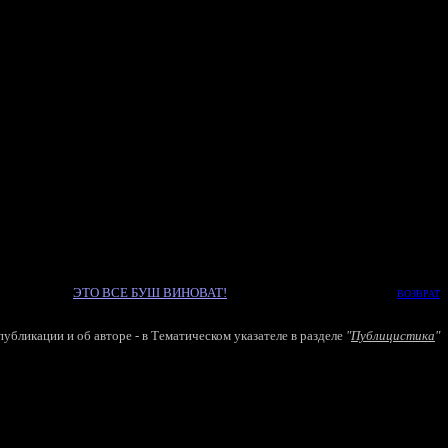
ЭТО ВС
Е
БУШ ВИНОВАТ!
ВОЗВРАТ
убликации и об авторе - в
Т
ематическом указателе в разделе
"
Публицистика
"