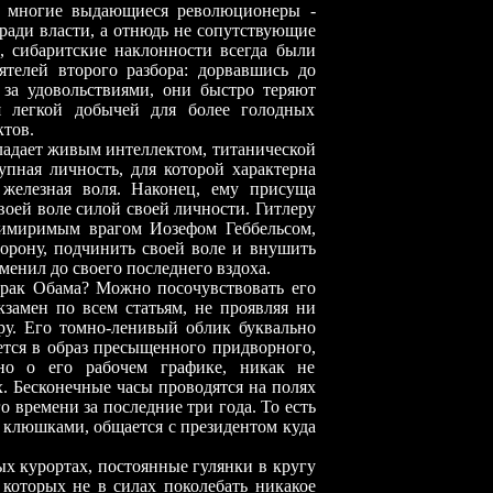
ом многие выдающиеся революционеры
-
ради власти, а отнюдь не сопутствующие
, сибаритские наклонности всегда были
телей второго разбора: дорвавшись до
за удовольствиями, они быстро теряют
ся легкой добычей для более голодных
тов.
ладает живым интеллектом, титанической
пная личность, для которой характерна
 железная воля. Наконец, ему присуща
воей воле силой своей личности. Гитлеру
римиримым врагом Иозефом Геббельсом,
торону, подчинить своей воле и внушить
менил до своего последнего вздоха.
рак Обама? Можно посочувствовать его
кзамен по всем статьям, не проявляя ни
ру. Его томно-ленивый облик буквально
тся в образ пресыщенного придворного,
тно о его рабочем графике, никак не
х. Бесконечные часы проводятся на полях
 времени за последние три года. То есть
клюшками, общается с президентом куда
х курортах, постоянные гулянки в кругу
 которых не в силах поколебать никакое