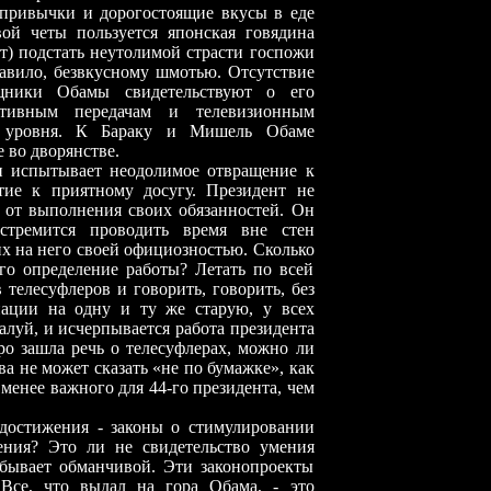
 привычки и дорогостоящие вкусы в еде
ой четы пользуется японская говядина
т) подстать неутолимой страсти госпожи
авило, безвкусному шмотью. Отсутствие
щники Обамы свидетельствуют о его
ортивным передачам и телевизионным
го уровня. К Бараку и Мишель Обаме
 во дворянстве.
 испытывает неодолимое отвращение к
тие к приятному досугу. Президент не
 от выполнения своих обязанностей. Он
тремится проводить время вне стен
х на него своей официозностью. Сколько
его определение работы? Летать по всей
телесуфлеров и говорить, говорить, без
иации на одну и ту же старую, у всех
алуй, и исчерпывается работа президента
о зашла речь о телесуфлерах, можно ли
ва не может сказать «не по бумажке», как
 менее важного для 44-го президента, чем
достижения - законы о стимулировании
ения? Это ли не свидетельство умения
бывает обманчивой. Эти законопроекты
 Все, что выдал на гора Обама, - это