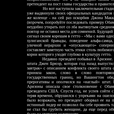
претендент на пост главы государства и правител
Но вот наступила заключительная стади
уже выдвинули своих официальных кандидатов в
же коленце
-
на сей раз оскорбив Джона Макк
(впрочем, попробуйте последовать примеру Обамы
неудобно утирать пот со лба вытянутым средни
повтор не оставил места для сомнений. Будущи
сигнал своим корешам в гетто
-
«Мы с вами одно
хулиганской бравады, поведение альфа-самца
уличной иерархии и «опускающего» соперн
составляет заметную часть этики столь любимог
корни которого уходят глубоко в культуру гетто.
Недавно президент побывал в Аризоне. 
штата Джен Брюэр, которая год назад выпусти
завтрак» с описанием конфликта своего штата 
приняла закон, слово в слово повторяю
государственных границ, но Вашингтон оби
прерогативы и ополчился на «наглый» штат. 
Аризоны описала свое столкновение с Обам
президента США. Спустя год, не успев сойти с
теряя времени, обрушился с упреками на ошел
было возражать, но президент оборвал ее на 
истинный лидер не позволил бы себе проявить т
не стал бы грубить женщине, да еще перед об
было на светские условности.