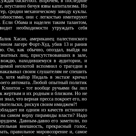
суждая баскетбол. Впрочем, в последние
е, неустанно бичуя язвы капитализма. Но
ер, сродни механическому заводу куклы.
обностями, они с легкостью имитируют
. Если Обама и наделен таким талантом,
видит необходимости утруждать себя
алик Хасан, американец палестинского
енном лагере Форт-Худ, убив 13 и ранив
ю. Он, как обычно, опоздал, выйдя на
 знатных лиц, присутствовавших в зале,
 вождю, находившемуся в аудитории, и
идимой неохотой вспомнил о трагедии в
 наказывал своим слушателям не спешить
, хотя майор Нидаль в экстазе кричал
воего автомата. Любой опытный политик
лл Клинтон
-
тот вообще ручьями бы лил
к жертвам и их родным и близким. Но не
н знал, что верная пресса покроет его, но
левательски, рискуя своим имиджем?!
бладает ни одним из качеств истинного
я на самом верху пирамиды власти? Надо
 орудием. Давным-давно его заметили, по
тельная внешность, прекрасный голос,
рать, правильное мировоззрение и, самое