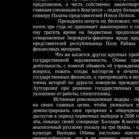
предложения, а честь собственно законотво
главным союзникам в Конгрессе - лидеру больши
спикеру Палаты представителей Нэнси Пелоси.
Президента ничуть не беспокоит, чт
почти три года не принимает законопроект о г
ему тратить время на бюджетные предполож
отмороженные бюрократы-фанатики вроде пре
представителей республиканца Пола Райана
финансовых материях.
Что же касается других крупных проб
государственной задолженности, Обама пр
деятельность, с помпой объявить об учреждени
вопроса, пожать плоды восторгов в печат
государственных финансах, и препроводить в м
члены которой по дурости поверили президен
Аутсорсинг при решении государственных 
уклонение от работы, спихотехника.
Истинные революционные лидеры
-
се
на своих главных целях, чтобы увлекаться 
демонстрировать свое презрение к общепри
диспутов в период первичных выборов в 2008 го
лба, показал своей сопернице Хиллари Клинто
аналогичный русскому посылу на три буквы,
-
с
культуре. Выходка Обамы настолько ошел
непристойностью, что я не поверил своим г