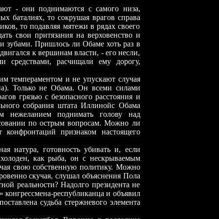
чают
-
они поднимаются с самого низа,
ых баталиях, то сокрушая врагов справа
иков, то подавляя мятежи в рядах своего
ать свои притязания на верховенство и
и зубами. Пришлось ли Обаме хоть раз в
 двигался к вершинам власти, - его несли,
ми средствами, расчищали ему дорогу,
м темпераментом и не упускают случая
на). Только не Обама. Он всеми силами
рагов грязью с безопасного расстояния и
льного собрания штата Иллинойс Обама
ым нежеланием поднимать голову над
осовании по острым вопросам. Можно ли
от конфронтаций признаком настоящего
ая натура, готовность убивать и, если
 холоден, как рыба, он с нескрываемым
лючая свою собственную политику. Можно
ткровенно скучая, слушал объяснения Пола
тной реальности? Надолго президента не
е» конгрессмена-республиканца и объявил
поставлена судьба стержневого элемента