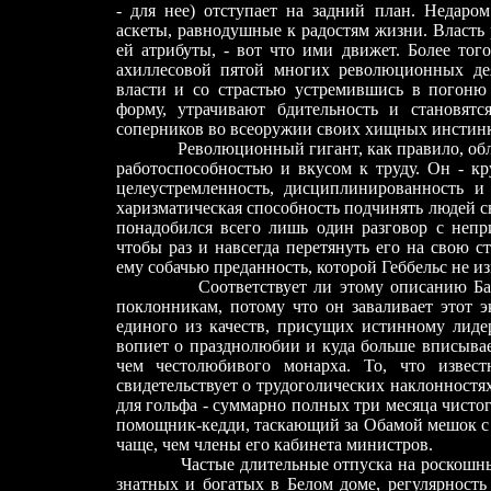
-
для нее) отступает на задний план. Недар
аскеты, равнодушные к радостям жизни. Власть 
ей атрибуты,
-
вот что ими движет. Более того
ахиллесовой пятой многих революционных дея
власти и со страстью устремившись в погоню 
форму, утрачивают бдительность и становят
соперников во всеоружии своих хищных инстинк
Революционный гигант, как правило, об
работоспособностью и вкусом к труду. Он
-
кру
целеустремленность, дисциплинированность и
харизматическая способность подчинять людей с
понадобился всего лишь один разговор с неп
чтобы раз и навсегда перетянуть его на свою с
ему собачью преданность, которой Геббельс не из
Соответствуе
т
ли этому описанию Ба
поклонникам, потому что он заваливает этот э
единого из качеств, присущих истинному лиде
вопиет о празднолюбии и куда больше вписывае
чем честолюбивого монарха. То, что извес
свидетельствует о трудоголических наклонностя
для гольфа
-
суммарно полных три месяца чистого
помощник-кедди, таскающий за Обамой мешок с 
чаще, чем члены его кабинета министров.
Частые длительные отпуска на роскошны
знатных и богатых в Белом доме, регулярность