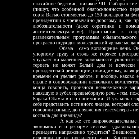
стихийное бедствие, никакое ЧП. Сибаритские
(пишут, что особенной благосклонностью перв
сорта Вагью стоимостью до 150 долларов за фун
президентши к чрезвычайно дорогому и, как пр
любознательности (даже соратники и помо
антиинтеллектуализме). Пристрастие к сп
развлекательным программам обывательско
прекрасно подходит мольеровский ярлык: мещане
Обама
-
само воплощение лени. Он
упорному труду и столь же горячее пристрас
упускает ни малейшей возможности уклониться
терпеть не может Белый дом и всячески с
президентской резиденции, по-видимому, давящи
времени он уделяет работе, и вообще, каково 
стране в сопровождении нескольких комплектов 
конца говорить, произнося всевозможные вар
навязшую в зубах предвыборную речь
-
тем, пож
Барака Обамы в его понимании. И уж коль скор
себе представить истинного лидера, который сло
говорили раньше, до появления телесуфлера - не
костыль для инвалида?
А как же его широковещательные 
экономики и о реформе системы здравоохран
президента напряженно трудиться? Внешность 
исходили не от президента, а от Конгресса.