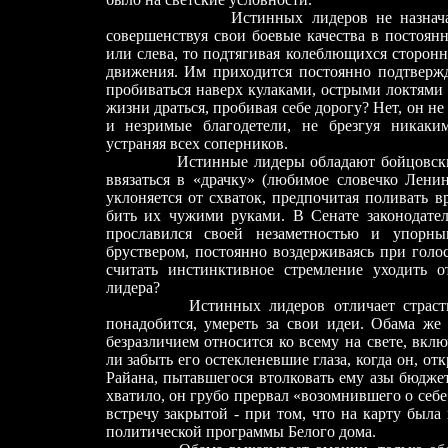
Истинных лидеров не назна
совершенствуя свои боевые качества в постоянн
или слева, то подтягивая колеблющихся сторонн
движения. Им приходится постоянно подтвержд
пробиваться наверх кулаками, острыми локтями 
жизни драться, пробивая себе дорогу? Нет, он не
и незримые благодетели, не брезгуя никаки
устраняя всех соперников.
Истинные лидеры обладают бойцовски
ввязаться в «драчку» (любимое словечко Лени
уклоняется от схваток, предпочитая поливать в
бить их чужими руками. В Сенате законодате
прославился своей незаметностью и упорн
бруствером, постоянно воздерживаясь при гол
считать инстинктивное стремление уходить 
лидера?
Истинных лидеров отличает страстн
понадобится, умереть за свои идеи. Обама же
безразличием относится ко всему на свете, вк
ли забыть его остекленевшие глаза, когда он, о
Райана, пытавшегося втолковать ему азы бюдже
хватило, он грубо прервал «возомнившего о себ
встречу закрытой
-
при том, что на карту была 
политической программы Белого дома.