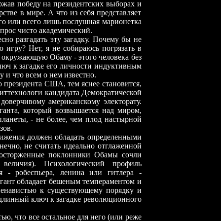
ржав победу на президентских выборах и
стве в мире. А что из себя представляет
его или всего лишь послушная марионетка
прос чисто академический.
но разгадать эту загадку. Почему бы не
 игру? Нет, я не собираюсь погрязать в
ны, окружающую Обаму
-
этого человека без
люч к загадке его личности индуктивным
у и что всем о нем известно.
 президента США, тем яснее становится,
олиттехнологи кандидата Демократической
 доверчивому американскому электорату.
иганта, который возвышается над миром,
планеты,
-
не более, чем плод настырной
зов.
ижения должен обладать определенными
онечно, не считать идеально отглаженной
 восторженные поклонники Обамы сочли
 величия). Психологический профиль
ия
-
робеспьера, ленина или гитлера
-
гант обладает бешеным темпераментом и
ненавистью к существующему порядку и
одлинный ключ к загадке революционного
ю, что все остальное для него (или реже