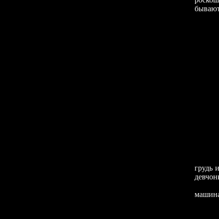
бывают
А на т
грудь 
девчон
Преды
машина