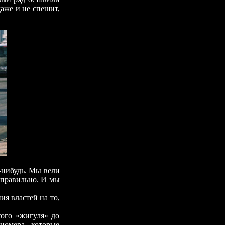
даже и не спешит,
нибудь. Мы вели
я правильно. И мы
 властей на то,
го «жигуля» до
номера, которые