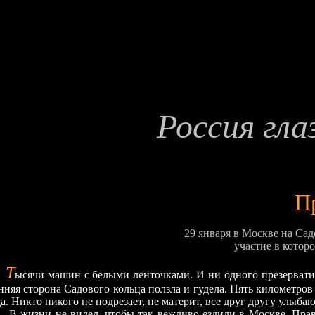
Россия гл
П
29 января в Москве на С
участие в котор
Т
ысячи машин с белыми ленточками. И ни одного презервати
нняя сторона Садового кольца ползла и гудела. Пять километров
а. Никто никого не подрезает, не материт, все друг другу улыбаю
ни не видел, чтобы так вежливо ездили в Москве. Правы