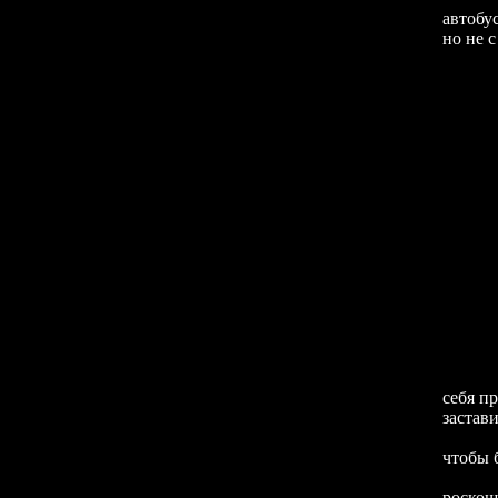
автобу
но не с
Мы еха
себя п
застави
В воск
чтобы 
С точ
роскош