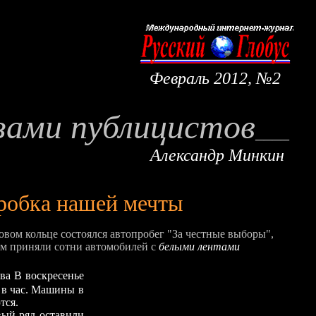
Февраль
20
12
, №
2
азами публицистов
____
Александр Минкин
робка нашей мечты
адовом кольце состоялся автопробег "За честные выборы",
ом приняли сотни автомобилей с
белыми лентами
ва В воскресенье
 в час. Машины в
тся.
й ряд оставили