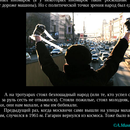
 дороже машины). Но с политической точки зрения народ был е
ротуарах стоял безлошадный народ (или те, кто успел с 
и за руль сесть не отважился). Стояли пожилые, стоял молодняк
ки, они нам махали, а мы им бибикали.
дущий раз, когда москвичи сами вышли на улицы маха
м, случился в 1961-м. Гагарин вернулся из космоса. Тоже было в
©А.Мин