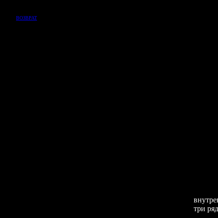
ВОЗВРАТ
внутре
три ряд
В жиз