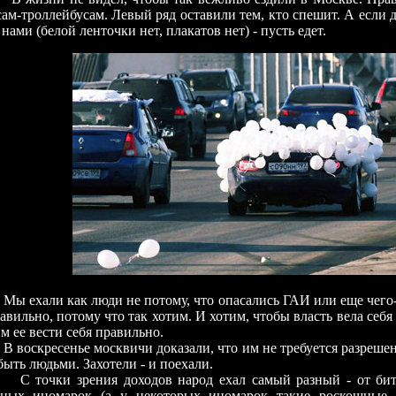
сам-троллейбусам. Левый ряд оставили тем, кто спешит. А если 
 нами (белой ленточки нет, плакатов нет) - пусть едет.
ли как люди не потому, что опасались ГАИ или еще чего-
равильно, потому что так хотим. И хотим, чтобы власть вела себ
м ее вести себя правильно.
ресенье москвичи доказали, что им не требуется разрешения
быть людьми. Захотели - и поехали.
ки зрения доходов народ ехал самый разный - от бито
ных иномарок (а у некоторых иномарок такие роскошные 