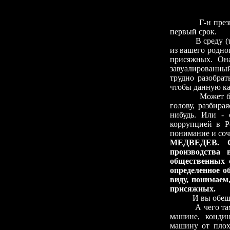
◊
Г-н президент,
первый срок.
В среду (тоже,
из вашего родно
присяжных. Она
завуалированный
трудно разобрат
чтобы данную ка
Может быть, о
голову, разбира
нибудь. Или - 
коррупцией в Р
понимание и соч
МЕДВЕДЕВ. С
производства
общественных 
определенное о
виду, понимаем
присяжных.
И вы обещали «
А чего там сло
машине, кондиц
машину от плох