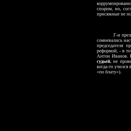
коррумпированн
спорим, но, сог
присяжные не по
◊
Г-н президент,
сомневались нас
председателя п
реформой, - в т
Антон Иванов. Н
судьей
, не пров
когда-то учился
«по блату»).