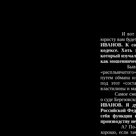
Бывший 
И вот его спр
юристу вам буде
ИВАНОВ. К сож
кодексе. Хоть
который изучал 
как мошенничест
Бывшие студ
«расплывчатого
путем обмана и
под этот «сост
властилины и ма
Самое смешное 
о суде Березовск
ИВАНОВ. Я дум
Российской Фед
себя функции 
производству не
А? По-моему, 
хорошо, если та