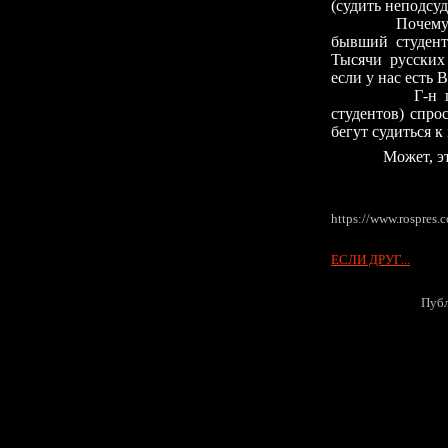
(судить неподсуд
Почему гражда
бывший студент
Тысячи русских 
если у нас есть
Г-н президен
студентов) спро
бегут судиться 
Может, этот ж
https://www.rospres.
ЕСЛИ ДРУГ...
Публ