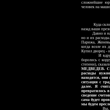
сложнейшие юри
человек на машин
◊
Куда склонится
назад ваши през
Давно и настой
но и их расходы
Парижа, Женевы
когда возле их 
Купил дворец - о
И вдруг вы в 
боролись с корр
степени), сказал
МЕДВЕДЕВ. Стр
расходы нужно
находятся, они 
ситуация с тра
далее. Я счи
превратилось в
сведение счето
сама будет про
мы будем пресле
Вы, г-н през