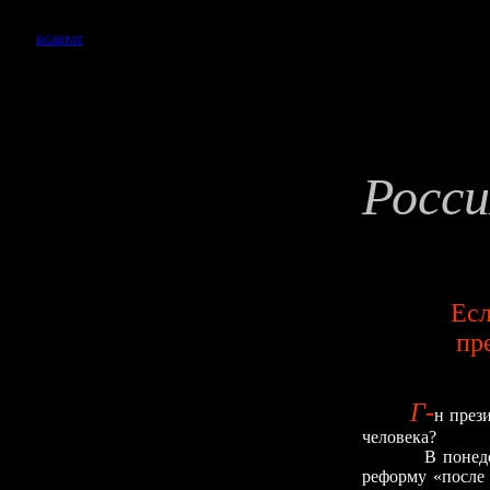
ВОЗВРАТ
Росси
Есл
пре
Г-
н през
человека?
В понедельник
реформу «после