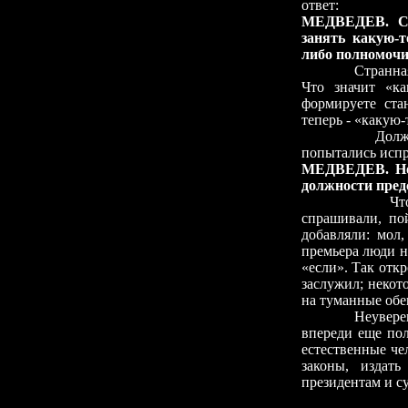
ответ:
МЕДВЕДЕВ. Сн
занять какую-т
либо полномочи
Странная фраза
Что значит «к
формируете ста
теперь - «какую-
Должно быть,
попытались испр
МЕДВЕДЕВ. Но е
должности пред
Что значит «
спрашивали, по
добавляли: мол
премьера люди н
«если». Так отк
заслужил; некот
на туманные обе
Неуверенность 
впереди еще пол
естественные че
законы, издать
президентам и су