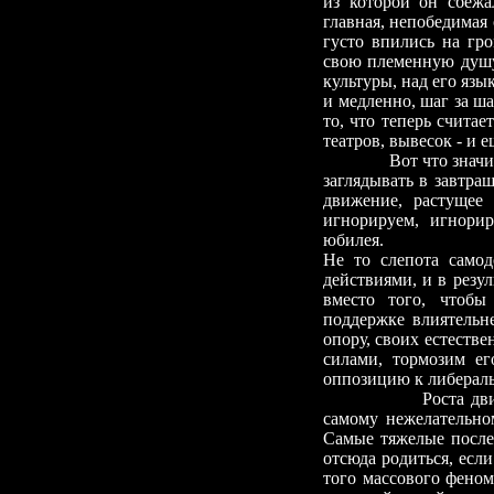
из которой он сбежа
главная, непобедимая
густо впились на гр
свою племенную душу
культуры, над его язы
и медленно, шаг за ша
то, что теперь считае
театров, вывесок
-
и е
Вот что значи
заглядывать в завтра
движение, растущее
игнорируем, игнорир
юбилея.
Не то слепота самод
действиями, и в резу
вместо того, чтобы
поддержке влиятельн
опору, своих естеств
силами, тормозим е
оппозицию к либераль
Роста дв
самому нежелательн
Самые тяжелые после
отсюда родиться, есл
того массового феном