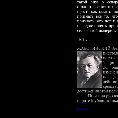
такой визг о сепар
столпотворения и про
просто как талантлив
признать все то, чт
признать, что нет и
народов: понять, приз
силе в этой империи.
г.
1911
ЖАБОТИНСКИЙ
Зее
писател
поэтиче
‘национ
Ж.
-
оди
изменен
послед
действи
средств
достижения этой цели н
Писал на русско
иврите (публицистика
НАЧАЛО