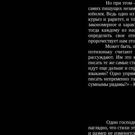
Но при этом
-
самих пишущих незаме
юбилея. Ведь одно из
курьез и раритет, и 
закономерное и харак
тогда каждому из на
определить свое от
пророчествует нам это
Может быть, о
потихоньку считают 
рассуждают. Им это к
писать те же самые ст
идут еще дальше и сп
языками? Одно упрям
писать непременно т
сумнымы рядамы?»
-
К
Один господи
наглядно, что стихи э
и размер не изменитс