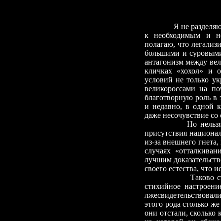
Я не разделя
к необходимым и но
полагаю, что легализ
большими и суровыми
антагонизм между вел
кличках «хохол» и 
условий не только ук
великороссами на по
благотворную роль в 
и недавно, в одной к
даже несочувствие со
Но нельзя 
присутствия национал
из-за внешнего гнета,
случаях «отталкиван
лучшим доказательств
своего естества, что 
Таково стихийное 
стихийное настроени
лжесвидетельствовали
этого рода столько ж
они отстали, сколько 