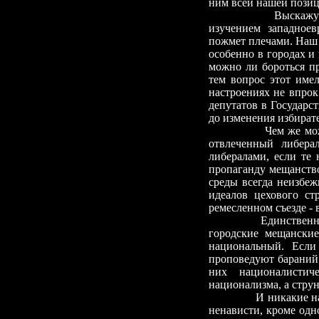
ним всей нашей позиц
Выскажу о
изучением западноев
пожмет плечами. Наш 
особенно в городах и 
можно ли бороться пр
тем вопрос этот име
настроениях не впрок
депутатов в Государ
до изменения избирате
Чем же мо
отвлеченный либера
либералами, если те
пропаганду мещанство
среды всегда неизбе
идеалов цехового с
ремесленном съезде
-
в
Единственны
городские мещанские
национальный. Если
проповедуют бараний 
них националистич
национализма, а стру
И никакие на
ненависти, кроме одн