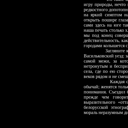
игру природы, нечто 
редкостного допотопно
на яркий симптом на
открыть пошире глаз
сами здесь на юге та
наша печать столько х
мы под конец соверш
действительность, ка
городами колышется с
Загляните 
Васильковский уезд: 
самой межи, за кот
нетронутым и беспри
села, где по ею стор
веков рядом и не сме
Каждая ст
обычай; женятся толь
понимания. Съездил 
прежде чем говорит
выразительного «отт
белорусской этногра
мораль неразумным ди