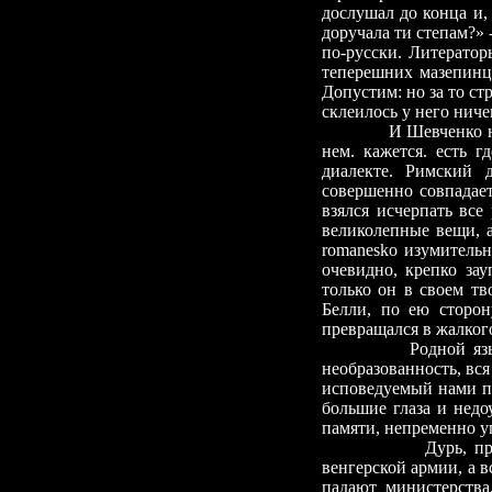
дослушал до конца и,
доручала ти степам?»
по-русски. Литератор
теперешних мазепинце
Допустим: но за то с
склеилось у него ниче
И Шевченко не
нем. кажется. есть 
диалекте. Римский 
совершенно совпадает
взялся исчерпать все
великолепные вещи, 
romanesko изумительн
очевидно, крепко зау
только он в своем т
Белли, по ею сторо
превращался в жалко
Родной язы
необразованность, вс
исповедуемый нами п
большие глаза и недо
памяти, непременно уп
Дурь, п
венгерской армии, а в
падают министерств