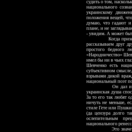
судить о том
,
наскольк
национального созна
украинскому движен
положения вещей, что
думаю, что гадают и
плане, и не заглядыва
-
увидим. А может быт
Когда прих
рассказываем друг др
простого бедного л
«Народничество» Шевче
имел бы ни в чьих гла
Шевченко есть наци
субъективном смысле,
взрывами дикой вражд
национальный поэт по
Он дал и 
украинская душа спо
За то его так любят о
ничуть не меньше, е
стиле Гете или Пушки
(да цензура долго т
ослепительным пре
национального ренесс
Это знач