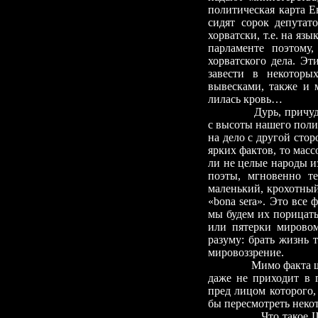
политическая карта 
сидят сорок депутат
хорватски, т.е. на яз
парламенте поэтому,
хорватского дела. Эт
завести в некоторы
вывесками, также и 
лилась кровь…
Дурь, причу
с высоты нашего поли
на дело с другой стор
ярких фактов, то мас
ли не целые народы и
поэты, мгновенно т
маленький, крохотный
«bona sera». Это все
мы будем их порицать
или пятерки мировом
разуму: брать жизнь 
мировоззрение.
Мимо факта ш
даже не приходит в 
пред лицом которого
бы пересмотреть неко
Что такое Ш