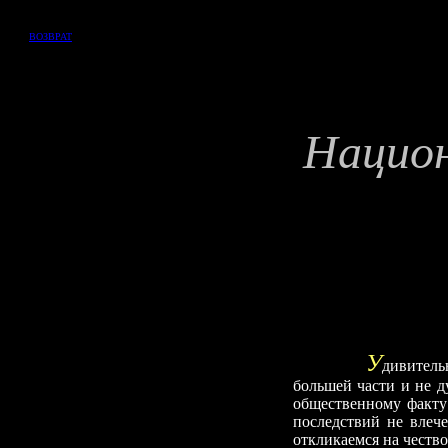
ВОЗВРАТ
Наци
У
дивитель
большей части и не д
общественному факту 
последствий не влеч
откликаемся на чество