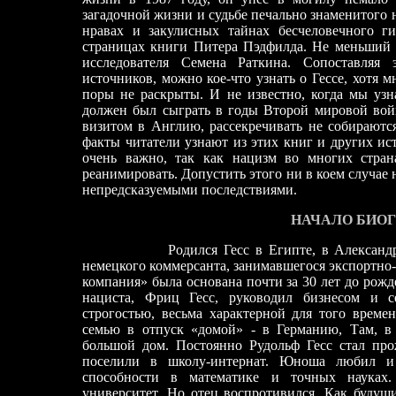
загадочной жизни и судьбе печально знаменитого н
нравах и закулисных тайнах бесчеловечного ги
страницах книги Питера Пэдфилда. Не меньший и
исследователя Сем
е
на Раткина. Сопоставляя 
источников, можно кое
-
что узнать о Гессе, хотя 
поры не раскрыты. И не известно, когда мы узн
должен был сыграть в годы Второй мировой войн
визитом в Англию, рассекречивать не собираютс
факты читатели узнают из этих книг и других ис
очень важно, так как нацизм во многих стра
реанимировать. Допустить этого ни в коем случае н
непредсказуемыми последствиями.
НАЧАЛО БИО
Родился Гесс в Египте, в Александ
немецкого коммерсанта, занимавшегося экспортно
компания» была основана почти за 30 лет до рожд
нациста, Фриц Гесс, руководил бизнесом и 
строгостью, весьма характерной для того време
семью в отпуск «домой» -
в Германию, Там, в
большой дом. Постоянно Рудольф Гесс стал прож
поселили в школу
-
интернат. Юноша любил и
способности в математике и точных науках.
университет. Но отец воспротивился. Как будущ