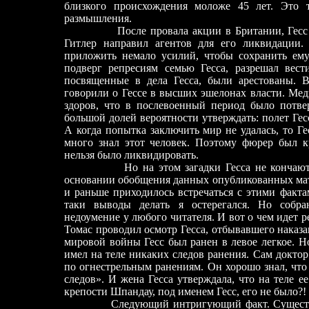
близкого происхождения моложе 45 лет. Это 
размышления.
После провала акции в Британии, Гесс бы
Гитлер направил агентов для его ликвидации
приложить немало усилий, чтобы сохранить ем
подверг репресиям семью Гесса,
разрешал вест
посвящ
е
нные в дела Гесса, были арестованы. 
говорили о Гессе в высших эшелонах власти. Мед
здоров, что в послевоенный период было потве
большой долей вероятности утверждать: пол
е
т Ге
А когда попытка заключить мир не удалась, то Г
много знал этот человек. Поэтому фюрер был кр
нельзя было ликвидировать.
Но на этом загадки Гесса не кончаются
основании обобщения данных опубликованных мате
и раньше приходилось встречаться с этими факт
таки выводы делать я остерегался. Но собр
недоумение у любого читателя. И вот о чем идет р
Томас проводил осмотр Гесса, отбывавшего наказ
мировой войны Гесс был ранен в левое л
е
гкое. Н
имел на теле никаких следов ранения. Сам докто
по огнестрельным ранениям.
Он хорошо знал, что
следов». И жена Гесса утверждала, что на теле е
е
крепости Шпандау, под именем Гесс, его не было?!
Следующий интригующий факт. Существ