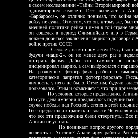
в сво
е
м исследовании «Тайны Второй мировой вой
одномоторном самол
е
те Гесс вылетает в Анг
«Барбаросса», он отлично понимал, что война н
рейху не сулит. Отметим, что он, к тому же, был 
внешней политики рейха и имел в той стране мно
он сош
е
лся в период Олимпийских игр в Герма
должен добиться заключения мирного договора с 
войне против СССР.
Самол
е
т, на котором летел Гесс, был 
будучи «наци-2», он не менее двух раз в недел
потерять форму. Дабы этот самол
е
т не попа
инсценировал аварию, а сам выбросился с параш
На различных фотографиях разбитого самол
е
т
категорически запретил фотографировать Гесс
личность, у него не было. Отметим, будучи клас
пользовался. Этим и объясняется, что при приземл
Но условия, которые предлагались Англии, 
По сути дела империи предлагалось подчиниться Т
случае победы над Россией, степень этой подчин
е
Гесс предлагал отстранить от власти Черчилля и с
что все эти предложения были отвергнуты. Все п
Англии не устоять.
Но возникает вопрос другого порядка: а 
вылететь в Англию? Анализируя работы Раткин