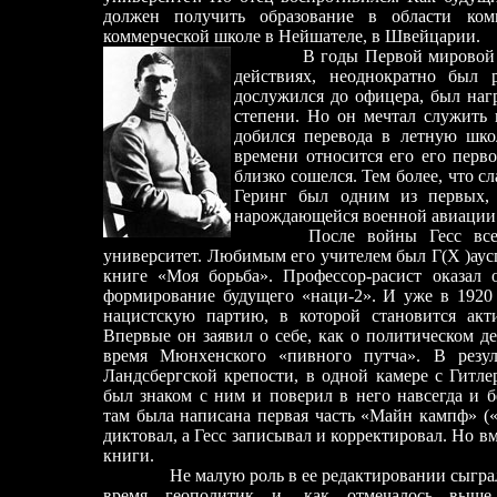
должен получить образование в области ком
коммерческой школе в Нейшателе, в Швейцарии.
В годы Первой мировой 
действиях, неоднократно был 
дослужился до офицера, был наг
степени. Но он мечтал служить 
добился перевода в л
е
тную шко
времени относится его его перв
близко сош
е
лся. Тем более, что с
Геринг был одним из первых, 
нарождающейся военной авиации
После войны Гесс вс
университет. Любимым его учителем был Г(Х )аус
книге «Моя борьба». Профессор
-
расист оказал 
формирование будущего «наци-2».
И уже в 1920 
нацистскую партию, в которой становится ак
Впервые он заявил о себе, как о политическом де
время Мюнхенского «пивного путча». В резул
Ландсбергской крепости, в одной камере с Гитле
был знаком с ним и поверил в него навсегда и 
там была написана первая часть «Майн кампф» («
диктовал, а Гесс записывал и корректировал. Но вм
книги.
Не малую роль в е
е
редактировании сыграл
время геополитик и, как отмечалось выше