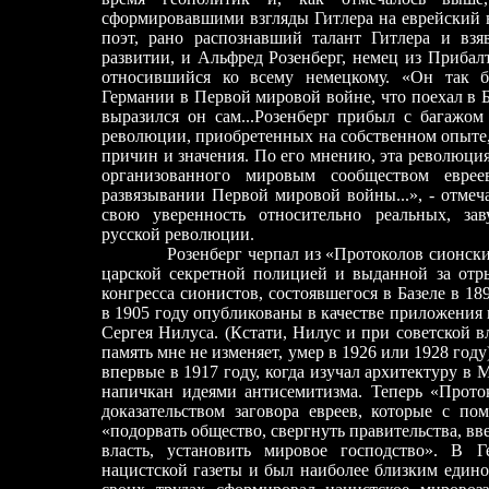
сформировавшими взгляды Гитлера на еврейский в
поэт, рано распознавший талант Гитлера и взя
развитии, и Альфред Розенберг, немец из Прибал
относившийся ко всему немецкому. «Он так б
Германии в Первой мировой войне, что поехал в
выразился он сам...Розенберг прибыл с багажом
революции, приобрет
е
нных на собственном опыте
причин и значения. По его мнению, эта революция 
организованного мировым сообществом евре
развязывании Первой мировой войны...», - отмеч
свою уверенность относительно реальных, за
русской революции.
Розенберг черпал из «Протоколов сионских м
царской секретной полицией и выданной за отр
конгресса сионистов, состоявшегося в Базеле в 1
в 1905 году опубликованы в качестве приложения 
Сергея Нилуса. (Кстати, Нилус и при советской в
память мне не изменяет, умер в 1926 или 1928 год
впервые в 1917 году, когда изучал архитектуру в 
напичкан идеями антисемитизма. Теперь «Проток
доказательством заговора евреев, которые с по
«подорвать общество, свергнуть правительства, вв
власть, установить мировое господство». В 
нацистской газеты и был наиболее близким един