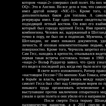
котором «наци
-
2» совершил свой пол
е
т. На них 
OQ». Это в Англии. Но вс
е
дело в том,
что самол
имел другой номер: «NIC
-
11». Кроме того, с
дополнительных баков для топлива. А самол
резервуары имел. Ещ
е
одно важное свидетельств
подходящий л
е
тный костюм. Он взял его взаймы
который был гораздо крупней Гесса. Имя прияте
комбинезона. Человек же, задержанный в Шотланд
точно в пору, не был он и подписан. Мужчина, 
Шотландии, не имел никаких документов, удо
личность. И опознан некомпетентными людьми, к
поверxностно. Кроме того, Черчилль запретил его
Сам Гесс, находясь в крепости,
отказывался видет
первая такая встреча состоялась только в 1969
«наци-2» Вольф Рудцигер заявил, что сразу узнал
его видел в последний раз, когда ему было всего тр
В свете всего изложенного, Ратнер право
«настоящим Гессом»? По мнению Хью Томаса, отм
в борьбе за власть, которая велась между наци
самол
е
т Гесса был сбит над Северным морем по пр
никакого труда организовать исчезновение 
выступавшие против заключения сепаратного мир
узнали о цели пол
е
та и они убили его и направил
После смерти Гесса тюрьму Шпанда
паломничества нацистов, а в 2011 снесли и 