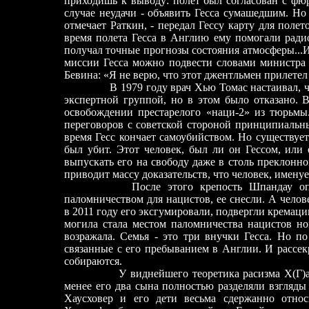
приходишь к выводу: пол
е
т был согласован с фю
случае неудачи
-
объявить Гесса сумашедшим. Но и
отмечает Раткин, - передал Гессу карту для пол
е
т
время пол
е
та Гесса в Англию ему помогали ради
получал точные прогнозы состояния атмосферы...И
миссии Гесса можно подвести словами министра 
Бевина: «Я не верю, что этот джентльмен прилетел
В 1979 году врач Хью Томас настаивал, что
экспертной группой, но в этом было отказано. 
освобождении престарелого «наци
-
2» из тюрьмы.
переговоров с советской стороной принципиальн
время Гесс кончает самоубийством. Но существует
был убит. Этот человек, был ли он Гессом, или
выпускать его на свободу даже в столь преклонн
приводит массу доказательств, что человек, имену
После этого крепость Шпандау опустел
паломничеством для нацистов, е
е
снесли. А челов
в 2011 году его эксгумировали, подвергли кремации
могила стала местом паломничества нацистов но
возражала. Семья
-
это три внучки Гесса. Но по
связанные с
его
пребыванием в Англии. И рассек
собираются.
У виднейшего те
о
ретика расизма Х(Г)
менее его два сына полностью разделяли взгляды 
Хаусховер и его дети весьма сдержанно отно