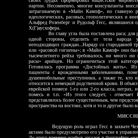
своих трудах сформировал нацистское мировоз
партии. Несомненно, многие консультанты внесл
затрагиваемую в «Майн Кампф», но главную р
идеологических, расовых, геополитических и вне
Альфред Розенберг и Рудольф Гесс, являвшиеся 
Х(Г)аусхофера.
Во главу угла была поставлена раса; для реш
одной стороны, отделить от тела народа у
неподходящих граждан...Наряду со стародавней т
или «расовой гигиены»; в «Майн Кампф» они бы
тысячелетнего рейха требовалось, ни много ни 
расы» арийцев. Но ограничиться этой катего
Готовилась программа «Достойных жить». Из
пациенты с врожд
е
нными заболеваниями, пом
душевнобольные преступники, а также те, кто н
относится к немецкой родственной крови. В объясн
еврейской помеси 1
-
го или 2-го класса, неграх,
помесь и т.п. «Из этого следует, - отмечает
представлялось более существенным, чем предсто
пространства на востоке, хотя и то и другое было 
МИССИ
Ведущую роль играл Гесс в захвате Че
актами было предусмотрено его участие в управле
До этого времени особых загадок в биографии «на