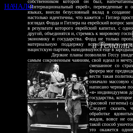
собственником которой он был, напечатанн
НАЧАЛО
«Интернациональный еврей», перевед
е
нные и о
языках, внесли безусловный вклад в создани
настолько идентичны, что кажется
-
Гитлер прост
взглядах Форда и Гитлера на еврейский вопрос за
в результате которого еврейский капитал, с одн
другой, объединятся и, стремясь к мировому госп
экономику и государства. Форд не только пропа
в
Тематич
материальную поддержку всевозможным анти
нацистскую партию, находившуюся ещ
е
в зародыш
Дерзкие планы позволили Гессу увидеть в 
самым сокровенным чаяниям, свой идеал и мечт
смешанное со стра
фюрера мог предвиде
вести такая политик
означало массовую 
написано ч
е
рным по 
«я» индивидуумов д
государства, которо
(расовой гигиены) с
Следует сказать, 
обработке ядовит
жидов, вовсе не оз
такой способ уничтож
это окажется одни