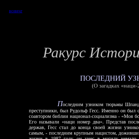
ВОЗВРАТ
Ракурс Истор
ПОСЛЕДНИЙ УЗ
(О загадках «наци-
П
оследним узником тюрьмы Шпанда
преступники, был Рудольф Гесс. Именно он был 
соавтором библии национал
-
социализма - «Моя б
Его называли «наци номер два». Представ посл
держав, Гесс стал до конца своей жизни узни
самым, - последним крупным нацистом, дожившим
жизни в 1987 году, он ун
е
с в могилу немало 