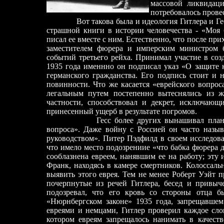
массовой ликвидаци
потребовалось прове
Вот такова была и идеология Гитлера и Гесса.
страшной книги в истории человечества - «Моя
писал е
е
вместе с ним. Естественно, что после при
заместителем фюрера и имперским министром б
событий третьего рейха. Принимал участие в соз
1935 года именнно он подписал указ «О защите к
германского гражданства. Его подпись стоит и 
повинности.
Что же касается «еврейского вопроса
легальным пут
е
м постепенно вытеснялись из жи
час
т
ности, способствовал и декрет, исключающ
принес
е
нный ущерб в результате погромов.
Гесс
более других вынашивал план
вопроса». Даже войну с Россией он часто назыв
руководством». Питер Пэдфилд в сво
е
м исследов
что имело место подозрениие «что бабка фюрера д
сооблазнена евреем, нанявшим е
е
на работу; эту 
Франк, находясь в камере смертников. Колоссаль
выявить этого еврея. Тем не менее Роберт Уэйт п
почерпнутые из речей Гитлера, бесед и привыч
подозревал, что его кровь со стороны отца б
«Нюрнбергском законе» 1935 года,
запрещавшем
евреями и немцами, Гитлер проверил каждое сло
котором евреям запрещалось нанимать в качес