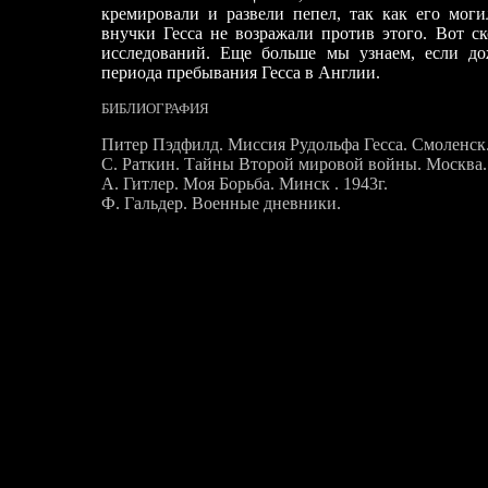
кремировали и развели пепел, так как его моги
внучки Гесса не возражали против этого. Вот с
исследований. Ещ
е
больше мы узнаем, если д
периода преб
ы
вания Гесса в Англии.
БИБЛИОГРАФИЯ
Питер Пэдфилд. Миссия Рудольфа Гесса. Смоленск.
С. Раткин. Тайны Второй мировой войны. Москва.
А. Гитлер. Моя Борьба. Минск . 1943
г.
Ф. Гальдер. Военные дневники.