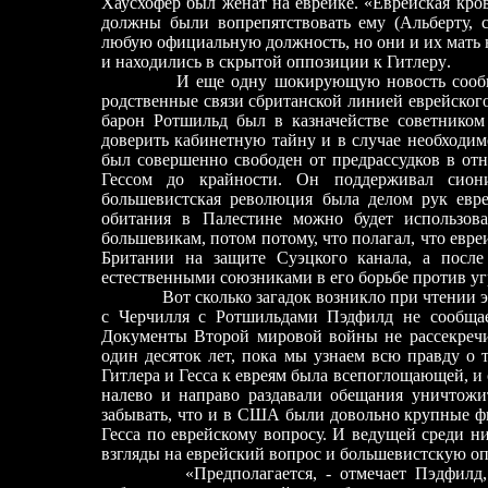
Хаусхофер был женат на еврейке. «Еврейская кров
должны были вопрепятствовать ему (Альберту, с
любую официальную должность, но они и их мать 
и находились в скрытой оппозиции к Гитлеру
.
И ещ
е
одну шокирующую новость сообщ
родственные связи сбританской линией еврейског
барон Ротшильд был в казначействе советнико
доверить кабинетную тайну и в случае необходимо
был совершенно свободен от предрассудков в отн
Гессом до крайности. Он поддерживал сиони
большевистская революция была делом рук евр
обитания в Палестине можно будет использова
большевикам, потом потому,
что полагал, что евр
Британии на защите Суэцкого канала, а посл
естественными союзниками в его борьбе против уг
Вот сколько загадок возникло при чтении этой
с Черчилля с Ротшильдами Пэдфилд не сообщае
Документы Второй мировой войны не рассекречи
один десяток лет, пока мы узнаем всю правду о 
Гитлера и Гесса к евреям была всепоглощающей, и 
налево и направо раздавали обещания уничтожи
забывать, что и в США были довольно крупные ф
Гесса по еврейскому вопросу. И ведущей среди н
взгляды на еврейский вопрос и большевистскую опа
«Предполагается, - отмечает П
э
дфилд,