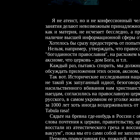
Я не атеист, но и не конфессионный че
занятия делают невозможным принадлежнос
как и материя, не исчезает бесследно, а 
наличие высшей информационной сферы отри
Хотелось бы сразу предостеречь от попы
Нельзя, например, утверждать, что правос
"богоданности православия", на расхожем 
аксиоме, что церковь - дом Бога, и т.п.
Каждый раз, пытаясь спорить, мы должны
обсуждать приложения этих основ, аксиом,
Так вот. Исторические исследования нац
не такой уж запуганный идиот, безогово
насильственного вбивания нам христианст
наездам, согласились на православную церк
русского, в самом укромном ее уголке жив
за 1000 лет хоть иногда воздерживались от
Tabula rasa!
Сядьте на бревна где-нибудь в России 
слова почтения к церкви, правительству, а
восстали из атеистического греха и восси
вакуум", пока мы его сами собой не запол
Церковь православная (да, пожалуй, и лю