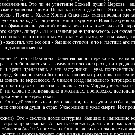
ановлениям. Это ли не угнетение Божьей души? Церковь - ещ
ми и удовольствиями. Церковь - не есть дом Бога. Это - ларек 
обор". Прямо в Храме Христа Спасителя смонтировали зал за
русского народа". Национал-фашист художник Илья Глазунов зал
ин (фамилию не уловил) клялся, что он - тоже русский народ,
ого клоуна, лидера ЛДПР Владимира Жириновского. Он сказал 
севшихся золотопогонных «казаков» ментами, участковыми, изг
 - засветил, что все они - бывшие стукачи, а то и платные аге
… под аплодисменты!
илоне. И центр Вавилона - большая башня-переросток - наша до
ра. Ни тебе покаяться за коммунистические грехи, ни предлож
и и врачи предлагали, а эти заступники - увы, постеснялись
 перед Богом не смели бы носить золоченых риз, пока последн
ы ездить на мерседесах. А я видел заезд нынешнего патриарха в
й, проституток начальство загнало за угол. Морды у всех были 
ей, ни слова не понимающих в молитвах, проповедях, песнопен
 прихожан примерно такая:
и. Они действительно ищут спасения, но не души, а себя вцел
поиск спасения души, а страх. Ужас жизни и ужас смерти. Их про
хожан). Это - сволочь номенклатурная, бывшие и нынешние к
 - страна православная. А значит, ее вожди должны в церковь ход
 общества (до 10% прихожан). Они аналогичны покорителям амер
ь боятся. В церковь заходят, сняв шапку, перекрестясь и поставив