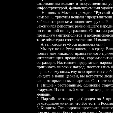
самозванным вождям и искусственным уст
инфраструктурой, финансируемыми удобства
На днях в Москве проходил "Русский с
камеры. С трибуны вещали "представители 
хайль-гитлеровским поднятием руки. Равв
Закончился репортаж речью нашего народн
но истинной по содержанию. Он назвал рас
президиум (митрополитов и архиепископов)
тоже обматерил соответственно. И вышел 
А вы говорите «Русь православная»!
Мы тут не на Руси живем, а в граде Вав
подает нам никакого нравственного приме
интеллигенция предлагала, евреи-политик
сограждан. Настоящие предстатели народа
принимать мирских наград, постеснялись б
черных лимузинах, еду всю привезли с собо
Зайдите в наши церкви, вы встретите люд
слов, которые он выговаривал. Статистика
1. Нищие - растерзанные, одинокие старух
старухам. Их главный мотив - не вера, не 
меньше.
2. Партийные товарищи (процентов 5 при
руководящее мнение, что Бог есть, и Россия
3. Бандиты. Это широкая прослойка нашего
под ног, живут богато, но не долго. Умират