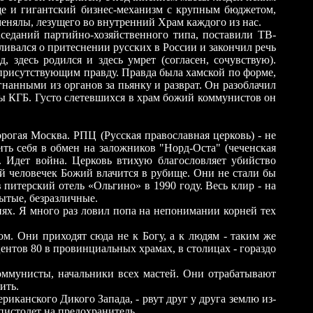
е и гигантский бизнес-механизм с крупным бюджетом,
менялы, лезущего во внутренний Храм каждого из нас.
седаний партийно-хозяйственного типа, поставили ТВ-
ивался о притеснении русских в России и закончил речь
 здесь родился и здесь умрет (согласен, сочувствую).
присутствующим правду. Правда была хамской по форме,
нанными из органов за пьянку и разврат. Он разоблачил
нты КГБ. Густо слетевшихся в храм божий коммунистов он
рогая Москва. РПЦ (Русская православная церковь) - не
ить себя в обмен на заложников "Норд-Оста" (чеченская
). Идет война. Церковь втихую благословляет убийство
ий человечек Божий влачится в рубище. Они не стали бы
 питерский отель «Ольгино» в 1990 году. Весь клир - на
сытые, безразличные.
иях. Я много раз ловил попа на непонимании корней тех
ом. Они приходят сюда не к Богу, а к людям - таким же
центов 80 в провинциальных храмах, в столицах - гораздо
оммунисты, начальники всех мастей. Они отрабатывают
ить.
иканского Дикого Запада, - рвут друг у друга землю из-
 пистолет на предохранитель.