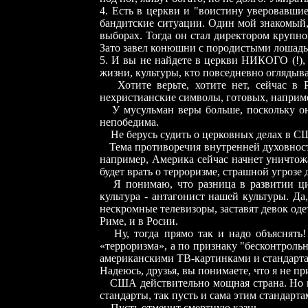
4. Есть в церкви и "воистину уверовавшие
бандитские ситуации. Один мой знакомый,
выборах. Тогда он стал директором крупно
Зато завел конюшни с породистыми лошадьм
5. И вы не найдете в церкви НИКОГО (!), 
жизни, культуры, кто повседневно оглядыва
Хотите верьте, хотите нет, сейчас 
нехристианские символы, готовых, наприме
У мусульман веры больше, поскольку он
непобедима.
Не берусь судить о церковных делах в СШ
Тема противоречия внутренней духовност
например, Америка сейчас начнет уничтож
будет врать о терроризме, страшной угрозе
Я понимаю, что разница в развитии ци
культура - антагонист нашей культуры. Да
нескромные телевизоры, заставят девок оде
Риме, и в Росии.
Ну, тогда прямо так и надо объяснят
«терроризма», а по признаку "бесконтроль
американскими ТВ-картинками и стандарта
Надеюсь, друзья, вы понимаете, что я не п
США действительно мощная страна. Но не
стандарты, так пусть и сама этим стандарта
Пусть отменит смертную казнь.