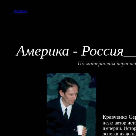
ВОЗВРАТ
Америка - Россия
___
По материалам перепис
Кравченко Се
наук
;
автор ист
империи. Истор
основания до н