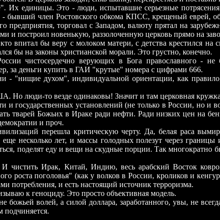
". Их единицы. Это - люди, испытавшие серьезные потрясения 
 - бывший член Ростовского обкома КПСС, крещеный еврей, обр
го предприятия, торговал с Западом, валюту прятал на зарубеж
и и построил новенькую, раззолоченную церковь прямо на заво
кто впитал бы веру с молоком матери, с детства крестился на
лся бы на законы христианской морали. Это грустно, конечно.
в России чистосердечно верующих в Бога православного - не
р, за деньги купить в ГАИ "крутые" номера с цифрами 666.
и - "нищие духом", индивидуальной ориентации, как правило,
А. Но люди-то везде одинаковы! Значит и там церковная кружка 
и и государственных установлений (не только в России, но и в
ать тварей Божьих в Ираке ради нефти. Ради низких цен на бе
 демократии и проч.
вилизаций перешла критическую черту. Да, белая раса вымира
, еще несколько лет, и массы голодных полезут через границы
ться, поделят еду и вещи на скудные порции. Так многократно бы
ь! И чистить Ирак, Китай, Индию, весь арабский Восток ков
ного роста поголовья" (как у волков в России, кроликов и кенг
ми потребления, и есть настоящий источник терроризма.
ризываю к геноциду. Это просто объективная модель.
 божьей волей, а силой доллара, заработанного, увы, не всегд
м подчиняется.