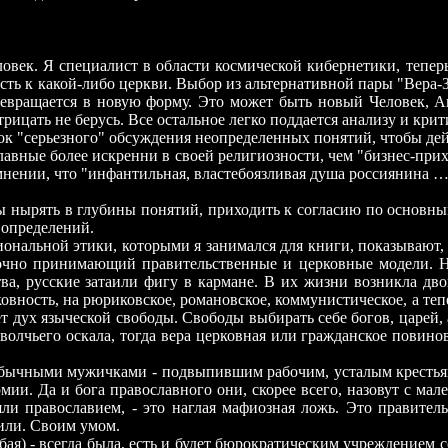
ловек. Я специалист в области космической кибернетики, тепер
ть к какой-либо церкви. Выбор из альтернативной пары "Вера-
превращается в новую форму. Это может быть новый Человек, Ан
цать не берусь. Все остальное легко поддается анализу и крит
ток "серьезного" обсуждения неопределенных понятий, чтобы де
лавные более искренни в своей религиозности, чем "бизнес-при
мнении, что "инфантильная, властебоязливая душа россиянина …
 нырять в глубины понятий, приходить к согласию по основным
 определений.
иональной этики, которыми я занимался для книги, показывают,
рочно принимающий правительственные и церковные модели. На
ва, русские затаили фигу в кармане. В их жизни возникла д
овность, на рюриковское, романовское, коммунистическое, а теп
ет дух языческой свободы. Свободы выбирать себе богов, царей
 волчьего оскала, тогда вера церковная или гражданское повино
с обычными мужичками - подвыпившим рабочим, усталым кресть
рмии. Да и бога православного они, скорее всего, назовут с мал
яли православием, - это наглая мафиозная ложь. Это правитель
нили. Своим умом.
бая) - всегда была, есть и будет бюрократическим учреждением