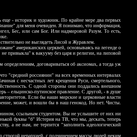
ь еще - историк и художник. По крайне мере два первых
Знание" для меня очевиден. Я понимаю, что информация,
гел, Бес, или сам Бог. Или надмировой Разум. То есть,
ике.
йствительно не выглядеть Лисой и Журавлем.
хожане" американских церквей, основываясь на легенде о
 не привыкла" к вакууму без царя и религии, на липовой
 определениям, договариваться об аксиомах, а тогда уж
 что "средний россиянин" на всех временных интервалах
чиная с несчастных лет крещения Руси, смертельного,
войственность. С одной стороны они поддались внешним
ерь – ельцинско-путинское правление. С другой, - в душе
, авторитетов. Если бы наши мирские и церковные власти
вение, может, и вошли бы в наш генокод. Но нет. Чисты.
янином, ссыльным студентом. Вы не услышите от них ни
енькой буквы "б" Истерия на ТВ, что мы, дескать, теперь
ству, а не нам, не терпится "заполнить идеологический
 со строгой иерархией, с подчинением массы людей неким