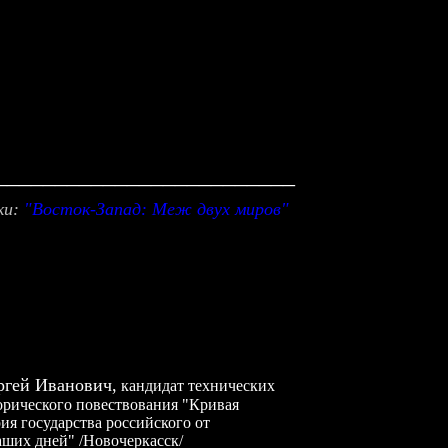
_________________________
ки:
"
Восток-Запад: Меж двух миров
"
ргей Иванович,
кандидат технических
орического повествования
"
Кривая
ия государства российского от
аших дней
" /
Новочеркасск
/