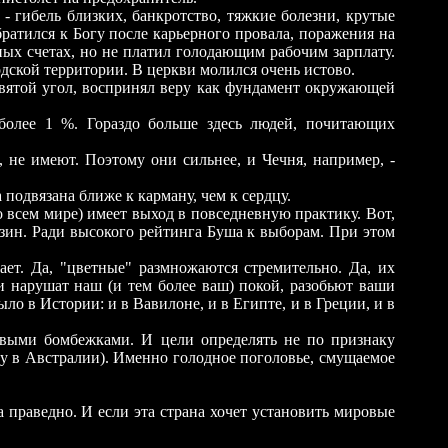
- гибель близких, банкротство, тяжкие болезни, крутые
атился к Богу после карьерного провала, поражения на
ных счетах, но не платил голодающим рабочим зарплату.
дской территории. В церкви молился очень истово.
 святой угол, воспринял веру как фундамент окружающей
 более 1 %. Гораздо больше здесь людей, почитающих
 не имеют. Поэтому они сильнее, и Чечня, например, -
подвязана ближе к карману, чем к сердцу.
о всем мире) имеет выход в повседневную практику. Вот,
нзин. Ради высокого рейтинга Буша к выборам. При этом
ет. Да, "цветные" размножаются стремительно. Да, их
 и нарушат наш (и тем более ваш) покой, разобьют ваши
ло в Истории: и в Вавилоне, и в Египте, и в Греции, и в
ровыми бомбежками. И цели определять не по признаку
уру в Австралии). Именно голодное поголовье, смущаемое
а праведно. И если эта страна хочет установить мировые