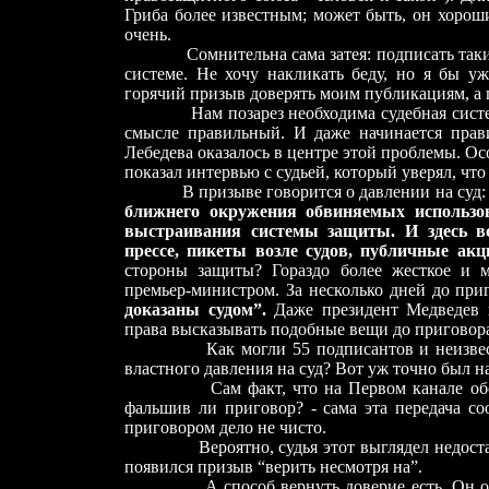
Гриба более известным; может быть, он хороши
очень.
Сомнительна сама затея: подписать таким 
системе. Не хочу накликать беду, но я бы уж
горячий призыв доверять моим публикациям, а 
Нам позарез необходима судебная система,
смысле правильный. И даже начинается прави
Лебедева оказалось в центре этой проблемы. Ос
показал интервью с судьей, который уверял, что
В призыве говорится о давлении на суд
ближнего окружения обвиняемых использо
выстраивания системы защиты. И здесь вс
прессе, пикеты возле судов, публичные акц
стороны защиты? Гораздо более жесткое и м
премьер-министром. За несколько дней до при
доказаны судом”.
Даже президент Медведев в
права высказывать подобные вещи до приговор
Как могли 55 подписантов и неизвестный
властного давления на суд? Вот уж точно был 
Сам факт, что на Первом канале обсужда
фальшив ли приговор? - сама эта передача с
приговором дело не чисто.
Вероятно, судья этот выглядел недостаточ
появился призыв “верить несмотря на”.
А способ вернуть доверие есть. Он очень