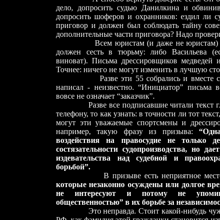
дело, допросить судью Данилкина и обвини
допросить шоферов и охранников: ездил ли су
приговор и должен был соблюдать тайну сов
дополнительные части приговора? Надо провер
Всем юристам (и даже не юристам) ясно,
должен сесть в тюрьму: либо Васильева (ес
виноват). Письма дрессировщиков медведей и
Точнее: ничего не могут изменить в лучшую сто
Разве эти 55 собрались и вместе сочин
написал - неизвестно. “Инициатор” письма в
вовсе не означает “заказчик”.
Разве все подписавшие читали текст глаза
телефону, то как узнать: в точности ли тот тек
могут эти уважаемые спортсмены и дрессиро
например, такую фразу из призыва:
“Одн
воздействия на правосудие не только д
состязательности судопроизводства, но да
издевательства над судебной и правоохр
борьбой”.
В призыве есть неприятное мест
которые незаконно осуждены или долгое вре
не интересуют и потому не упомин
общественностью” в их борьбе за независимос
Это неправда. Стоит какой-нибудь чужой 
РФ, как фамилия этой гражданки становится из