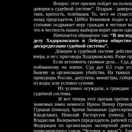
Вопрос: этот призыв пойдет на пользу ил
доверия к судебной системе”. Подрыв - диверс
танк, крепость, телебашня. То, чего не сущест
назад председатель ЦИКи Вешняков подал в с
статьями подрывает веру граждан в честные в
что в честность наших выборов верит около одн
Начинается обращение так:
“В послед
делу Ходорковского и Лебедева обществ
дискредитации судебной системы”.
Доверие к судебной системе действительн
вчера, и не с приговора Ходорковскому. Разве п
Если вспомнить громкие дела… Суд дал 9
пойманному на взятке. Суд дал 6,5 года ус
Быкову за организацию убийства. На тяжких 
прокуроры России, депутаты, министры, губер
из воды; или условно сухими.
Их условно осуждали, а граждане 
судебной системы.
И вот теперь этот призыв против подры
знакомых имен немного: Ирина Винер (тренер
Гурцкая (певица), братья Запашные (дрессиро
Канделаки), Николай Расторгуев (певец). Е
Владислав Валерьевич (председатель рабочей 
Федерации по организации экспертной деятел
правозащитного союза “Человек и закон”). Дли