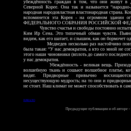
убеждённость граждан в том, что они живут в д
Северной Корее. Она так и называется “народно
народная народовластная властонародная страна. Ко
вспоминется эта Корея
-
на огромном здании 
ФЕДЕРАЛЬНОГО СОБРАНИЯ РОССИЙСКОЙ ФЕД
Чувство счастья и свободы постоянно испыт
Ким Ир Сена. Это типичный обман чувств. Пьяно
видим, как его шатает, и слышим, как он бормочет о
Медведев несколько раз настойчиво повторял
была такая: “У нас демократия, а кто со мной не со
этого наши чиновники (вплоть до самого последнего 
у нас демократия.
Убеждённость
-
великая вещь. Приходя
волшебную ткань и сошьют волшебное платье, кот
видят. Придворные привычно восхищаютс
несуществующую мудрость; на то они и придворные
не стоит. Наш климат не может способствовать в сам
НАЧАЛО
Предыдущие публикации и об авторе - 