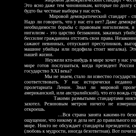
Это ясно даже тем чиновникам, которые по долгу 
будто бы честные выборы у нас есть.
Мировой демократический стандарт
-
сп
Надо ли говорить, что у нас его нет? Даже демокр
необходимости борьбы с правовым нигилизмом, в 
нигилизм
-
это царство беззакония, заказных убий
бессилие гражданина отстоять свои права. Незаконн
сажают невинных, отпускают преступников, выго
машине убийцы или педофила стоит мигалка). Эт
нашей жизни.
Неужели кто-нибудь в мире хочет у нас уч
мире готов послушаться, когда президент России
государство XXI века?
Мы не знаем, стало ли известно государст
соответствовать. У нас исторически недавно
пролетариата Ленин. Знал ли мировой пролет
американский, или австралийский), что его вождь стр
Такими размытыми стандартами никто не см
захотел. Резиновым метром ничего не измери
откроешь.
…Вся страна занята какими-то без
ощущение, что никому и дела нет до правильного по
мире. Никто не обсуждает стандарты президента; ск
(любовь к мудрости, иногда безответная). Вот почита