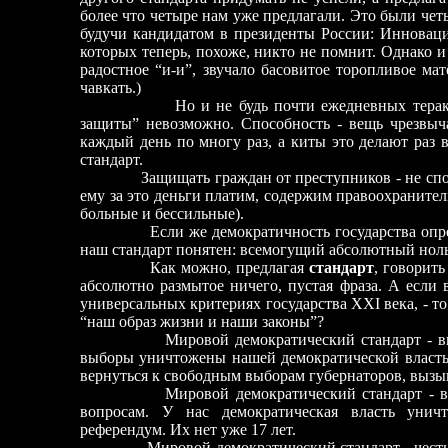
более что четыре нам уже предлагали. Это были чет
будучи кандидатом в президенты России: Инноваци
которых теперь, похоже, никто не помнит. Однако и 
радостное “и-и”, звучало басовитое торопливое м
чавкать.)
Но и не будь почти ежедневных терак
защиты” невозможно. Способность
-
вещь чрезвыча
каждый день по многу раз, а киты это делают раз
стандарт.
Защищать граждан от преступников
-
не спо
ему за это деньги платим, содержим правоохраните
больные и бессильные).
Если же демократичность государства опр
наш стандарт понятен: всемогущий абсолютный ноль 
Как можно, предлагая
стандарт
, говорит
абсолютно размытое ничего, пустая фраза. А если 
универсальных критериях государства XXI века,
-
то
“наш образ жизни и наши законы”?
Мировой демократический стандарт
-
вы
выборы уничтожены нашей демократической власть
вернуться к свободным выборам губернаторов, вызы
Мировой демократический стандарт
-
в
вопросам. У нас демократическая власть унич
референдум. Их нет уже 17 лет.
Мировой демократический стандарт
-
чест