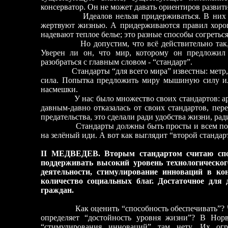
консерватор. Он не может давать ориентиров развити
Идеалов нельзя придерживаться. В них 
жертвуют жизнью. А придерживаются правил хорош
надевают теплое белье; это разные способы согреться
Но допустим, что всё действительно так
Уверен ли он, что мир, которому он предложил 
разобраться с главным словом
-
“стандарт”.
Стандарты “для всего мира” известны: метр,
сила. Попытка предложить миру мышиную силу ил
насмешки.
У нас было множество своих стандартов: ар
давным-давно отказалась от своих стандартов, пе
предательства, это сделали ради удобства жизни, рад
Стандарты должны быть просты и всем пон
на зелёный иди. А вот как выглядит “второй стандар
II МЕДВЕДЕВ. Вторым стандартом считаю спос
поддерживать высокий уровень технологическог
деятельности, стимулирование инноваций в кон
количество социальных благ. Достаточное для 
граждан.
Как оценить “способность обеспечивать”? 
определяет “достойность уровня жизни”? В Нор
“стимулирования инноваций” там нету. Их ог