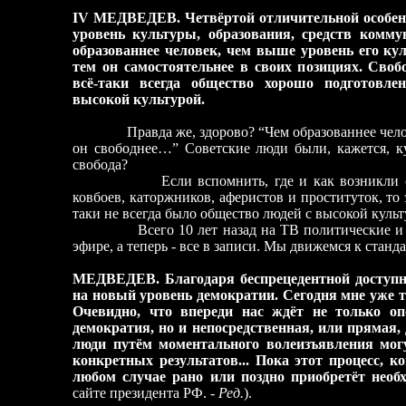
IV МЕДВЕДЕВ. Четвёртой отличительной особен
уровень культуры, образования, средств комм
образованнее человек, чем выше уровень его кул
тем он самостоятельнее в своих позициях. Сво
всё-таки всегда общество хорошо подготовле
высокой культурой.
Правда же, здорово? “Чем образованнее чело
он свободнее…” Советские люди были, кажется, к
свобода?
Если вспомнить, где и как возникли
ковбоев, каторжников, аферистов и проституток, то 
таки не всегда было общество людей с высокой культ
Всего 10 лет назад на ТВ политические 
эфире, а теперь
-
все в записи. Мы движемся к станда
МЕДВЕДЕВ. Благодаря беспрецедентной доступн
на новый уровень демократии. Сегодня мне уже т
Очевидно, что впереди нас ждёт не только опо
демократия, но и непосредственная, или прямая, 
люди путём моментального волеизъявления могут
конкретных результатов... Пока этот процесс, к
любом случае рано или поздно приобретёт нео
сайте президента РФ.
-
Ред.
).