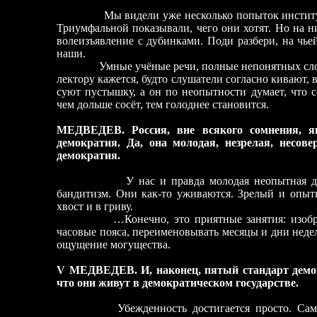
Мы видели уже несколько попыток инстит
Триумфальной показывали, чего они хотят. Но на н
волеизъявление с дубинками. Поди разбери, на чье
наши.
Умные учёные речи, полные непонятных слов
лектору кажется, будто слушатели согласно кивают,
суют пустышку, а он по неопытности думает, что 
чем дольше сосёт, тем голоднее становится.
МЕДВЕДЕВ. Россия, вне всякого сомнения, яв
демократия. Да, она молодая, незрелая, несове
демократия.
У нас и правда молодая неопытная 
бандитизм. Они как-то уживаются. Зрелый и опыт
хвост и в гриву.
…Конечно, это приятные занятия: изобр
часовые пояса, переименовывать месяцы и дни нед
ощущение могущества.
V МЕДВЕДЕВ. И, наконец, пятый стандарт дем
что они живут в демократическом государстве.
Убежденность достигается просто. Сам