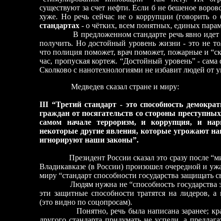
существуют за счет нефти. Если б не бешеное воров
хуже. Но речь сейчас не о коррупции (говорить о 
стандартах
-
о чётких, всем понятных, единых парам
В предложенном стандарте речь явно идет
получить. Но достойный уровень жизни
-
это не то
что полиция поможет, врач поможет, пожарные и “ско
час, пропуская кортеж. “Достойный уровень”
-
сама 
Сколково с нанотехнологиями не избавит людей от 
Медведев сказал стране и миру:
III
“Третий стандарт
-
это способность демократ
граждан от посягательств со стороны преступны
самом начале терроризм, и коррупция, и нар
некоторые другие явления, которые угрожают на
игнорируют наши законы”.
Президент России сказал это сразу после “
Владикавказе (в России) произошел очередной и ужа
миру “стандарт способности государства защищать с
Людям нужна не “способность государства 
эти защитные способности тратятся на лидеров, а
(это видно по соцопросам).
Понятно, речь была написана заранее; кр
другого стандарта придумать не успели, а предлага