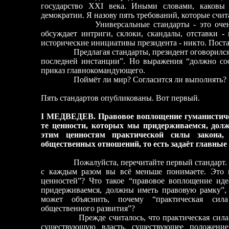
государство XXI века. Иными словами, каковы 
демократии. Я назову пять требований, которые счи
Универсальные стандарты - это очень ва
обсуждает интриги, склоки, скандалы, отставки 
исторические инициативы президента - никто. Поста
Предлагая стандарты, президент оговорился
последней инстанции”. Но выражения “должно соот
приказ главнокомандующего.
Поймёт ли мир? Согласится ли выполнять?
Пять стандартов опубликованы. Вот первый.
I МЕДВЕДЕВ. Правовое воплощение гуманистическ
те ценности, которых мы придерживаемся, дол
этим ценностям практической силы закона, 
общественных отношений, то есть задаёт главные
Пожалуйста, перечитайте первый стандарт. 
с каждым разом вы всё меньше понимаете. Это к
ценностей”? Что такое “правовое воплощение ид
придерживаемся, должны иметь правовую рамку”, 
может объяснить, почему “практическая сил
общественного развития”?
Прежде считалось, что практическая сила
существующую власть, существующее положение.