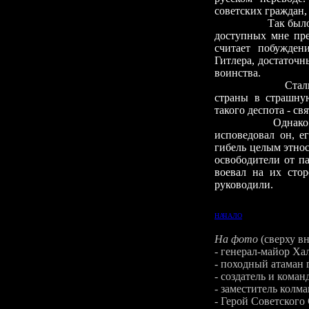
советских граждан,
Так было, однако
доступных мне пре
считает побужден
Гитлера, достаточн
воинства.
Сталин, безусл
страны в страшную
такого деспота -
свя
Однако не меньш
исповедовал он, е
гибель целым этно
освободители от па
воевал на их стор
руководили.
НАЧАЛО
На фото
(сверху вн
- генерал-майор Х
- походный атаман 
- создатель и ком
- заместитель кол
- Герой Советского