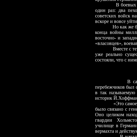
В боевых
один раз: два пех
советских войск н
вскоре и вовсе уйти
Но как же б
конца войны милл
восточно- и запад
«власовцев», воева
Вместе с те
уже реально сущес
состояли, что с ни
В са
перебежчиков был 
в так называемую
историк Й.Хоффман
«Это самое
было связано с ге
Оно целиком наход
гвардии Хольмст
училище в Германи
вермахта и действу
В начал