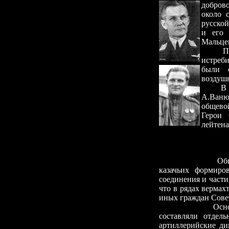
добров
около 
русско
и его 
Мальце
По
истреб
были 
воздуш
В 
А.Ваню
общево
Герои 
лейтена
Об
казачьих формиро
соединения и части
что в рядах вермах
иных граждан Совет
Осн
составляли отдел
артиллерийские ди