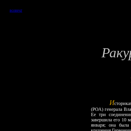
ВОЗВРАТ
Раку
И
сторика
(РОА) генерала Вла
Ее три соединени
завершила его 10 
января; она была
крушения Германии.