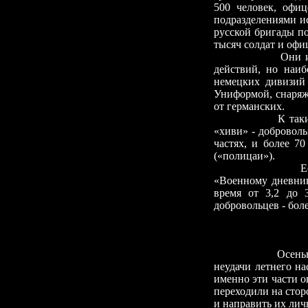
500 человек, офи
подразделениями и
русской бригады п
тысяч солдат и офи
Они и
действий, но наиб
немецких дивизий
Униформой, снаряж
от германских.
К так
«хиви»
-
доброволь
частях, и более 7
(«полицаи»).
Е
«Военному дневник
время от 3,2 до 
добровольцев
-
боле
Осень
неудачи летнего на
именно эти части о
переходили на стор
и направить их лич