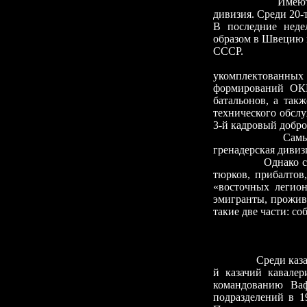
Имеются данные 
дивизия. Среди 20-
В последние неде
образом в Швецию 
СССР.
В составе вер
укомплектованных 
формирований ОКВ
батальонов, а так
технического обслу
3-й кадровый добро
Самым большим 
гренадерская диви
Однако следует п
тюрков, прибалтов
«восточных легион
эмигранты, прожива
такие две части: со
Среди каз
й казачий кавалер
командованию Ваф
подразделений в 1