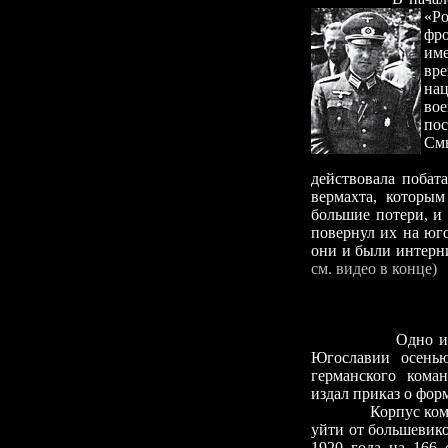
«Ро
фро
име
вр
на
вое
по
Смы
Эт
действовала побат
вермахта, которы
большие потери, и
повернул их на юг
они и были интерн
см. видео в конце)
Одно из первых 
Югославии осенью
германского кома
издал приказ о фор
Корпус ком
уйти от большевико
1920 года на 166 