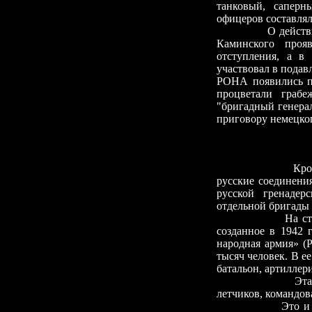
танковый, саперн
офицеров составлял
О дейст
Каминского проя
отступления, а в
участвовал в подав
РОНА появились п
процветали грабе
"
бригадный генера
приговору немецког
Кро
русские соединени
русской гренадер
отдельной бригады 
На ст
созданное в 1942 
народная армия» (
тысяч человек. В е
батальон, артиллер
Эта
летчиков, командов
Это и другие по