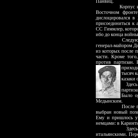
Панвиц.
Корпус 
Восточном фронте
дислоцировался в 
присоединиться к 
СС Гиммлер, которо
ибо до конца войны
Следующим по чи
генерал-майором До
из которых после 
части. Кроме того
против партизан. 
приходи
тысяч к
казаки
Здесь
партиз
Было о
Медынским.
После гибели ат
выбран новый пох
Ему и пришлось ув
немцами: в Каринт
Здес
итальянскими. Пере