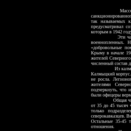
Массовое созда
санкционированног
так называемых к
предусматривал со
которым в 1942 го
Эти части в осн
военнопленных. 
«добровольные по
Крыму в начале 19
жителей Северного
численный состав д
Из калмыков был
Калмыцкий корпус. 
не росла. Легион
жителями Северно
подчеркнуть, что 
были офицеры верм
Общая численнос
от 35 до 45 тысяч
только подразделе
северокавказцев. В
Остальные 35
-
45 
отношения.