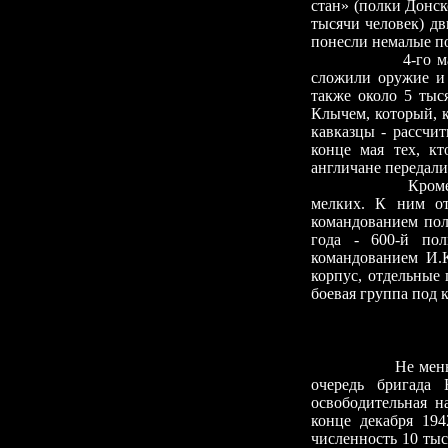
стан» (полки Донск
тысячи человек) дв
понесли немалые п
4-го 
сложили оружие и 
также около 5 тыс
Клычем, который, 
кавказцы
-
рассчит
конце мая тех, кт
англичане передал
Кроме этих каз
мелких. К ним от
командованием пол
года -
600-й полк
командованием И.
корпус, отдельные
боевая группа под 
Не мен
очередь бригада
освободительная н
конце декабря 19
численность 10 тыс