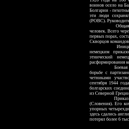
воинов осело на Б
Болгарии
-
пехотные
эти люди сохраня
(РОВС). Руководит
Общая 
человек. Всего чер
первых порах, сост
Скворцов командов
Инициатор созд
немецким приказ
этнический неме
расформирования к
Боевая деятельн
борьбе с партиза
четниками участв
сентября 1944 год
болгарских соедин
из Северной Греции
Приказ о капиту
(Словения). Его к
упорных четырехдн
здесь сдались англ
потерял более 6 т