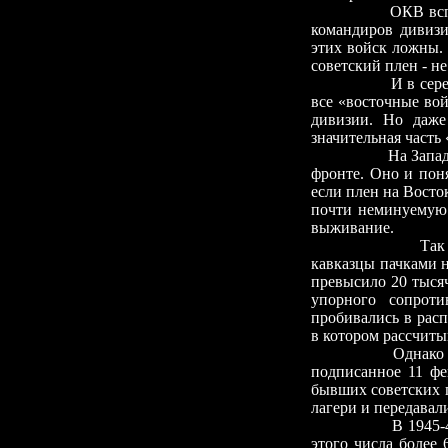
ОКВ всп
командиров дивизи
этих войск ложны.
советский плен
-
не
И в сер
все «восточные во
дивизии. Но даже
значительная часть
На Запад
фронте. Оно и поня
если плен на Восто
почти неминуемую 
выживание.
Так
кавказцы пачками н
превысило 20 тыся
упорного сопрот
пробивались в рас
в котором рассчиты
Однако 
подписанное 11 фе
бывших советских 
лагери и передавал
В 1945
-
этого числа более