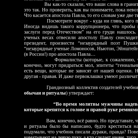
Вы как-то сказали, что ваши слова в граните о
это так. Но проверить, как вы понимаете, пока нево
Что касается апостола Павла, то его словам уже две т
Посмотрите вокруг - куда ни глянь, кого
Иногда видишь такого коррупционера, что пробы н
заслуги перед Отечеством” на его груди нашлось
ученых весах отвесили апостолу Павлу снисходит
президент, произнести “незаурядный поэт Пушки
“незаурядные ученые Ломоносов, Ньютон, Эйнштейн” 
(в России!) про апостола Павла…
Формалисты (которые, к сожалению, ч
конечно, могут придраться: мол, эпитеты “гениальны
есть вещи, которые не зависят от нашей оценки. Н
другая - правая. И даже первоклашки умеют различат
Грандиозный коллектив создателей учебни
обычаи и ритуалы
) утверждает:
“Во время молитвы мужчины надева
которые крепятся к голове и правой руке ремнями
Вам, конечно, всё равно. Но представьте, что 
и ритуалы было бы написано, будто креститься н
подумали, что учебник писали дураки, правда? Пове
наматывают на левую руку, а кто сделает иначе, того,