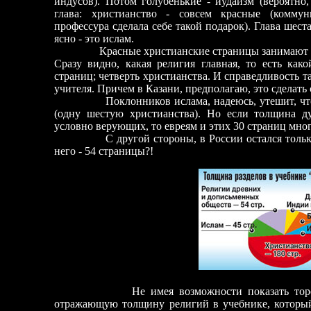
индусов). Потом голубенькие - иудаизм (вероятно, 
глава: христианство - совсем красные (коммун
профессура сделала себе такой подарок). Глава шестая
ясно - это ислам.
Красные христианские страницы занимают почт
Сразу видно, какая религия главная, то есть ка
страниц; четверть христианства. И справедливость 
учителя. Причем в Казани, предполагаю, это сделать 
Поклонников ислама, надеюсь, утешит, чт
(одну шестую христианства). Но если толщина д
условно верующих, то евреям и этих 30 страниц мног
С другой стороны, в России остался только оди
него - 54 страницы?!
Не имея возможности показать торец кни
отражающую толщину религий в учебнике, которы