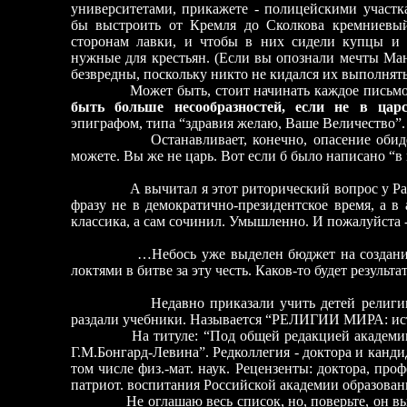
университетами, прикажете - полицейскими участ
бы выстроить от Кремля до Сколкова кремниевы
сторонам лавки, и чтобы в них сидели купцы и 
нужные для крестьян. (Если вы опознали мечты Ман
безвредны, поскольку никто не кидался их выполнять
Может быть, стоит начинать каждое письмо
быть больше несообразностей, если не в царс
эпиграфом, типа “здравия желаю, Ваше Величество”.
Останавливает, конечно, опасение обид
можете. Вы же не царь. Вот если б было написано “
А вычитал я этот риторический вопрос у Р
фразу не в демократично-президентское время, а в
классика, а сам сочинил. Умышленно. И пожалуйста -
…Небось уже выделен бюджет на создание уч
локтями в битве за эту честь. Каков-то будет результа
Недавно приказали учить детей религии. От
раздали учебники. Называется “РЕЛИГИИ МИРА: исто
На титуле: “Под общей редакцией академи
Г.М.Бонгард-Левина”. Редколлегия - доктора и канди
том числе физ.-мат. наук. Рецензенты: доктора, профе
патриот. воспитания Российской академии образован
Не оглашаю весь список, но, поверьте, он выгл