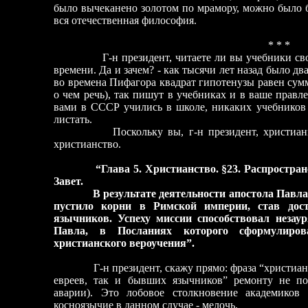
было вычеканено золотом по мрамору, можно было б
вся отечественная философия.
* * *
Г-н президент, читаете ли вы учебники сво
времени. Да и зачем? - как тысячи лет назад было дв
во времена Пифагора квадрат гипотенузы равен сумм
о чем речь), так пишут в учебниках и в ваше правл
вами в СССР учились в школе, никаких учебников
листать.
Поскольку вы, г-н президент, христиан
христианство.
“Глава 5. Христианство. §23. Распростра
Завет.
В результате деятельности апостола Павл
пустило корни в Римской империи, став дос
язычников. Успеху миссии способствовал незау
Павла, в Посланиях которого сформулиро
христианского вероучения”.
Г-н президент, скажу прямо: фраза “христианств
евреев, так и бывших язычников” ремонту не по
аварии). Это лобовое столкновение академиков
косноязычие в данном случае - мелочь.