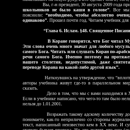
Вы, г-н президент, 30 августа 2009 года прика
школьников не было каши в голове”
. Все мы
пояснили:
“необходимо, чтобы абсолютно очев
одинаково”
. Прошел почти год. Читаем учебник для 
“Глава 6. Ислам. §48. Священное Писан
В Коране говорится, что Бог читал Мухамм
Эти слова очень много значат для любого мусуль
самого Бога. Читать или слушать Коран по-арабс
речи самого Бога. Именно поэтому на протяже
нашего столетия, недопустимой, даже святот
переводе Корана на какой-либо другой язык”.
Наткнувшись на утверждение, что “вплот
авторы учебника живут где-то в параллельном мир
сказать.
Дело в том, что мы с вами находимся в Х
Если в учебнике написано, что чего-то там было нел
нельзя до 1.01.2001.
Возражать такому адскому количеству до
понимаете, как-то неприлично со стороны журналис
текст, написанный неизвестно кем в ХХ веке. И сун
старуху бывает проруха. Но это значит, что они (ак