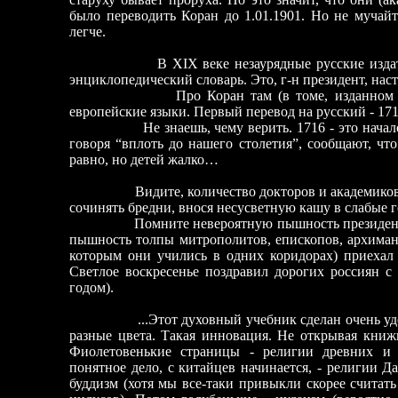
было переводить Коран до 1.01.1901. Но не мучайт
легче.
В ХIХ веке незаурядные русские издатели 
энциклопедический словарь. Это, г-н президент, нас
Про Коран там (в томе, изданном в 1907-
европейские языки. Первый перевод на русский - 171
Не знаешь, чему верить. 1716 - это нача
говоря “вплоть до нашего столетия”, сообщают, что
равно, но детей жалко…
Видите, количество докторов и академико
сочинять бредни, внося несусветную кашу в слабые 
Помните невероятную пышность президент
пышность толпы митрополитов, епископов, архиманд
которым они учились в одних коридорах) приехал
Светлое воскресенье поздравил дорогих россиян 
годом).
...Этот духовный учебник сделан очень удобн
разные цвета. Такая инновация. Не открывая книжк
Фиолетовенькие страницы - религии древних и 
понятное дело, с китайцев начинается, - религии Д
буддизм (хотя мы все-таки привыкли скорее считат