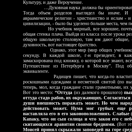
Культуру, и даже Вероучение.
…Духовная наука должна бы ориентироватьс
Тогда объем разделов выглядел бы иначе. И 
авраамические религии - христианство и ислам - и
цивилизации, - было бы уделено больше места, чем 
Но учебник мирный, все хорошие, почти все с
общая стенка плача. Выйдя из класса после урока р
общую школьную столовую, там им дают общие, е
духовность, вот настоящее братство.
Однако, этот мир (мир общих учебников и с
секунду. В каждой школе, г-н президент, в ка
замаскирована под книжку, о которой все знают, вс
Путешествие из Петербурга в Москву”. Под о
эквиваленте.
Радищев пишет, что когда-то властители п
роскошными одеждами и несметной свитой (по выр
теперь, мол, когда граждане стали грамотными, их
Вот это место:
“Оттуда
(из далекого прошлого)
пыш
оттуда стадо рабов, их окружающих. Согласиться
души внешность поражать может. Но чем народ
действовать может. Нума мог грубых еще р
наставляла его в его законоположениях. Слабые
Капаку, что он сын солнца и что закон его с не
скитающихся аравитян своими бреднями.
(Вот э
Моисей принял скрыжали заповедей на горе сре