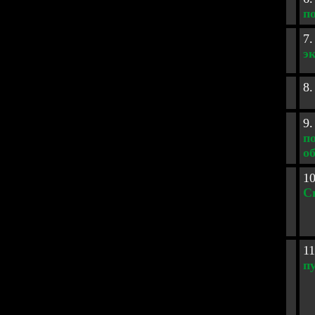
п
7.
э
8.
9.
п
о
10
С
11
п