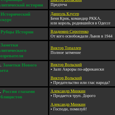
олитической истории
Предтеча
Исторический
Даниэль Клугер
Беня Крик, командир РККА,
кскурс
или король, родившийся в Одессе
Р
убцы Истории
Владимир Сиротенко
От кого освобождали Львов в 1944
Заметки
Виктор Топаллер
олитического
Полное затмение
бозревателя
.
Заметки Нового
Виктор Вольский
•
Залп Авроры по-африкански
вета
Виктор Вольский
•
Предательство или глас народа?
.
Россия глазами
Александр Минкин
•
Продается труп. Дорого
ублицистов
Александр Минкин
•
Господи, помилуй!