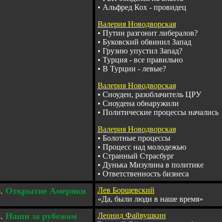
•
Альфред Кох - провидец
Валерия Новодворская
•
Путин разгонит либералов?
•
Буковский обвинил Запад
•
Грузию упустил Запад?
•
Турция - все правильно
•
В Турции - левые?
Валерия Новодворская
•
Сноуден, разоблачитель ЦРУ
•
Сноудена обнаружили
•
Политические процессы начались
Валерия Новодворская
•
Болотные процессы
•
Процесс над молодежью
•
Странный Страсбург
•
Дунька Мизулина в политике
•
Ответственность бизнеса
.
Открытие Америки
Лев Борщевский
«Да, были люди в наше время»
.
Наши за рубежом
Ле
онид
Файвушкин