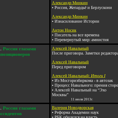
Александр Минкин
•
Россия, Жепардьё и Берлускони
Александр Минкин
•
Изнасилование Истории
Антон Носик
•
Писатель на все времена
•
Перевернутый мир: амнистия
.
Россия глазами
Алексей Навальный
После приговора. Заметки редактор
ппозиционеров
Алексей Навальный
Перед приговором
Алексей Навальный:
Итоги I
•
Из Мосгоризбиркома - в автозак
•
Процесс Навального: прения стор
•
Алексей Навальный на
“
Эхо
Москвы
”
11 июля 2013г.
.
Россия глазами
Валерия Новодворская
•
Реформа Академии наук
иссидентов
•
РБК о
б
иделся на власть