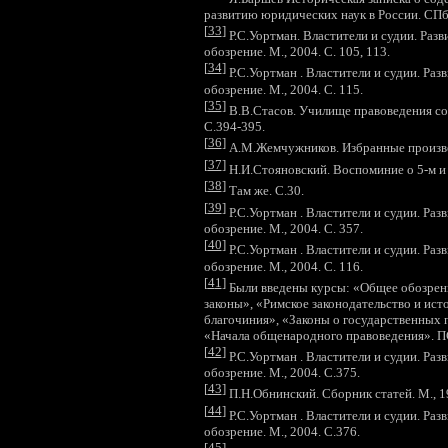
развитию юридических наук в России. СПб.,
[
33
]
Р.С.Уортман. Властители и судии. Разв
обозрение. М., 2004. С. 105, 113.
[
34
]
Р.С.Уортман . Властители и судии. Раз
обозрение. М., 2004. С. 115.
[
35
]
В.В.Стасов. Училище правоведения соро
С.394-395.
[
36
]
А.М.Жемчужников. Избранные произвед
[
37
]
Н.И.Стояновский. Воспоминие о 5-м и 7
[
38
]
Там же. С.30.
[
39
]
Р.С.Уортман . Властители и судии. Раз
обозрение. М., 2004. С. 357.
[
40
]
Р.С.Уортман . Властители и судии. Раз
обозрение. М., 2004. С. 116.
[
4
1
]
Были введены курсы: «Общее обозрени
законы», «Римское законодательство и ист
благочиния», «Законы о государственных 
«Начала общенародного правоведения». 
[
42
]
Р.С.Уортман . Властители и судии. Раз
обозрение. М., 2004. С.375.
[
43
]
П.Н.Обнинский. Сборник статей. М., 19
[
44
]
Р.С.Уортман . Властители и судии. Раз
обозрение. М., 2004. С.376.
[
45
]