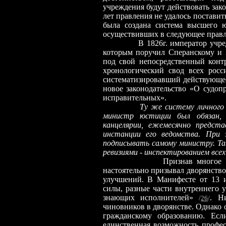
учреждения будут действовать зак
лет правления не удалось поставит
была создана система высшего ю
осуществивших в следующее правл
В 1826г. император учредил В
которым поручил Сперанскому и Б
под свой непосредственный кон
хронологический свод всех росс
систематизировавший действующее
новое законодательство «О судоп
исправительных».
Ту же систему личного
министр юстиции был обязан, 
канцелярии, ежемесячно предст
инстанции его ведомства. При
подписывать самому министру. Та
ревизиями
-
инспектированием всех
Признав многое в показан
настоятельно призывал дворянство
улучшений. В Манифесте от 13 и
силы, разные части внутреннего у
знающих исполнителей»
. Н
/
26
/
чиновников в дворянстве. Однако 
гражданскому образованию. Есл
единственная возможность профе