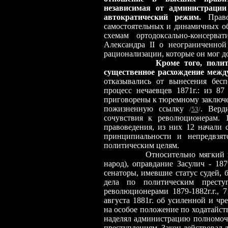
независимая от администрации
автократический режим.
Правом
самостоятельных и динамичных о
схемам ортодоксально-консерва
Александра II о неограниченной
рационализации, которые он мог д
Кроме того, полит
существенное расхождение меж
отказывались от вынесения бес
процесс нечаевцев 1871г.: из 8
приговорены к тюремному заключен
пожизненную ссылку
. Верд
/
53
/
сочувствия к революционерам.
правоведения, из них 12 начали
принципиальности и непредвзят
политическим целям.
Относительно мягкий 
народ), оправдание Засулич - 18
сенаторы, имевшие статус судей,
дела по политическим прест
революционерами 1879-1882г.г.,
августа 1881г. об усиленной и чр
на особое положение по ходатайст
наделял администрацию полномоч
преступлениям. Закон действовал 