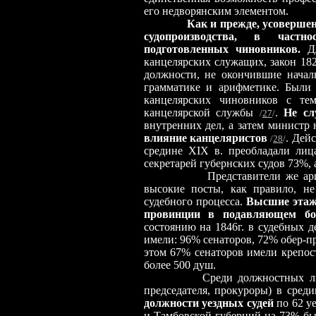
его недворянским элементом.
Как и прежде, усовершен
судопроизводства, в частно
подготовленных чиновников.
Д
канцелярских служащих, закон 182
должности, не окончившие начал
грамматике и арифметике. Были
канцелярских чиновников с те
канцелярской службы
.
Не сл
/
27
/
внутренних дел, а затем министр
влияние канцеляристов
. Дей
/
28
/
средине XIX в. преобладали лиц
секретарей губернских судов 73%, 
Представители же аристократ
высокие посты, как правило, не
судебного процесса.
Высшие этажи
провинции в подавляющем бо
состоянию на 1846г. в судебных 
имели: 96% сенаторов, 72% обер-п
этом 67% сенаторов имели крепост
более 500 душ.
Среди должностных 
председателя, прокуроры) в сред
должности уездных судей
по 62 у
и Тамбовской губерний на 73% бы