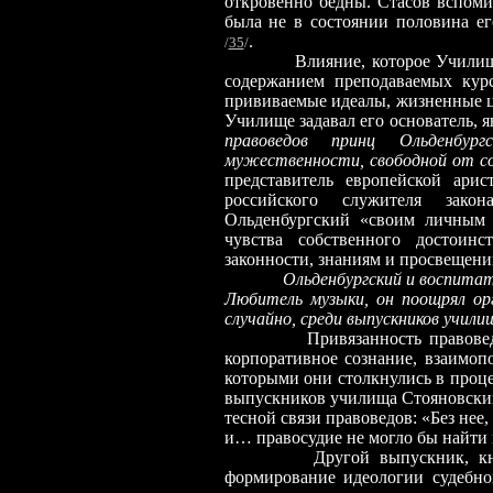
откровенно бедны. Стасов вспоми
была не в состоянии половина ег
.
/
35
/
Влияние, которое Училищ
содержанием преподаваемых кур
прививаемые идеалы, жизненные ц
Училище задавал его основатель, 
правоведов принц Ольденбу
мужественности, свободной от со
представитель европейской ари
российского служителя зако
Ольденбургский «своим личным 
чувства собственного достоинс
законности, знаниям и просвещен
Ольденбургский и воспитат
Любитель музыки, он поощрял ор
случайно, среди выпускников учили
Привязанность правове
корпоративное сознание, взаимоп
которыми они столкнулись в проце
выпускников училища Стояновский 
тесной связи правоведов: «Без нее
и… правосудие не могло бы найти
Другой выпускник, кн
формирование идеологии судебн