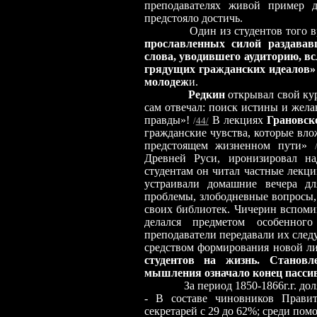
преподавателях живой пример д
предстояло достичь.
Один из студентов того 
прославленных силой раздавав
слова, уводившего аудиторию, вс
грядущих гражданских идеалов
молодеж
и.
Редкин
открывал свой кур
сам отвечал: поиск истины и жела
правды»!
В лекциях
Грановск
/
44/
гражданские чувства, которые вло
предстоящем жизненном пути»
Древней Руси, иронизировал на
студентам он читал частные лекци
устраивали домашние вечера дл
проблемы, злободневные вопросы, 
своих библиотек. Чичерин вспоми
делался предметом особенно
преподаватели передавали их сле
средством формирования новой л
студентов на жизнь. Становле
мышления означало конец пасси
За период 1850-1866г.г. доля в
- В составе чиновников Правит
секретарей с 29 до 62%; среди помо