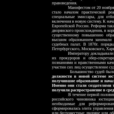
правоведения.
Манифестом от 20 ноября 1864г
стало началом практической р
специальные эмиссары, для отбо
включения в новую систему. К нач
Европейской России. Реформа так
дворянского происхождения, в кор
существенному повышению образ
высшим образованием занимали 
судебных палат. В 1870г. поряд
Петербургского, Московского, Хар
Императору докладывали: «В ч
их прокуроров и обер-секрета
познаниями и нравственными каче
участии сих лиц осуществление с
Большинство судей был
должности в новой системе юс
получившие образование и нача
Именно они стали создателями 
получили распространение в сре
В течение первой половины XI
российского чиновника юстици
необходимые для реформирова
сформировалась элита управления
или беспоместные дворяне или об