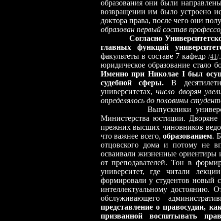
образования они были направлены
возвращении им было устроено ис
доктора права, после чего они по
образован первый состав профессо
Согласно Университетско
главных функций университет
факультеты в составе 7 кафедр
/
41
/
юридическое образование стало бо
Именно при Николае I был осу
судебной сферы.
В десятилетия
университетах,
число дворян увел
определялось до половины студент
Выпускники универ
Министерства юстиции. Дворяне 
прежних высших чиновников ведо
что важнее всего,
образованием
. 
отцовского дома и потому не вп
осваивали жизненные ориентиры и 
от преподавателей. Тон в форми
университет, где читали лекц
формировали у студентов новый с
интеллектуальному достоянию. От
обслуживающего администрати
представление о правосудии, ка
призванной воспитывать прав