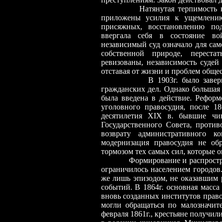
Натянутая терпимость 
приложены усилия к ущемлению
присяжных, восстановлению по
ввергала себя в состояние во
независимый суд означало для сам
собственной природе, перест
ревизованы, независимость судей 
отставая от жизни и проблем общес
В 1903г. было завершено со
гражданских дел. Однако большая 
была введена в действие. Реформ
уголовного правосудия, после 18
десятилетия XIX в. бывшие чи
Государственного Совета, проти
возврату административного к
модернизация правосудия не обр
тормозом тех самых сил, которые о
Формирование и распространен
ограничилось населением городов
же лишь эпизодом, не оказавшим
событий. В 1864г. основная масса 
вновь созданных институтов право
могли обращаться по малозначит
февраля 1861г., крестьяне получи