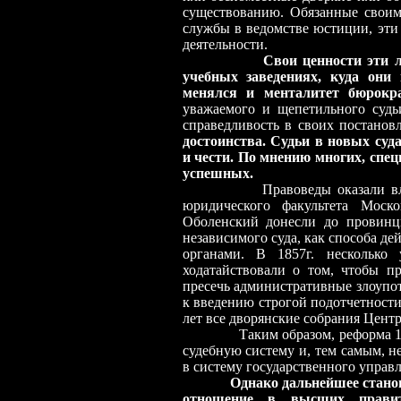
существованию. Обязанные своим
службы в ведомстве юстиции, эти
деятельности.
Свои ценности эти 
учебных заведениях, куда они
менялся и менталитет бюрокр
уважаемого и щепетильного судь
справедливость в своих постанов
достоинства. Судьи в новых суд
и чести. По мнению многих, спец
успешных.
Правоведы оказали в
юридического факультета Моско
Оболенский донесли до провинц
независимого суда, как способа д
органами. В 1857г. несколько
ходатайствовали о том, чтобы п
пресечь административные злоупот
к введению строгой подотчетности
лет все дворянские собрания Цент
Таким образом, реформа 1864г.
судебную систему и, тем самым, 
в систему государственного управл
Однако дальнейшее стано
отношение в высших правит