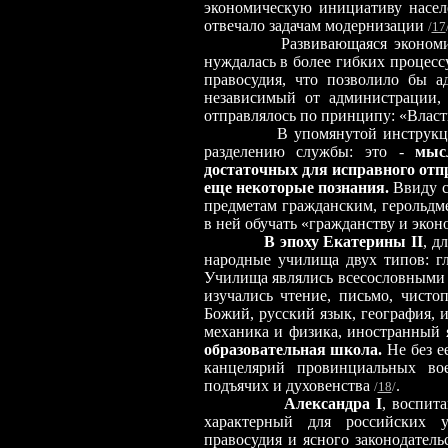
экономическую инициативу насел
отвечало задачам модернизации
/
17
Развивающаяся экономи
нуждалась в более гибких процесс
правосудия, что позволило бы а
независимый от администрации, 
отправлялось по принципу: «Власть
В упомянутой инструкции гер
разделению службы: это -
мыс
достаточных для исправного отп
еще некоторые познания.
Ввиду с
предметам гражданским, герольдм
в ней обучать «гражданству и экон
В эпоху Екатерины II
, д
народные училища двух типов: гл
Училища являлись всесословными и
изучались чтение, письмо, чистоп
Божий, русский язык, география, и
механика и физика, иностранный 
образовательная школа.
Не без е
канцелярий провинциальных во
подъячих и духовенства
.
/
18
/
Александра I
, воспит
характерный для российских у
правосудия и ясного законодатель