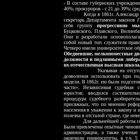
- В составе губернских учреждени
46%; прокуроров - с 21 до 39%; сре
Когда в 1861г. Александр
секретарь Департамента законов
Г
себя группу
прогрессивно мы
Буцковского, Плавского, Вилинба
Они и разработали основопола
собой новый тип служителя право
Четверо имели университетское об
Обедневшие, мелкопоместные дв
должности и подлинными либера
их отечественная высшая школа,
Указывая на отсут
дозволения использовать при п
модели. В 1862г. ею были подгот
части». Независимая судебная 
юристов; вводился состязатель
процедура судебного разбиратель
присяжных, что по мнению рефор
населения в уважении к закону и 
полезна в отсталой стране, где не
Для дальнейшей работы состав
Были привлечены опытные чиновни
администрации, а также ученые 
окончили университеты, в т.ч. 5