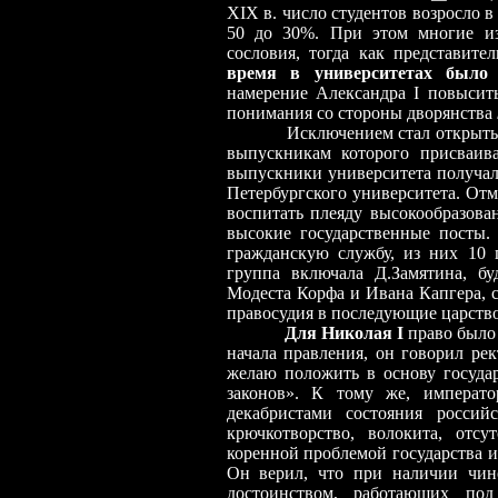
XIX в. число студентов возросло в 
50 до 30%. При этом многие из
сословия, тогда как представит
время в университетах было 
намерение Александра I повысит
понимания со стороны дворянства
Исключением стал открытый в 
выпускникам которого присваив
выпускники университета получа
Петербургского университета. Отм
воспитать плеяду высокообразова
высокие государственные посты.
гражданскую службу, из них 10 
группа включала Д.Замятина, б
Модеста Корфа и Ивана Капгера, 
правосудия в последующие царств
Для Николая I
право было
начала правления, он говорил рек
желаю положить в основу государ
законов». К тому же, императ
декабристами состояния российс
крючкотворство, волокита, отсу
коренной проблемой государства и
Он верил, что при наличии чин
достоинством, работающих под