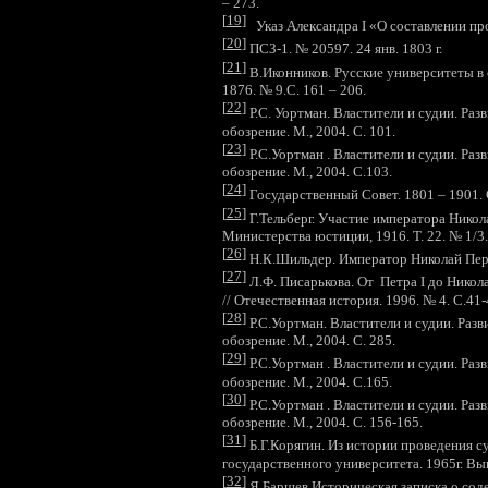
– 273.
[
19
]
Указ Александра I «О составлении прое
[
20
]
ПСЗ-1. № 20597. 24 янв. 1803 г.
[
21
]
В.Иконников. Русские университеты в 
1876. № 9.С. 161 – 206.
[
22
]
Р.С. Уортман. Властители и судии. Раз
обозрение. М., 2004. С. 101.
[
23
]
Р.С.Уортман . Властители и судии. Раз
обозрение. М., 2004. С.103.
[
24
]
Государственный Совет. 1801 – 1901. 
[
25
]
Г.Тельберг. Участие императора Нико
Министерства юстиции, 1916. Т. 22. № 1/3. 
[
26
]
Н.К.Шильдер. Император Николай Первы
[
27
]
Л.Ф. Писарькова. От Петра
I
до Никол
// Отечественная история. 1996. № 4. С.41-
[
28
]
Р.С.Уортман. Властители и судии. Разв
обозрение. М., 2004. С. 285.
[
29
]
Р.С.Уортман . Властители и судии. Раз
обозрение. М., 2004. С.165.
[
30
]
Р.С.Уортман . Властители и судии. Раз
обозрение. М., 2004. С. 156-165.
[
3
1
]
Б.Г.Корягин. Из истории проведения с
государственного университета. 1965г. Вып
[
32
]
Я.Баршев Историческая записка о сод