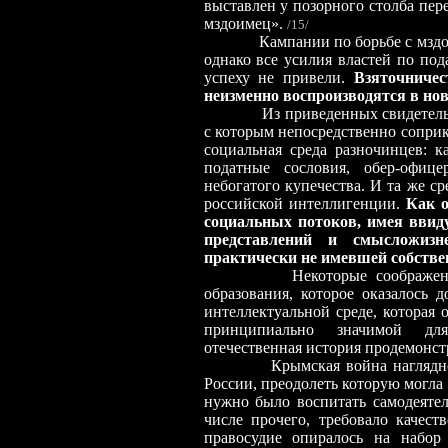
выставлен у позорного столба пер
мздоимец».
/
15
/
К
а
мпании по борьбе с мзд
однако все усилия властей по под
успеху не привели.
Взяточничес
неизменно воспроизводятся в но
Из приведенных свидетельств с
с которым непосредственно соприк
социальная среда разночинцев: к
податные сословия, обер-офиц
небогатого купечества. И та же с
российской интеллигенции.
Как о
социальных потоков, имея ввид
представлений и смысложизне
практически не имевшей собстве
Некоторые соображен
образования, которое оказалось
интеллектуальной среде, которая 
принципиально значимой для
отечественная история продемонст
Крымская война наглядно зафи
России, преодолеть которую могла
нужно было воспитать самодеятел
числе прочего, требовало качест
правосудие опиралось на набор