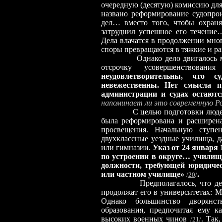
очередную (десятую) комиссию для
названо реформирование судопрои
дел… вместо того, чтобы охраня
затруднил успешное его течени
Дела влачатся в продолжении мно
споры превращаются в тяжкие и р
Однако дело двигалось медлен
отсрочку усовершенствовани
неудовлетворительны, что 
невежественны. Нет смысла п
администрации и судах остаютс
напоминает ли это современную Р
С целью подготовки людей, го
была реформирована и расширена
просвещения. Начальную ступе
двухклассные уездные училища, д
или гимназии.
Указ от 24 января 
по устроении в округе… училищн
должности, требующей юридичес
или частном училище»
.
/
20
/
Предполагалось, что д
продолжат его в университетах: М
Однако большинство дворянств
образования, предпочитая ему к
высоких военных чинов
. Так
/
21
/