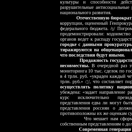
культуры и способности дейст
разрушительные антисоциальные 
национального развития.
Отечественную бюрокра
коррупции, оцененный Генпрокурат
федерального бюджета. /
/ Погро
6
продемонстрировали: мздоимство
органов ведет к распаду государс
городке с данными прокуратуры
тиражируются на общенационал
что последствия будут иными.
Продажность государств
несовместны.
В очередной раз э
мониторинга 10 тыс. сделок по го
в 4 трлн. руб. «украден каждый че
трлн. руб.»
/, что составляет п
/
7
осуществлять политику национ
убеждена: «задает направление р
курс исключительно презид
представления едва ли могут бы
представления россиян о должно
противоположны их же оценкам сущ
Что мешает нам сформироват
собственным представлениям о до
Современная генерация 