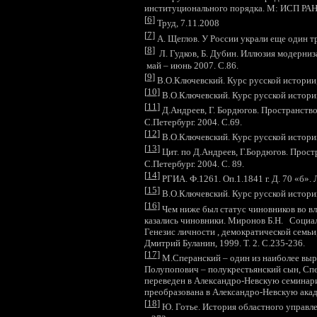
институционального порядка. М: ИСП РАН,
[
6
]
Труд, 7.11.2008
[
7
]
А. Щеглов. У России украли еще один тр
[
8
]
Л. Гудков, Б. Дубин. Иллюзия модерниза
май – июнь 2007. С.86.
[
9
]
В.О.Ключевский. Курс русской истории, ч
[
10
]
В.О.Ключевский. Курс русской истории, 
[
11
]
Д.Андреев, Г. Бордюгов. Пространство
С.Петербург. 2004. С.69.
[
12
]
В.О.Ключевский. Курс русской истории, 
[
13
]
Цит. по Д.Андреев, Г.Бордюгов. Прост
С.Петербург. 2004. С. 89.
[
14
]
РГИА. Ф.1261. Оп.1.1841 г. Д. 70 «б». 
[
15
]
В.О.Ключевский. Курс русской истории, 
[
16
]
Чем ниже был статус чиновников во в
казались чиновники. Миронов Б.Н. Социал
Генезис личности , демократической семьи,
Дмитрий Буланин, 1999. Т. 2. С.235-236.
[
17
]
М.Сперанский – один из наиболее выр
Полупопович – полукрестьянский сын, Сп
переведен в Александро-Невскую семинарию
преобразована в Александро-Невскую ака
[
18
]
Ю. Готье. История областного управле