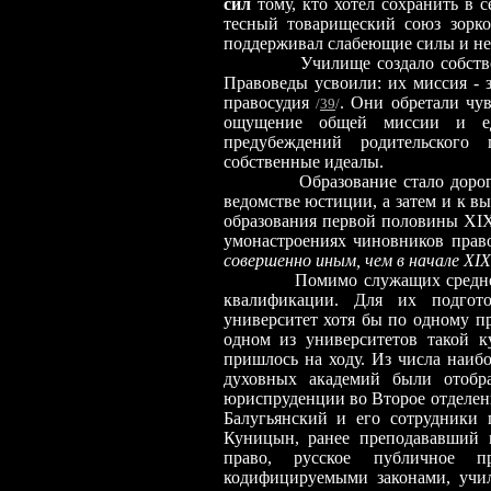
сил
тому, кто хотел сохранить в
тесный товарищеский союз зорко
поддерживал слабеющие силы и не
Училище создало собств
Правоведы усвоили: их миссия - з
правосудия
. Они обретали чу
/
39
/
ощущение общей миссии и ед
предубеждений родительского 
собственные идеалы.
Образование стало доро
ведомстве юстиции, а затем и к в
образования первой половины XIX 
умонастроениях чиновников пра
совершенно иным, чем в начале XIX
Помимо служащих среднего у
квалификации. Для их подгот
университет хотя бы по одному про
одном из университетов такой к
пришлось на ходу. Из числа наиб
духовных академи
й
были отобра
юриспруденции во Второе отделен
Балугьянский и его сотрудники 
Куницын, ранее преподававший в
право, русское публичное п
кодифицируемыми законами, учил