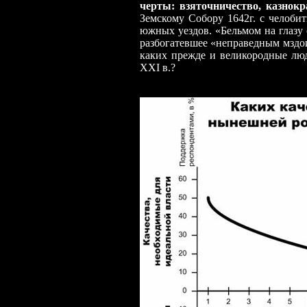
черты: взяточничество, казнокр
Земскому Собору 1642г. с челоби
южных уездов. «Бельмом на глазу 
разбогатевшее «неправедным мздои
каких прежде и великородные люд
XXI в.?