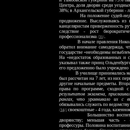
Центра, доля дворян среди уездны
38%; в Архангельской губернии - 
На положение судей-недворян
продвижение. Выслуживаясь из 
канцеляристам приверженность рут
следствие - рост бюрократич
профессионализма
.
/
31
/
В начале правления Николая, С
обратил внимание самодержца, чт
государстве «необходимы незыбле
На «недостаток образованных и 
указывал также принц Ольденбургс
его предложению было учреждено 
В училище принимались мальчики
был рассчитан на 7 лет, из них пе
другие начальные предметы. Втор
права по программе, сходной с
результатов экзамена, присваивал
рангах, что уравнивало их с в
обязывались служить по ведомству
; своекоштные - 4 года, казенно
/
34
/
Большинство воспи
дворянству; меньшая часть - 
профессуры. Половина воспитанни