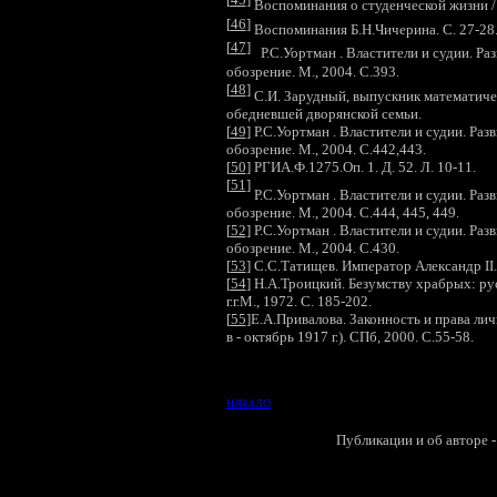
Воспоминания о студенческой жизни / П
[
46
]
Воспоминания Б.Н.Чичерина. С. 27-28
[
47
]
Р.С.Уортман . Властители и судии. Раз
обозрение. М., 2004. С.393.
[
48
]
С.И. Зарудный, выпускник математиче
обедневшей дворянской семьи.
[
49
]
Р.С.Уортман . Властители и судии. Раз
обозрение. М., 2004. С.442,443.
[
50
]
РГИА.Ф.1275.Оп. 1. Д. 52. Л. 10-11.
[
51
]
Р.С.Уортман . Властители и судии. Раз
обозрение. М., 2004. С.444, 445, 449.
[
52
]
Р.С.Уортман . Властители и судии. Раз
обозрение. М., 2004. С.430.
[
53
]
С.С.Татищев. Император Александр II. Е
[
54
]
Н.А.Троицкий. Безумству храбрых: ру
г.г.М., 1972. С. 185-202.
[
55
]
Е.А.Привалова. Законность и права ли
в - октябрь 1917 г.). СПб, 2000. С.55-58.
НАЧАЛО
Публикации и об авторе -