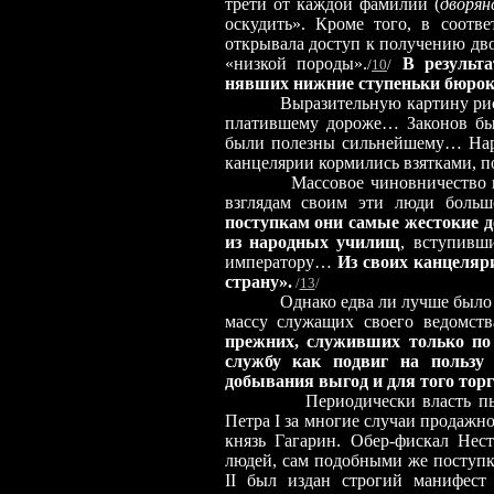
трети от каждой фамилии (
дворян
оскудить». Кроме того, в соотве
открывала доступ к получению дво
«низкой породы».
В результа
/
10
/
нявших нижние ступеньки бюрок
Выразительную картину рисуют 
платившему дороже… Законов был
были полезны сильнейшему… Наро
канцелярии кормились взятками, по
Массовое чиновничество в пра
взглядам своим эти люди больш
поступкам они самые жестокие д
из народных училищ
, вступивш
императору…
Из своих канцеляр
страну».
/
13
/
Однако едва ли лучше было мн
массу служащих своего ведомст
прежних, служивших только по
службу как подвиг на пользу
добывания выгод и для того тор
Периодически власть пыталас
Петра I за многие случаи продажн
князь Гагарин. Обер-фискал Нес
людей, сам подобными же поступка
II был издан строгий манифест 