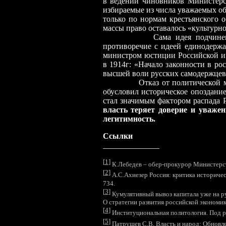
в ведении чиновников Министерст
избираемые из числа уважаемых об
только по нормам крестьянского 
массы право оставалось «культурн
Сама идея подчинения гос
противоречие с идеей единодержа
министром юстиции Российской и
в 1914г: «Начало законности в ро
высшей воли русских самодержцев
Отказ от политической модерн
обусловил историческое опоздание
стал значимым фактором распада 
власть теряет доверие и уваже
легитимность.
Ссылки
______________
[
1
]
К.Лебедев – обер-прокурор Министерст
[
2
]
А.С.Ахиезер Россия: критика историческ
734.
[
3
]
Кумулятивный вывоз капитала уже на руб
О стратегии развития российской экономи
[
4
]
Институциональная политология. Под ре
[
5
]
Патрушев С.В. Власть и народ: Обновл