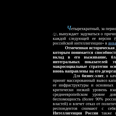
Ч
етырехкратный, за перио
, вынуждает задуматься о прич
/
2
/
каждой следующей ее версии (С
российской интеллигенции» в
янва
Отмеченная историческая 
которым понимается способност
вклад в его выживание, бла
интегральных показателей э
макросоциальные стратегии ос
вновь направлены на его дезорга
Для
бизнес-элит
, в ка
принят массированный вывоз капи
ее инфраструктуры и основных 
критически низкий уровень вз
среднеевропейском уровне дов
беспомощность (более 90% росси
властей) и влечет отказ от полити
респондентов снимают с себя 
Интеллигенция России
также н