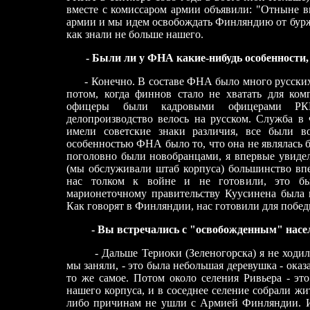
вместе с комиссаром армии объявили: "Отныне 
армии и мы идем освобождать Финляндию от буржу
как знали не больше нашего.
- Были ли у ФНА какие-нибудь особенности
- Конечно. В составе ФНА было много русских
потом, когда финнов стало не хватать для ком
офицеры были кадровыми офицерами РКК
делопроизводство велось на русском. Служба 
имели советские знаки различия, все были в
особенностью ФНА было то, что она не являлась 
поголовно были новобранцами, я впервые увидел
(мы обслуживали штаб корпуса) большинство вп
нас толком к войне и не готовили, это бы
марионеточному правительству Куусинена была 
Как говорят в Финляндии, нас готовили для побед
- Вы встречались с "освобожденным" насе
- Дальше Териоки (Зеленогорска) я не ходи
мы заняли, - это была небольшая деревушка - оказ
то же самое. Потом около селения Ривьера - эт
нашего корпуса, и в соседнее селение собрали жи
либо причинам не ушли с Армией Финляндии. И