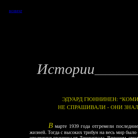
ВОЗВРАТ
Истории
___
_
_______
ЭДУАРД ГЮННИНЕН: “КОМ
НЕ СПРАШИВАЛИ - ОНИ ЗНА
В
марте 1939 года отгремели последни
жизней. Тогда с высоких трибун на весь мир было
отодвинул границы от Ленинграда. Впрочем, свиде