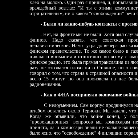
хлеб на молоко. Один раз я пришел, и, попытавши
враждебный возглас: "И ты с этими коммунис
отрицательным, ни о каком "освобождении" речи б
- Были ли какие-нибудь контакты с проти
- Нет, на фронте мы не были. Хотя был случа
финнов. Надо сказать, что советская про
ненавистнической. Нам с утра до вечера рассказы
финском правительстве. То же самое было в га
никакого внимания и относились ко всему с юм
финское радио, это была прямая трансляция из лю
разу не отозвался плохо ни о Сталине, ни о с
говорил о том, что страна в страшной опасности 
всего 15 минут, но она произвела на нас боль
радиовещания.
- Как в ФНА восприняли окончание войны
- С недоумением. Сам корпус продвинулся на
штабом остались около Териоки. Мы ждали, что 
Когда же объявили, что войне конец, у бол
"провокационных" вопросов мы комиссарам не 
принято, да и комиссары знали не больше нашего
было ясно, что "освобождение" Финляндии сорвал