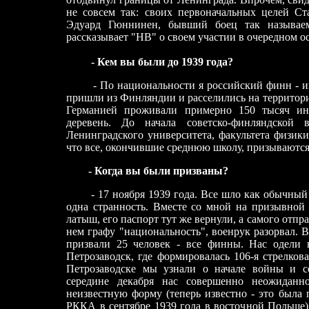
не совсем так: своих первоначальных целей Ст
Эдуард Гюннинен, бывший боец так называ
рассказывает "НВ" о своем участии в очередном 
- Кем вы были до 1939 года?
- По национальности я российский финн - 
пришли из Финляндии и расселились на территор
Германией проживали примерно 150 тысяч инг
деревень. До начала советско-финляндской
Ленинградского университета, факультета физики
что все, окончившие среднюю школу, призываются
- Когда вы были призваны?
- 17 ноября 1939 года. Все шло как обычны
одна странность. Вместе со мной на призывной
латыш, его паспорт тут же вернули, а самого отпр
нем графу "национальность", военрук разорвал. В
призвали 25 человек - все финны. Нас одели
Петрозаводск, где формировалась 106-я стрелкова
Петрозаводске мы узнали о начале войны и со
середине декабря нас совершенно неожидан
неизвестную форму (теперь известно - это была 
РККА в сентябре 1939 года в восточной Польше)