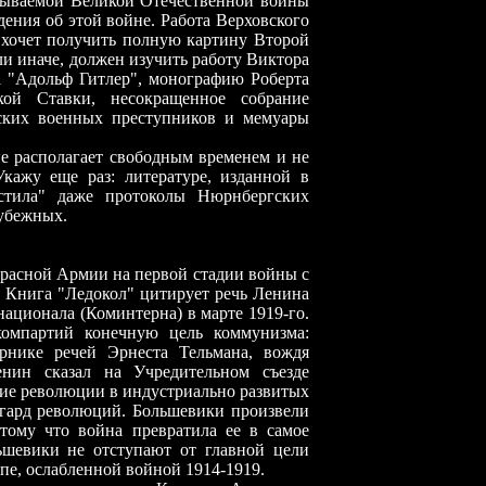
азываемой Великой Отечественной войны
дения об этой войне. Работа Верховского
 хочет получить полную картину Второй
ли иначе, должен изучить работу Виктора
а "Адольф Гитлер", монографию Роберта
кой Ставки, несокращенное собрание
ских военных преступников и мемуары
 не располагает свободным временем и не
кажу еще раз: литературе, изданной в
истила" даже протоколы Нюрнбергских
рубежных.
Красной Армии на первой стадии войны с
 Книга "Ледокол" цитирует речь Ленина
ционала (Коминтерна) в марте 1919-го.
компартий конечную цель коммунизма:
рнике речей Эрнеста Тельмана, вождя
енин сказал на Учредительном съезде
ие революции в индустриально развитых
нгард революций. Большевики произвели
отому что война превратила ее в самое
ьшевики не отступают от главной цели
пе, ослабленной войной 1914
-
1919.