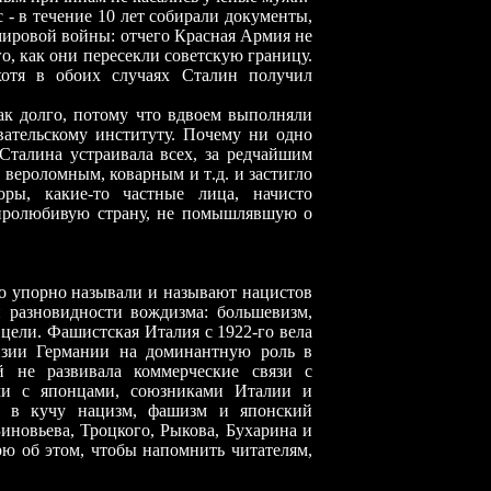
- в течение 10 лет собирали документы,
 мировой войны: отчего Красная Армия не
, как они пересекли советскую границу.
хотя в обоих случаях Сталин получил
ак долго, потому что вдвоем выполняли
вательскому институту. Почему ни одно
Сталина устраивала всех, за редчайшим
, вероломным, коварным и т
.
д. и застигло
оры, какие-то частные лица, начисто
иролюбивую страну, не помышлявшую о
о упорно называли и называют нацистов
 разновидности вождизма: большевизм,
цели. Фашистская Италия с 1922-го вела
нзии Германии на доминантную роль в
й не развивала коммерческие связи с
ами с японцами, союзниками Италии и
и в кучу нацизм, фашизм и японский
Зиновьева, Троцкого, Рыкова, Бухарина и
рю об этом, чтобы напомнить читателям,