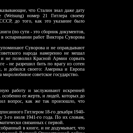
казывающие, что Сталин знал даже дату
 (Weisung) номер 21 Гитлера своему
СССР, до того, как это указание было
ниги (по сути - это сборник документов,
) в оспаривании работ Виктора Суворова
 упоминают Суворова и не оправдывают
советского народа намеренно не мешал
 и не позволил Красной Армии сорвать
ге - не разрешил бить по врагу из сотен
и, и добился своего: Америка и Европа
а миролюбивое советское государство.
мную работу и заслуживают искренней
 особенно ее жертв, и людей, которых до
ил вопрос, как же так произошло, что
дписанного Гитлером 18-го декабря 1940
-
 3-го июля 1941-го года. По их словам,
матически связанных с первой.
обранный в книге, и не додумывает, что