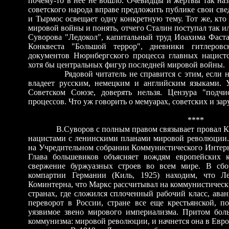
почему-то в нее не вошло. Очевидцы и жертвы так н
советского народа вправе предложить публике свои све
и Тырмос освещает одну конкретную тему. Тот же, кто
мировой войны и понять, отчего Сталин поступал так и
Суворова
"Ледокол", капитальный труд Иоахима Фаст
Конквеста "Большой террор", дневники гитлеровс
документов Нюрнбергского процесса главных нацист
хотя бы центральных фигур последней мировой войны.
Рядовой читатель не справится с этим, если
владеет русским, немецким и английским языками. У
Советском Союзе, доверять нельзя. Цензура "подч
процессов. Что уж говорить о мемуарах, советских и за
****
В.Суворов с полным правом связывает провал 
нацистами с ленинскими планами мировой революции.
на Учредительном собрании Коммунистического Интерна
Глава большевиков объясняет вождям европейских 
свержение буржуазных строев во всем мире. В сбо
компартии Германии (Киль, 1925) находим, что Л
Коминтерна, что Маркс рассчитывал на коммунистическ
странах, где сложился сплоченный рабочий класс, ава
переворот в России, стране все еще крестьянской, п
уязвимое звено мирового империализма. Притом бол
коммунизма: мировой революции, и начнется она в Евро