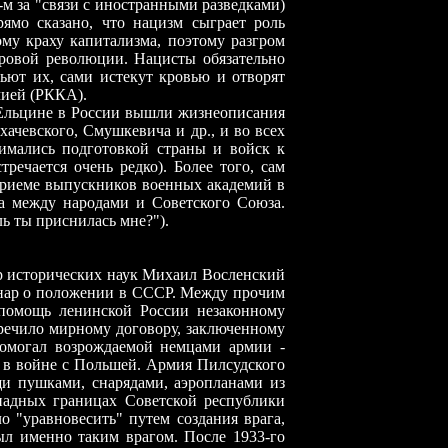
-м за "связи с иностранными разведками)
ямо сказано, что нацизм сыграет роль
му краху капитализма, поэтому разгром
ровой революции. Нацисты обязательно
ьют их, сами истекут кровью и отворят
мией (РККА).
 Ельцине в России вышли жизнеописания
ачевского, Смушкевича и др., и во всех
нимались подготовкой страны и войск к
речается очень редко). Более того, сам
 приеме выпускников военных академий в
а между народами и Советского Союза.
ь ты приснилась мне?").
р исторических наук Михаил Восленский
инар о положении в СССР. Между прочим
омощь ленинской России незаконному
речило мирному договору, заключенному
помогал возрождаемой немцами армии
-
А
в
войне с Польшей. Армия Пилсудского
и пушками, снарядами, аэропланами из
ападных границах Советской республики
 "уравновесить" путем создания врага,
ыл именно таким врагом. После 1933-го