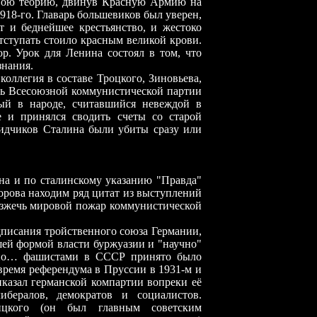
свою теорию, двинув Красную Армию на
918-го. Главарь большевиков был уверен,
 и беднейшее крестьянство, и жестоко
тступать стоило красным великой крови.
. Урок для Ленина состоял в том, что
знания.
оллегия в составе Троцкого, Зиновьева,
рь Всесоюзной коммунистической партии
ый в народе, считавшийся невеждой в
е и принялся сводить счеты со старой
бидчиков Сталина были убиты сразу или
на и по сталинскому указанию "Правда"
ворова находим ряд цитат из выступлений
азжечь мировой пожар коммунистической
одписания тройственного союза Германии,
ей формой власти буржуазии и "научно"
 но…
фашистами в СССР принято было
время референдума в Пруссии в 1931-м и
иказал германской компартии вопреки её
ибералов, демократов и социалистов.
ицкого (он был главным советским