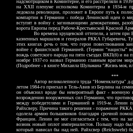
надсмотрщиком в Коминтерне, и его расстреляли в 1939
на XXII пленуме исполкома Коминтерна в 1934-м пр
ледокола революции, проложит в Европе путь к полно
компартии в Германии - победа Ленинской идеи о ми
вступят в войну с загнивающими демократиями, разоб
ворота Европы перед Рабоче-Крестьянской Красной Ар
Во времена хрущевской оттепели, а затем при
казненных маршалов и генералов РККА Губаревича, Тух
этих книгах речь о том, что герои повествования за
войне с фашистской Германией. (Термин "нацисты" вст
вождь советского народа на пяти съездах ВКП(б) и на
ноябре 1937-го назвал Германию главным врагом мир
(Подробнее - в книге Михаила Шульмана "Жизнь моя, ил
***
Автор великолепного труда "Номенклатура" д-
летом 1984-го приехал в Тель-Авив из Берлина на сем
он объяснил вроде бы невероятный факт
-
военную п
возрождению вооруженных сил Германии, что противо
между победителями и Германией в 1919-м. Ленин 
Райхсверу. Причина такого решения - поражение РКК
одолела армию большевиков благодаря срочной помощ
Франции. Ленин не мог согласиться с тем, что на з
возник новый оплот империалистов. Польшу надо было
который нависал бы над ней. Райхсвер (Reichswehr) б