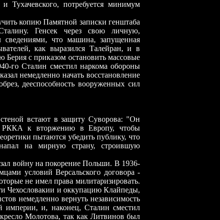
и Тухачевского, потребуется минимум
учить копию Памятной записки генштаба
Сталину. Генсек через свою личную,
л сведениями, что машина, запущенная
вателей, как выразился Талейран, и в
 Берия с приказом остановить массовые
940-го Сталин сместил наркома обороны
азал немедленно начать восстановление
обрез, дееспособность вооруженных сил
стеной встают в защиту Суворова: "Он
ли РККА к вторжению в Европу, чтобы
еоретики пытаются убедить публику, что
 напал на мирную страну, строившую
зал войну на покорение Польши. В 1936-
емцами условий Версальского договора
-
которые не имел права милитаризировать.
ти Чехословакии и оккупацию Клайпеды,
стов немедленно вернуть независимость
й империи, и
,
наконец
,
Сталин сместил
кресло Молотова, так как Литвинов был