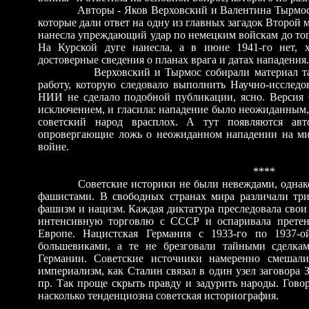
Авторы - Яков Верховский и Валентина Тырмос 
которые дали ответ на одну из главных загадок Второй
нанесла упреждающий удар по немецким войскам до того
На Курской дуге нанесла, а в июне 1941-го нет, 
достоверные сведения о планах врага и датах нападения.
Верховский и Тырмос собирали материал т
работу, которую следовало выполнить Научно-исследо
НИИ не сделало подобной публикации, ясно. Версия 
исключением, и гласила: нападение было неожиданным
советский народ врасплох. А тут появляются авт
опровергающие ложь о неожиданном нападении на м
войне.
****
Советские историки не были невеждами, однак
фашистами. В свободных странах мира различали три
фашизм и нацизм. Каждая диктатура преследовала свои 
интенсивную торговлю с СССР и оспаривала прете
Европе. Нацистская Германия с 1933-го по 1937-о
большевиками, а те не брезговали тайными сделк
Германии. Советские источники намеренно смешал
империализм, как Сталин связал в один узел заговора 
пр. Так проще скрыть правду и задурить народы. Гово
насколько тенденциозна советская историография.