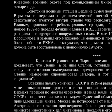
Киевском военном округе под командованием Якира 
четыре года.
Советский военный атташе в Берлине сумел пол
Вермахта и переслал с дипломатической почтой 
сверхтайную агентуру внутри страны уже располага
Ежовым, принялась истреблять рядовых граждан, обы
ноябре 1939-го передал функции главы НКВД Лаврентию
расправы в индустрии и вооруженных силах. В мае 1
Ворошилова и заменил его маршалом Тимошенко и прик
боеспособности РККА, четко указав, что времени - в 
должна быть восстановлена к июню-июлю 1942-го.
****
Критики Верховского и Тырмос внезапно 
доказывает, что Ленин, а за ним Сталин, готови
сокрушить этот оплот империализма, а доморощенные т
Сталин намеренно спровоцировал Гитлера, и тот
социализм".
Освежим память критиков. СССР в 1919-м развя
м не возвысил голос протеста в связи с попранием н
Вермахт перешел по мостам через Рейн и занял земли, 
СССР не опротестовал захват немцами Судетской облас
принадлежавшей Литве. Москва не потребовала от наци
Австрии, насильственно присоединенной к нацистско
министра иностранных дел Литвинова и посадил в его 