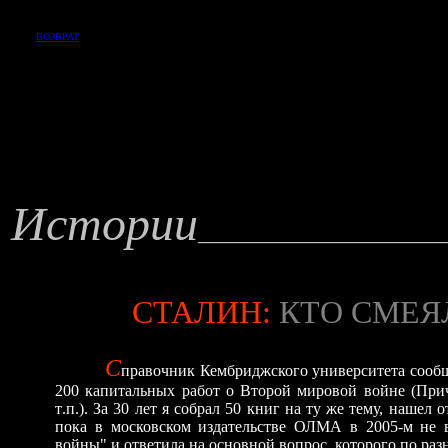
ВОЗВРАТ
Истории
_______
_____________
СТАЛИН
:
КТО СМЕЯ
С
правочник Кембриджского университета сообща
200 капитальных работ о Второй мировой войне (При
т
.
п
.
). За 30 лет я собрал 50 книг на ту же тему, нашел
пока в московском издательстве ОЛМА в 2005-м не 
войны" и ответила на основной вопрос, которого по ра