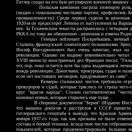
Гитлер создал на его базе регулярную военную машину -
Польская кампания сыграла зловещую роль
(заодно с повальными чистками партии, профсоюзов, К
промышленности). Среди первых судили за шпионаж и
1920-м он предостерег Ленина от наступления на Варша
нее. За Тухачевским чекисты расправились с четырьмя
РККА по тому же обвинению
-
шпионаж и измена Родин
Г
енерал лейтенант Поскребышев, личный с
Сталина, французский симпатизант большевизма Эрио,
Иосиф Виссарионович был очень начитан, знал на
революции. Однако он видимо невнимательно читал 
XVIII министр иностранных дел Франции писал: "Гильо
тех пор, пока остается хотя бы одна выдающаяся лично
вождь революции. Доносчики, прокуроры, судьи и палач
если нет настоящих заговоров, придумывают их сами".
Размеры сталинских чисток требовали огро
прокуроров и судей, которые тряслись от страха чего-
круг "врагов народа". Сталин систематически "чис
назначал новых, которые старались еще пуще.
В сборнике документов "Берия" (Издание Инсти
что машина доносов и расстрелов в СССР привела 
гитлеровского генштаба к выводу, что Красная Армия
января 1937-го года, так как призывы не были отмене
состава и боевой техники, вследствие чисток отброшены
показателей, которые продемонстрировали большие м