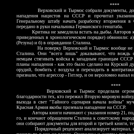
****
Верховский и Тырмос собрали документы, до
нападения нацистов на СССР и прочитал указание
Генеральному штабу начать разработку вторжения в 
передано в руки начальника Германского генштаба.
Критика не замедлила встать на дыбы. Авторов к
приведенных в хронологическом порядке) обвинили:
а
(Резун
а
)
и б) в оправдании Сталина.
На поверку Верховский и Тырмос вообще не
Сталина. Они "всего лишь" доказывают, что вождь 
немцам стягивать войска к западным границам СССР
планы нападения
-
как это было сделано на Курской ду
орудий, бомбить с воздуха и переходить в контратак
признали, что агрессор
-
Гитлер, и он вероломно напал н
****
Верховский и Тырмос проделали огро
благодарности тех, кто пережил Вторую мировую войну,
выхода в свет "Тайного сценария начала войны" муч
Красная Армия якобы прозевала нападение на СССР.
Авторы книги начинают с указания номер 21, по
го, и кончают обращением Сталина к советскому народу
они собирают документы для второй и третьей книги, те
Порядочный рецензент анализирует материал, с