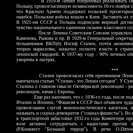
В 1919-м Ленин попробовал реализовать 
Польшу, провозгласившую независимость 10-го ноября 1
что Красную Армию поддержит польский пролетариат
ошибся. Польские войска вошли в Киев. Заставить их о
В 1921-ом СССР и Польша подписали мирный договор
чувство национального единения сильнее классового со
После Ленина Советским Союзом управляла к
Каменева, Рыкова и пр. В 1929-м Генеральный секрета
большевиков ВКП(б) Иосиф Сталин, почти анонимн
теории марксизма, захватил полноту власти в стран
ленинской гвардией. К 1937-му году - 90% личных о
уморены в лагерях.
***
Сталин провозгласил себя преемником Лени
напечатала статью "Сталин - это Ленин сегодня". У Су
Сталина о главном смысле Октябрьской революции - р
революции, начав с Европы.
Еще раз напомню, что с 1936-го года, после п
Италии и Японии, "Фашизм в СССР был объявлен худш
провозглашен слугой монополистического капитала,
называть и социал-демократов ("социал-фашисты"). Во 
в транспортной забастовке 1932-го года Коминтерн пр
воле активно сотрудничать с нацистами против л
(Р.Конквест "Большой террор"). В речи О.Пятн