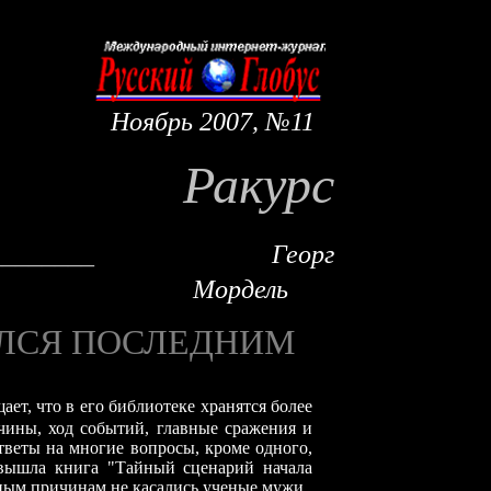
Ноябрь
2007, №
11
Ракурс
______
__
Георг
Мордель
ЛСЯ ПОСЛЕДНИМ
ет, что в его библиотеке хранятся более
чины, ход событий, главные сражения и
 ответы на многие вопросы, кроме одного,
вышла книга "Тайный сценарий начала
зным причинам не касались ученые мужи.