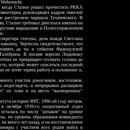
 Wehrmacht.
, когда Сталин решил прочистить РККА
оминтерна, руководящих кадров тяжелой
 расстреляли маршала Тухачевского. В
ву. Сталин требовал двигаться именно на
 другими маршалами и Политуправлением
е.
екретарь генсека, дочь вождя Светлана
 наконец
,
Черчилль свидетельствуют, что
 память да ты и события Французской
Талейрана. В письме королю Людовику
тина не прекращает отсекать головы до
сть, которой может опасаться последний
и не хотят терять работу и положение и,
много участия доносчиков, костоломов,
то недоглядеть, и непрерывно расширяли
тил" их тоже и на место "вычищенных"
тута истории ФРГ, 1996-ой год) читаем,
в октябре 1939-го оперативный отдел
 осталась по числу "штыков" на уровне
ны, но уровень образования командного
 на много лет назад, и на восстановление
аневры с участием всех родов войск в