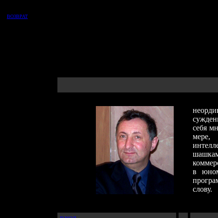
ВОЗВРАТ
Перва
неорди
сужден
себя мн
мере,
интелл
шашкам
коммер
в юном
прог