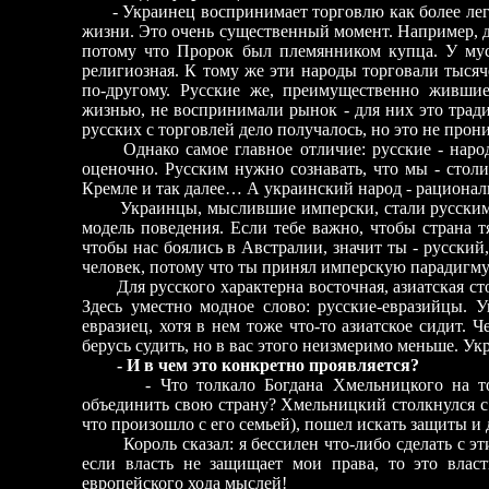
- Украинец воспринимает торговлю как более лега
жизни. Это очень существенный момент. Например, дл
потому что Пророк был племянником купца. У мус
религиозная. К тому же эти народы торговали тысяч
по-другому. Русские же, преимущественно жившие
жизнью, не воспринимали рынок - для них это тради
русских с торговлей дело получалось, но это не прони
Однако самое главное отличие: русские - народ
оценочно. Русским нужно сознавать, что мы - столи
Кремле и так далее… А украинский народ - рациона
Украинцы, мыслившие имперски, стали русскими. 
модель поведения. Если тебе важно, чтобы страна т
чтобы нас боялись в Австралии, значит ты - русски
человек, потому что ты принял имперскую парадигму
Для русского характерна восточная, азиатская стор
Здесь уместно модное слово: русские-евразийцы. 
евразиец, хотя в нем тоже что-то азиатское сидит. Ч
берусь судить, но в вас этого неизмеримо меньше. У
- И в чем это конкретно проявляется?
- Что толкало Богдана Хмельницкого на то, 
объединить свою страну? Хмельницкий столкнулся с
что произошло с его семьей), пошел искать защиты и 
Король сказал: я бессилен что-либо сделать с 
если власть не защищает мои права, то это влас
европейского хода мыслей!