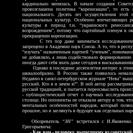
кардинально менялась. В начале создания Совет
провозглашена политика “коренизации”, то есть
национального. Десять лет осуществления этой
национальных культур. Особенно впечатляющих ре
культуры в период т.н. “украинского ренессан
возрождением”, потому что партийный пленум в ок
прекращении коренизации.
С тех пор даже заниматься исследование
запрещено в Академии наук Союза. А то, что в рес
“изучать” назначенным партией “ученым”, понимани
не добавляло, а лишь содействовало формированию 
иногда дают себя знать даже сегодня в высказывания
Однако в последние десятилетия интерес к этим в
шквалообразно. В России также появилось немал
Недавно в санкт-петербургском журнале “Нева” вышл
русский. Кто я и зачем я?”. В ней автор рассматрив
русской традицией, и пытается переосмыслить проис
- публицистический отчет о научных исследовани
столице. Но оппоненты не отказали автору в том, ч
ментальных особенностей народов, который позво
прошлое, но и заглянуть в будущее как отдельных нар
Обозреватель
“ЗН”
встретился с И.Яковенко.
Григорьевича:
- Как вам - человеку, вышедшему из советской 