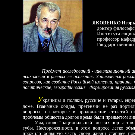
ЯКОВЕНКО Игорь 
доктор философс
Института социо
профессор кафедр
Государственного
Предмет исследований - цивилизационный ан
психология в разных ее аспектах. Занимается росс
вопросов, как создание Российской империи, причины 
политические, географические - формирования русско
У
краинцы и поляки, русские и татары, евр
доме. Взаимные обиды, претензии не раз порти
вопросы, на которые в продолжение столетий н
проблемы общества долгое время были предметом ли
Увы, слово “национальный” до сих пор застав
губы. Настороженность в этом вопросе легко объя
прожило большую часть своей жизни старшее по