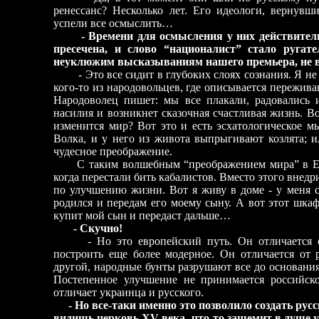
ренессанс? Несколько лет. Его идеологи, вернувш
успели все осмыслить…
- Времени для осмысления у них действител
пресечена, и слово “националист” стало ругате
неуклюжим высказываниям нашего премьера, не все
- Это все сидит в глубоких слоях сознания. Я не 
кого-то из народовольцев, где описывается переживан
Народоволец пишет: мы все плакали, радовались 
насилия и возникнет сказочная счастливая жизнь. В
изменится мир? Вот это и есть эсхатологическое м
Волка, и у него из живота выпрыгивают козлята; 
чудесное преображение.
С таким волшебным “преображением мира” в Евр
когда перестали бить кабалистов. Вместо этого внедр
по улучшению жизни. Вот я живу в доме - у меня с
родился и передам его моему сыну. А вот этот шкаф
купит мой сын и передаст дальше…
- Скучно!
- Но это европейский путь. Он отличается от 
построить еще более модерное. Он отличается от 
другой, народные бунты разрушают все до основания,
Постепенное улучшение не принимается российско
отличает украинца и русского.
- Но все-таки именно это позволило создать рус
видишь церковь XV века, что-то защемит в душе у