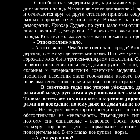
Способность к модернизации, к динамике у разны
динамичный народ. Чукчи еще менее динамичны. Нар
и отличаются друг от друга степенью принятия совр
разных народов течет по-своему. Возьмем, к пр
демократии. Джохар Дудаев, по сути, мало чем отли
лидер военной демократии. Так что есть часы мир
народа. Кстати, сколько сейчас у вас горожан во вто
- Относительно мало.
- А это важно… Чем были советские города? Возьми
деревня, где живут деревенские люди. В то же врем
горожане хотя бы в третьем-четвертом поколении. С
первого поколения пока еще доминируют. А они, 
склонны к патерналистским советским моделям.
процентов населения стало горожанами второго по
перелома сейчас только начинается в наших странах.
- В советские годы нас упорно убеждали, да
различий между русскими и украинцами нет - мы о
Только почему же так отличается коренной украин
различно поведение, почему даже их дома так не п
- Не следует элементарно проецировать некотор
обстоятельства на ментальность. Утверждение ти
поэтому они одинаковые - неверное. Греки тож
культуру: торговля здесь - нормальное заняти
подозрительный. В его глазах все купцы - воры...
- А для украинца?