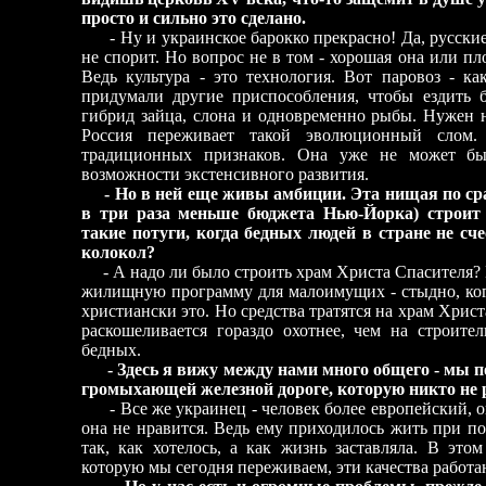
просто и сильно это сделано.
- Ну и украинское барокко прекрасно! Да, русские 
не спорит. Но вопрос не в том - хорошая она или пло
Ведь культура - это технология. Вот паровоз - ка
придумали другие приспособления, чтобы ездить б
гибрид зайца, слона и одновременно рыбы. Нужен 
Россия переживает такой эволюционный слом.
традиционных признаков. Она уже не может бы
возможности экстенсивного развития.
- Но в ней еще живы амбиции. Эта нищая по ср
в три раза меньше бюджета Нью-Йорка) строит
такие потуги, когда бедных людей в стране не с
колокол?
- А надо ли было строить храм Христа Спасителя? 
жилищную программу для малоимущих - стыдно, когд
христиански это. Но средства тратятся на храм Хрис
раскошеливается гораздо охотнее, чем на строите
бедных.
- Здесь я вижу между нами много общего - мы 
громыхающей железной дороге, которую никто не 
- Все же украинец - человек более европейский, он
она не нравится. Ведь ему приходилось жить при по
так, как хотелось, а как жизнь заставляла. В это
которую мы сегодня переживаем, эти качества работа