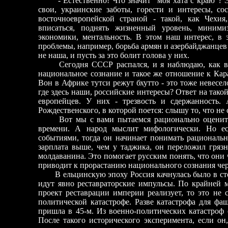
- Естественно! Что значит “моя хата с краю”? Это
свои, украинские заботы, горести и интересы, со
восточноевропейской страной - такой, как Чехия
вписаться, поднять жизненный уровень, минимиз
экономики, ментальность. В этом наш интерес, в 
проблемы, например, борьба армян и азербайджанцев 
не наша, и пусть за это болит голова у них.
Сегодня СССР распался, и я наблюдаю, как в Р
национальное сознание и такое же отношение к Кара
Вон в Африке тутси режут бхутто - это тоже невесе
где здесь наши, российские интересы? Ответ на тако
европейцев. У них - трезвость и сдержанность.
Рождественского, в которой поется: слышу то, что н
Вот мы с вами пытаемся рационально оценить и
времени. А народ мыслит мифологически. Но ес
событиями, тогда он начинает понимать рациональн
зарплата выше, чем у таджика, он переложил грязн
молдаванина. Это помогает русским понять, что они 
приводит к прорастанию национального сознания чер
В ельцинскую эпоху Россия качнулась было в стор
идут явно реставраторские импульсы. По крайней м
проект реставрации империи реализует, то это не 
политической катастрофе. Разве катастрофа для фа
пришла в 45-м. Из военно-политических катастроф 
После такого исторического эксперимента, если он,