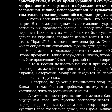
аристократизм, в то же время украинец и его су
мосфильмовских картинах изображали весьма 
соломенной шляпе, неповоротливый и туповаты
тщательно культивировавшийся ярлык предателя.
- Россия ассимилировала украинцев. Это был ог
нации. Вы посмотрите динамику ассимиляции украин
регионах их проживало больше 59 процентов (тако
переписи 1988-го в этих же районах их было уже ме
давила на украинца, создавала черные мифы и это
фильм “Брат-2”. Чего стоит в нем одна фраза: “Это 
живет обида: “Они откололись, сукины дети, ушли”. 
Но время лечит - молодые россияне не жили в СССР
Чтобы преодолеть такие заблуждения, нужно, чтобы 
лет. Уже прошедшие 13 лет в огромной степени опри
Что в России полностью понято и принято -
навсегда. Так же в России принято - ушла Средняя А
Украина, Белоруссия. Молдавия находится на пери
очень волнуют русских.
Наверное, не до конца принимается уход Груз
Кавказ - самая больная проблема, потому что з
частичное, жить по российским законам.
А самое главное переживание - изменился бал
ощущением того, что русские распространяются.
народы, территории, а тут сломался вектор истории
чувствует свое “бессилие” даже у себя дома. Кавк