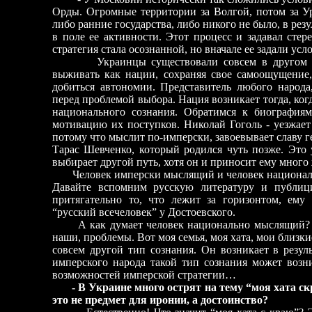
Орды. Огромные территории за Волгой, потом за Ур
либо ранние государства, либо никого не было, в рез
в поле ее активности. Этот процесс и задавал стер
стратегия стала осознанной, но вначале ее задали усл
Украинцы существовали совсем в другом конт
выживать как нации, сохраняя свое самоощущение,
добиться автономии. Представитель любого народа
перед проблемой выбора. Нация возникает тогда, ког
национального сознания. Обратимся к биография
мотивацию их поступков. Николай Гоголь - уезжает 
потому что мыслит по-имперски, завоевывает славу г
Тарас Шевченко, который родился чуть позже. Это
выбирает другой путь, хотя он и приносит ему много
Человек имперски мыслящий и человек национальн
Давайте вспомним русскую литературу и публиц
притягательно то, что лежит за горизонтом, ем
“русский всечеловек” у Достоевского.
А как думает человек национально мыслящий? Вот 
наши, проблемы. Вот моя семья, моя хата, мои близки
совсем другой тип сознания. Он возникает в резул
имперского народа такой тип сознания может возн
возможностей имперской стратегии…
- В Украине много острят на тему “моя хата ск
это не предмет для иронии, а достоинство?