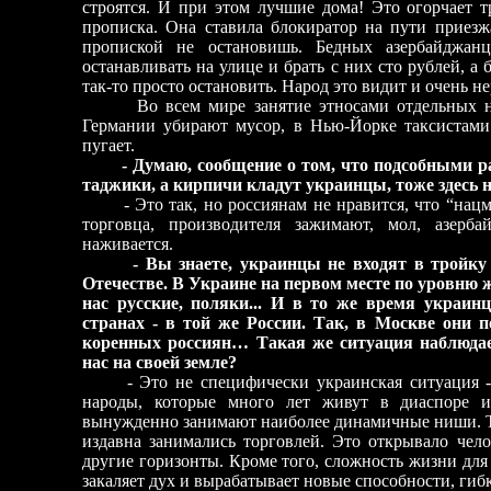
строятся. И при этом лучшие дома! Это огорчает т
прописка. Она ставила блокиратор на пути приезж
пропиской не остановишь. Бедных азербайджан
останавливать на улице и брать с них сто рублей, а
так-то просто остановить. Народ это видит и очень н
Во всем мире занятие этносами отдельных ниш
Германии убирают мусор, в Нью-Йорке таксистами
пугает.
- Думаю, сообщение о том, что подсобными 
таджики, а кирпичи кладут украинцы, тоже здесь н
- Это так, но россиянам не нравится, что “нац
торговца, производителя зажимают, мол, азерб
наживается.
- Вы знаете, украинцы не входят в тройку
Отечестве. В Украине на первом месте по уровню 
нас русские, поляки... И в то же время украин
странах - в той же России. Так, в Москве они 
коренных россиян… Такая же ситуация наблюда
нас на своей земле?
- Это не специфически украинская ситуация - 
народы, которые много лет живут в диаспоре и
вынужденно занимают наиболее динамичные ниши. Та
издавна занимались торговлей. Это открывало чело
другие горизонты. Кроме того, сложность жизни для
закаляет дух и вырабатывает новые способности, ги