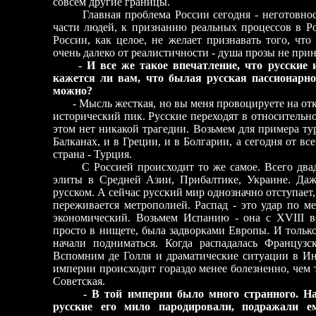
совсем другие границы.
Главная проблема России сегодня - неготовнос
части людей, к признанию реальных процессов в Р
России, как целое, не желает признавать того, чт
очень далеко от реалистичности - душа прозы не прин
- И все же такое впечатление, что русские 
кажется ли вам, что былая русская пассионарнос
можно?
- Мысль жесткая, но вы меня провоцируете на откр
исторический пик. Русские переходят в относительн
этом нет никакой трагедии. Возьмем для примера ту
Балканах, и в Греции, и в Болгарии, а сегодня от вс
страна - Турция.
С Россией происходит то же самое. Всего двадц
элиты в Средней Азии, Прибалтике, Украине. Да
русском. А сейчас русский мир однозначно отступает,
переживается метрополией. Распад - это удар по м
экономический. Возьмем Испанию - она с XVIII 
просто в нищете, была задворками Европы. И тольк
начали подниматься. Когда распадалась Француз
Вспомним де Голля и драматические ситуации в Ин
империи происходит гораздо менее болезненно, чем
Советская.
- В той империи было много странного. На
русские его мило пародировали, подражали е