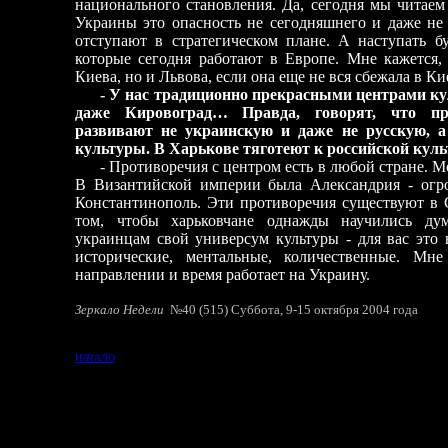
национального становления. Да, сегодня мы читаем
Украины это опасность не сегодняшнего и даже не 
отступают в стратегическом плане. А наступать бу
которые сегодня работают в Европе. Мне кажется, 
Киева, но и Львова, если она еще не вся сбежала в Ки
- У нас традиционно прекрасными центрами кул
даже Кировоград… Правда, говорят, что пре
развивают не украинскую и даже не русскую, а
культуры. В Харькове тяготеют к российской куль
- Противоречия с центром есть в любой стране. Мо
В Византийской империи была Александрия - огр
Константинополь. Эти противоречия существуют 
том, чтобы харьковчане однажды научились дум
украинцам свой универсум культуры - для вас это
исторические, ментальные, количественные. Мн
направлении и время работает на Украину.
Зеркало Недели
№40 (515) Суббота, 9-15 октября 2004 года
НАЧАЛО