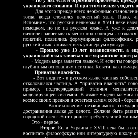
- Но у нас есть и огромные проблемы, прежде
украинского сознания. И при этом нельзя уходит
- Для этого прежде всего необходимо становление 
тогда, когда сложился целостный язык. Надо, ч
Вспомним, что русский вельможа в XVIII веке имел
немецком, но не на русском языке. А уже к девя
начинает завоевывать место под солнцем - создалс
понятий, появились формулировки философских, 
русский язык занимает весь универсум культуры.
- Прошло уже 13 лет независимости, а ещ
украинский язык завоевал все украинское простр
- Модель мира задается языком. И если ты говориш
глубинным основаниям психики. Кстати, как по-украи
- Приватна власність.
- Вот видите - в русском языке частная собственно
отколовшаяся частица. А “приватна власність” гов
пример, подтверждающий отличия менталите
моделирующей системой. В языке модели космоса п
космос своих предков и остаться самим собой - береги
Возникновение независимого государства 
достраивания языка до целого. Должна быть разв
городской сленг. Этот процесс требует усилий миним
Это - первое.
Второе. Если Украина с XVIII века была от
воспитать философскую или литературную школу оче