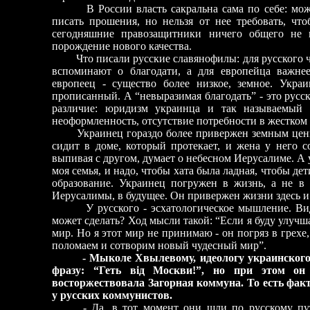
В России власть сакральна сама по себе: можн
писать прошения, но нельзя от нее требовать, чт
сегодняшние правозащитники ничего общего не 
порождение нового качества.
Что писали русские славянофилы: для русского че
вспоминают о благодати, а для европейца важне
европеец - существо более низкое, земное. Укр
прописанный. А “невыразимая благодать” - это русск
различие: юридизм украинца и так называемый 
неоформленность, отсутствие потребности в жестком 
Украинец гораздо более привержен земным ценнос
сидит в доме, который протекает, и жена у него с
выпивая с другом, думает о небесном Иерусалиме. А 
моя семья, и надо, чтобы хата была ладная, чтобы де
образование. Украинец погружен в жизнь, а не в 
Иерусалимы, в будущее. Он привержен жизни здесь и 
У русского - эсхатологическое мышление. Видит
может сделать? Ход мысли такой: “Если я буду улучш
мир. Но я этот мир не принимаю - он погряз в грех
поломаем и сотворим новый чудесный мир”.
- Мыколе Хвылевому, идеологу украинского
фразу: “Геть від Москви!”, но при этом о
восторжествовала Загорная коммуна. То есть факт
у русских коммунистов.
- Да, в тот момент они шли по русскому пути