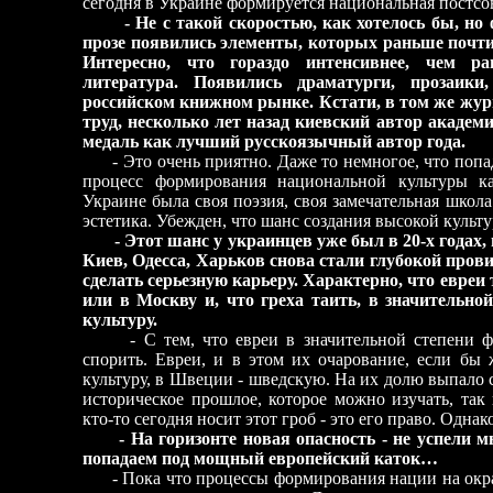
сегодня в Украине формируется национальная постсо
- Не с такой скоростью, как хотелось бы, но 
прозе появились элементы, которых раньше почти
Интересно, что гораздо интенсивнее, чем ра
литература. Появились драматурги, прозаик
российском книжном рынке. Кстати, в том же жур
труд, несколько лет назад киевский автор акад
медаль как лучший русскоязычный автор года.
- Это очень приятно. Даже то немногое, что попада
процесс формирования национальной культуры к
Украине была своя поэзия, своя замечательная школ
эстетика. Убежден, что шанс создания высокой культур
- Этот шанс у украинцев уже был в 20-х годах
Киев, Одесса, Харьков снова стали глубокой прови
сделать серьезную карьеру. Характерно, что евреи
или в Москву и, что греха таить, в значительн
культуру.
- С тем, что евреи в значительной степени ф
спорить. Евреи, и в этом их очарование, если бы
культуру, в Швеции - шведскую. На их долю выпало с
историческое прошлое, которое можно изучать, так
кто-то сегодня носит этот гроб - это его право. Однак
- На горизонте новая опасность - не успели 
попадаем под мощный европейский каток…
- Пока что процессы формирования нации на окра