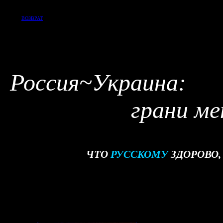
ВОЗВРАТ
Р
оссия
~
Укр
грани м
ЧТО
РУССКОМУ
ЗДОРОВО,