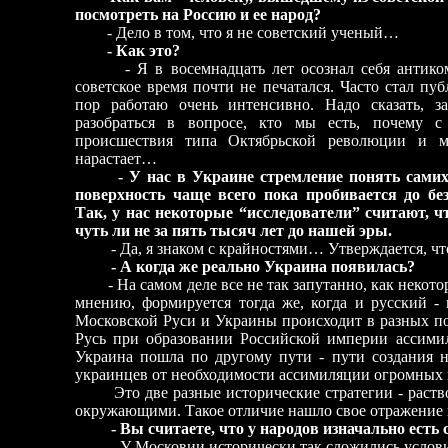
посмотреть на Россию и ее народ?
- Дело в том, что я не советский ученый…
- Как это?
- Я в восемнадцать лет осознал себя анти
советское время почти не печатался. Часто стал пуб
пор работаю очень интенсивно. Надо сказать, з
разобраться в вопросе, кто мы есть, почему 
происшествия типа Октябрьской революции и м
нарастает…
- У нас в Украине стремление понять сами
поверхность чаще всего пока пробивается до бе
Так, у нас некоторые “исследователи” считают, ч
чуть ли не за пять тысяч лет до нашей эры.
- Да, я знаком с крайностями… Утверждается, чт
- А когда же реально Украина появилась?
- На самом деле все не так запутанно, как некото
мнению, формируется тогда же, когда и русский -
Московской Руси и Украины происходит в разных по
Русь при образовании Российской империи ассимил
Украина пошла по другому пути - пути создания н
украинцев от необходимости ассимиляции огромных 
Это две разные исторические стратегии - растворя
окружающими. Такое отличие нашло свое отражение 
- Вы считаете, что у народов изначально есть 
- У Московии исторически так сложились условия,