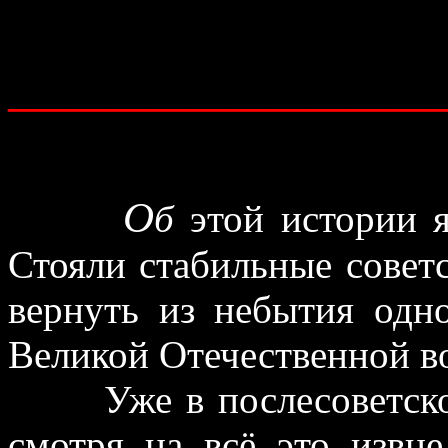
______________________
О
б
этой истории я
Стояли стабильные советс
вернуть из небытия одн
Великой Отечественной в
Уже в послесоветско
смотря на всё это извне