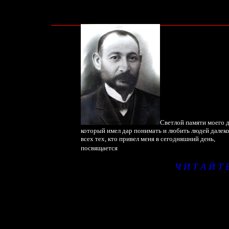
_____________________________
Светлой памяти моего 
который
имел дар понимать и любить
людей
далек
всех тех, кто привел меня в сегодняшний день,
посвящается
Ч И Т А Й Т 