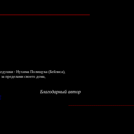
_________________________
дедушки - Нухима Полищука
(Бейлиса),
о
за п
ределами своего
дома
,
Благодарный автор
Е
_______________________________