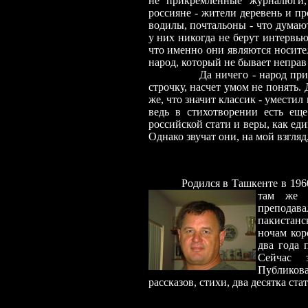
не прикремленные журналюги,
россияне - жители деревень и пр
водилы, почтальоны - что думаю
у них никогда не берут интервью
что именно они являются носите
народ, который не бывает неправ
Да ничего - народ пр
строчку, насчет умом не понять. 
же, что значит классик - уместил 
ведь в стихотворении есть еще
российской стати и веры, как ед
Однако звучат они, на мой взгляд
Родился
в Ташкенте в 1960
там же з
преподав
пакистанс
ночам кор
два года 
Сейчас з
Публикова
рассказов, стихи, два десятка стат