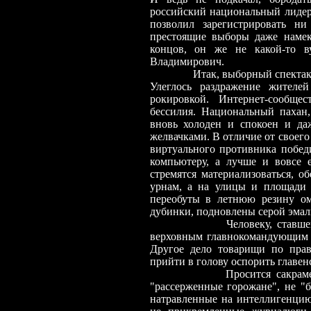
российский национальный лидер
позволил зарегистрировать 
престоящие выборы даже намек
концов, он же не какой-то в
Владимирович.
Итак, выборный спектак
Улеглось раздражение жителе
рокировкой. Интернет-сообще
бессилия. Национальный пахан
вновь холоден и спокоен и да
желвачками. В отличие от своего
виртуального противника победи
компьютеру, а лучше и вовсе е
стремятся материализоваться, 
урнам, а на улицы и площади 
переобуты в летнюю резину ом
дубинки, подновлены серой эмал
Человеку, ставше
верховным главнокомандующим бо
Другое дело товарищи по прав
прийти в голову оспорить главенс
Просится сакраментально
"рассерженные горожане", не "б
натравленные на интеллигенцию