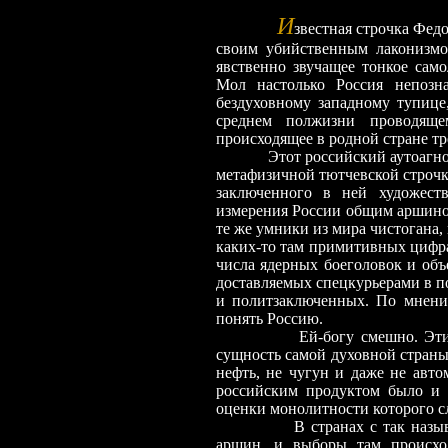
И
звестная строчка Фед
своим убийственным лаконизмо
явственно звучащее тонкое сам
Мол настолько Россия непозн
бездуховному западному тупице
среднем полжизни проводяще
происходящее в родной стране т
Этот российский аутоагностиц
метафизичной тютчевской строчк
заключенного в ней художеств
измерения России общим аршином
те же умники из мира чистогана
каких-то там примитивных цифра
числа ядерных боеголовок и объ
доставляемых спецкурьерами в п
и политзаключенных. По мнени
понять Россию.
Ей-богу смешно. Этим “акро
сущность самой духовной страны
нефть, не чугун и даже не авт
российским продуктом было и о
оценки монолитности которого 
В странах с так наз
аршин, и выборы там происход