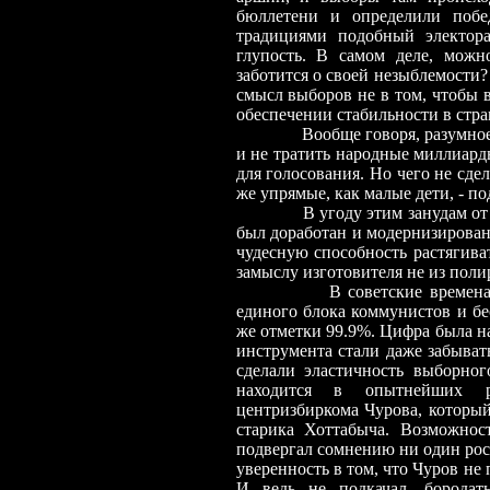
бюллетени и определили побе
традициями подобный электор
глупость. В самом деле, можно
заботится о своей незыблемости
смысл выборов не в том, чтобы 
обеспечении стабильности в стра
Вообще говоря, разумно
и не тратить народные миллиард
для голосования. Но чего не сде
же упрямые, как малые дети, - по
В угоду этим занудам о
был доработан и модернизирован
чудесную способность растягива
замыслу изготовителя не из полир
В советские времена
единого блока коммунистов и бе
же отметки 99.9%. Цифра была н
инструмента стали даже забыват
сделали эластичность выборног
находится в опытнейших ру
центризбиркома Чурова, который
старика Хоттабыча. Возможнос
подвергал сомнению ни один рос
уверенность в том, что Чуров не п
И ведь не подкачал, бородаты