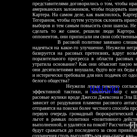
представителями договорились о том, чтобы ир
американских заложников, чтобы подорвать ша
Картера. На самом деле, как выяснилось, Карте
Тегераном, чтобы путем уступок склонить иранс
выборов и тем самым повысить свои шансы. Не 
сделать то же самое, решили люди Картера.
оппонентов, они приписали им свои собственны
В расовой политике завязано слишком м
надеяться на какое-то улучшение. Неужели негр
базируется на расовых претензиях, вдруг воз
поразительного прогресса в области расовых
утратила основание? Как они объяснят такую м
они десятилетиями внушали, будто все их беды
и истерически требовали для них подачек от од
белого общества?
Неужели левые покорно согласятся, ч
НАЧАЛО
эффективной тактики, и заключат мир с ко
расовые жулики вроде Джесси Джексона и Эла Ш
зависит от раздувания пламени расового антаг
отправятся на поиски более честного способа п
первую очередь громадный бюрократический 
льгот в рамках политики «позитивного действ
П
выполненной, и удалятся на покой? Рассчитывать
будут сражаться до последнего за свои привиле
сохранения столь выгодного для них статус кво.