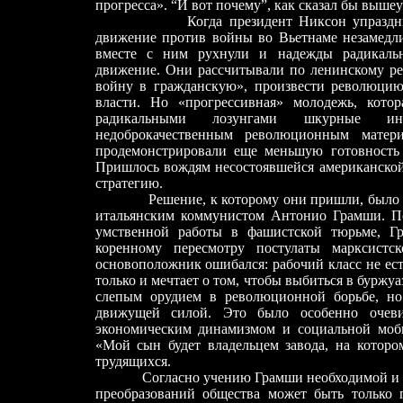
прогресса».
“
И вот почему
”
, как сказал бы выше
Когда президент Никсон упразднил об
движение против войны во Вьетнаме незамедли
вместе с ним рухнули и надежды радикальн
движение. Они рассчитывали по ленинскому ре
войну в гражданскую», произвести революцию
власти. Но «прогрессивная» молодежь, кото
радикальными лозунгами шкурные инте
недоброкачественным революционным матер
продемонстрировали еще меньшую готовность
Пришлось вождям несостоявшейся американской
стратегию.
Решение, к которому они пришли, было под
итальянским коммунистом Антонио Грамши. П
умственной работы в фашистской тюрьме, Г
коренному пересмотру постулаты марксист
основоположник ошибался: рабочий класс не ес
только и мечтает о том, чтобы выбиться в буржу
слепым орудием в революционной борьбе, но
движущей силой. Это было особенно очев
экономическим динамизмом и социальной моби
«Мой сын будет владельцем завода, на которо
трудящихся.
Согласно учению Грамши необходимой и до
преобразований общества может быть только