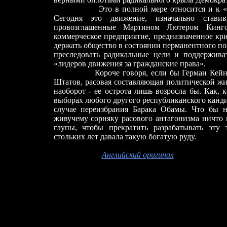
Это в полной мере относится и к «движ
Сегодня это движение, изначально ставив
провозглашенные Мартином Лютером Кинго
коммерческое предприятие, предназначенное кр
держать общество в состоянии перманентного по
преследовать радикальные цели и поддержива
«лидеров движения за гражданские права».
Короче говоря, если бы Герман Ке
Штатов, расовая составляющая политической жи
наоборот - ее острота лишь возросла бы. Как, 
выборах любого другого республиканского канди
случае переизбрания Барака Обамы. Что бы н
живучему сорняку расового антагонизма ничто н
глупы, чтобы прекратить разрабатывать эту
стольких лет давала такую богатую руду.
Английский оригинал