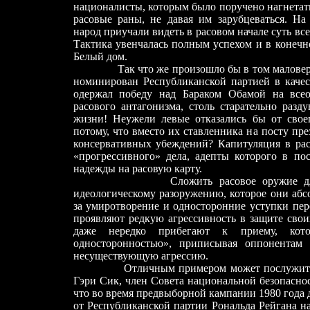
националисты, которым было поручено нагнетат
расовые раны, не давая им зарубцеваться. На
народ приучали видеть в расовом начале суть вс
Тактика увенчалась полным успехом и в конечн
Белый дом.
Так что же произошло бы в том малове
номинирован Республиканской партией в качест
одержал победу над Бараком Обамой на все
расового антагонизма, столь старательно разд
жизни! Неужели левые отказались бы от свое
потому, что вместо их ставленника на посту пр
консервативных убеждений? Капитуляция в рас
«прогрессивного» дела, адепты которого в пос
надежды на расовую карту.
Сложить расовое оружие для левых
идеологическому разоружению, которое они абс
за умиротворение и односторонние уступки пе
проявляют редкую агрессивность в защите свои
даже нередко прибегают к приему, кото
односторонностью», приписывая оппонентам
несуществующую агрессию.
Отличным примером может послужить исто
Гэри Сик, член Совета национальной безопаснос
что во время предвыборной кампании 1980 года 
от Республиканской партии Рональда Рейгана н