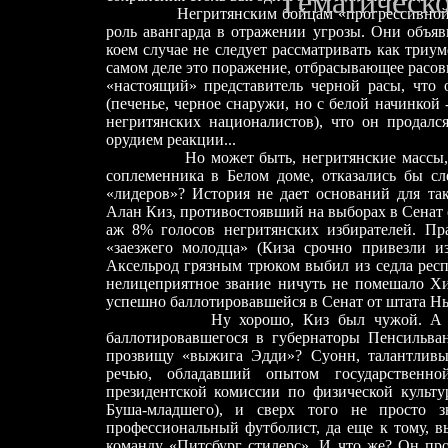
Т
ематическо
Негритянским бойцам «прогрессивной»
роль авангарда в отражении угрозы. Они объяв
коем случае не следует рассматривать как триум
самом деле это поражение, отбрасывающее расовы
«настоящий» представитель черной расы, что 
(печенье, черное снаружи, но с белой начинкой 
негритянских националистов), что он продалс
орудием реакции...
Но может быть, негритянские массы, зач
соплеменника в Белом доме, отказались бы сл
«лидеров»? История не дает оснований для та
Алан Киз, противостоявший на выборах в Сенат 
аж 8% голосов негритянских избирателей. Пр
«заезжего молодца» (Киза срочно привезли и
Аксельрод грязным трюком выбил из седла респ
нелицеприятное звание ничуть не помешало Хи
успешно баллотировавшейся в Сенат от штата Н
Ну хорошо, Киз был чужой. А к
баллотировавшегося в губернаторы Пенсильва
прозвищу «выжига Эдди»? Суонн, талантливы
речью, обладавший опытом государственно
президентской комиссии по физической культ
Буша-младшего), и сверх того не просто з
профессиональный футболист, да еще к тому, в
команду «Питсбург стилерс». И что же? Он про