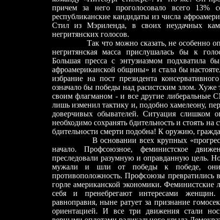
причем за него проголосовало всего 13% с
республиканские кандидаты из числа афроамери
Стил из Мэриленда, в своих неудачных ка
негритянских голосов.
Так что можно сказать, не особенно о
негритянская масса прислушалась бы к голо
Большая пресса с энтузиазмом подхватила б
афроамериканской общины» и стала бы настояте
избрание на пост президента консервативног
означало бы победы над расистским злом. Хуже 
своим флагманом - и все другие либеральные С
лишь изменил тактику и, подобно хамелеону, пер
доверчивых обывателей. Ситуация слишком о
необходимо сохранять бдительность и стоять на 
бдительности смерти подобна! К оружию, гражда
В основании всех крупных «прогрессивн
начало. Профсоюзное, феминистское движе
преследовали разумную и оправданную цель. Но 
мужали и шли от победы к победе, они 
противоположность. Профсоюзы превратились в 
горле американской экономики. Феминистские 
себя и пренебрегают интересами женщин.
равноправия, ныне ратует за признание гомосе
ориентацией. И все три движения стали нос
верными оплотами радикального крыла Демократ