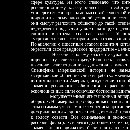
сфере культуры. Из этого следовало, что ин
революционному классу общества - необходи
университетами, органами массовой культурой 
подчинить своему влиянию общество и повести е
они смогут разложить общество до такой степен
перезрелый плод, само упадет им в руки, рев
единого выстрела захватят власть. Усвои
американские левые отправились на завоевание 
По аналогии с известным этапом развития кита
окрестили свое грандиозное предприятие «Велик
Но если рабочему классу не суждено 
поручить эту великую задачу? Если не классовая
в основу революционного движения в качеств
Специфика американской истории не замед
американское общество считает рабство «вели
пятном на совести Америки, искупление расово
знамени революции, обвинения в расизме 
революционные силы сокрушат бастионы капита
Могущественный агитационный аппарат ле
оборотах. На американцев обрушилась лавина п
злом и самым ужасным преступлением против чел
дискриминации - единственной достойной цель
к голосу совести. Все социальные и эконом
расовый фильтр, все невзгоды общества выпар
знамена левого движения были призваны его 