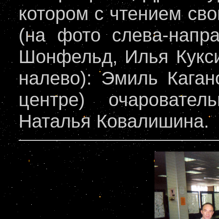
котором с чтением св
(на фото слева-напр
Шонфельд, Илья Кукси
налево): Эмиль Каган
центре) очаровате
Наталья Ковалишина.